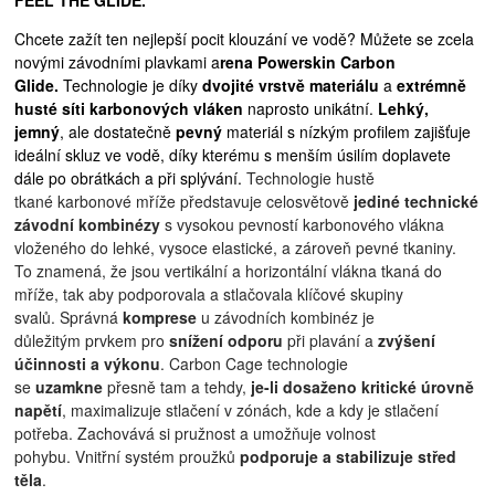
FEEL THE GLIDE.
Chcete zažít ten nejlepší pocit klouzání ve vodě? Můžete se zcela
novými závodními plavkami a
rena Powerskin Carbon
Glide.
Technologie je díky
dvojité vrstvě materiálu
a
extrémně
husté síti karbonových vláken
naprosto unikátní.
Lehký,
jemný
, ale dostatečně
pevný
materiál s nízkým profilem zajišťuje
ideální skluz ve vodě, díky kterému s menším úsilím doplavete
dále po obrátkách a při splývání.
Technologie hustě
tkané karbonové mříže p
ředstavuje celosvětově
jediné technické
závodní kombinézy
s vysokou pevností karbonového vlákna
vloženého do lehké, vysoce elastické, a zároveň pevné tkaniny.
To
znamená, že jsou vertikální a horizontální vlákna tkaná do
mříže, tak aby podporovala a stlačovala klíčové skupiny
svalů.
Správná
komprese
u závodních kombinéz je
důležitým prvkem pro
snížení odporu
při plavání a
zvýšení
účinnosti a výkonu
. Carbon Cage technologie
se
uzamkne
přesně tam a tehdy,
je-li dosaženo kritické úrovně
napětí
, maximalizuje stlačení v zónách, kde a kdy je stlačení
potřeba. Zachovává si pružnost a umožňuje volnost
pohybu.
Vnitřní systém proužků
podporuje a stabilizuje střed
těla
.