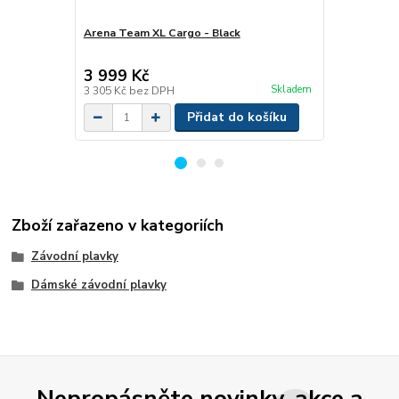
Arena Team XL Cargo - Black
Arena Team 
3 999 Kč
3 799 Kč
Skladem
3 305 Kč
bez DPH
3 140 Kč
bez
Přidat do košíku
Zboží zařazeno v kategoriích
Závodní plavky
Dámské závodní plavky
Nepropásněte novinky, akce a