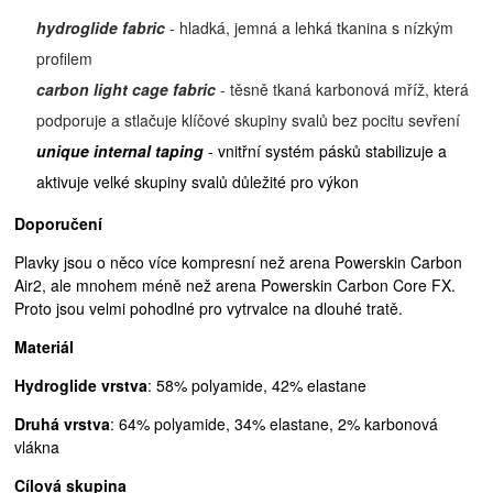
hydroglide fabric
- hladká, jemná a lehká tkanina s nízkým
profilem
carbon light cage fabric
- těsně tkaná karbonová mříž, která
podporuje a stlačuje klíčové skupiny svalů bez pocitu sevření
unique internal taping
- vnitřní systém pásků stabilizuje a
aktivuje velké skupiny svalů důležité pro výkon
Doporučení
Plavky jsou o něco více kompresní než arena Powerskin Carbon
Air2, ale mnohem méně než arena Powerskin Carbon Core FX.
Proto jsou velmi pohodlné pro vytrvalce na dlouhé tratě.
Materiál
Hydroglide vrstva
: 58% polyamide, 42% elastane
Druhá vrstva
: 64% polyamide, 34% elastane, 2% karbonová
vlákna
Cílová skupina