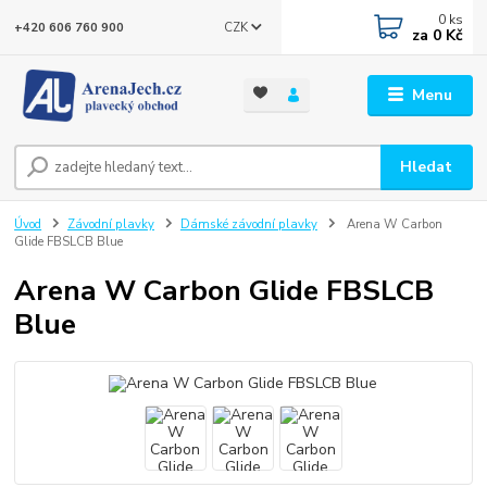
0
ks
CZK
+420 606 760 900
za
0 Kč
Menu
Hledat
Úvod
Závodní plavky
Dámské závodní plavky
Arena W Carbon
Glide FBSLCB Blue
Arena W Carbon Glide FBSLCB
Blue