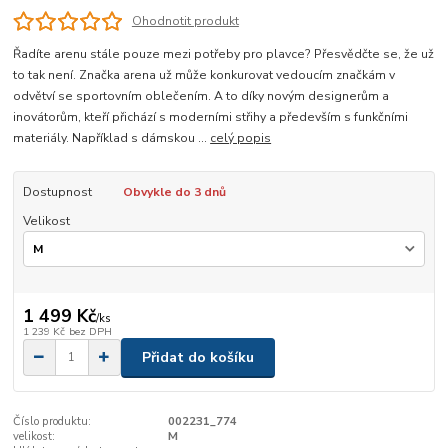
Ohodnotit produkt
Řadíte arenu stále pouze mezi potřeby pro plavce? Přesvědčte se, že už
to tak není. Značka arena už může konkurovat vedoucím značkám v
odvětví se sportovním oblečením. A to díky novým designerům a
inovátorům, kteří přichází s moderními střihy a především s funkčními
materiály. Například s dámskou ...
celý popis
Dostupnost
Obvykle do 3 dnů
Velikost
1 499 Kč
/
ks
1 239 Kč
bez DPH
Přidat do košíku
Číslo produktu:
002231_774
velikost:
M