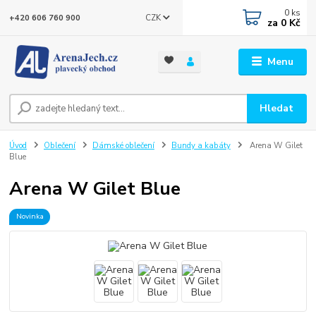
0
ks
CZK
+420 606 760 900
za
0 Kč
Menu
Hledat
Úvod
Oblečení
Dámské oblečení
Bundy a kabáty
Arena W Gilet
Blue
Arena W Gilet Blue
Novinka