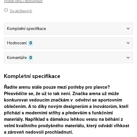
Hlídat cenu / dostupnost
Do oblíbených
Kompletní specifikace
Hodnocení
0
Komentáře
0
Kompletní specifikace
Řadíte arenu stále pouze mezi potřeby pro plavce?
Přesvědčte se, že už to tak není. Značka arena už může
konkurovat vedoucím značkám v odvětví se sportovním
oblečením. A to díky novým designerům a inovátorům, kteří
přichází s moderními střihy a především s funkčními
materiály. Například s dámskou
lehkou vestu
na běhání
z
velmi kvalitního prodyšného materiálu, který odvádí vlhkost
a zároveň nedovolí prochladnutí.