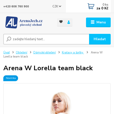
0
ks
CZK
+420 606 760 900
za
0 Kč
Menu
Hledat
Úvod
Oblečení
Dámské oblečení
Kraťasy a šortky
Arena W
Lorella team black
Arena W Lorella team black
Novinka