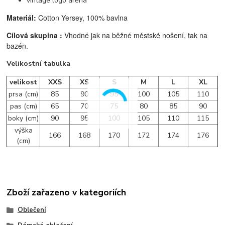
vintage logo arena
Materiál:
Cotton Yersey,
100% bavlna
Cílová skupina :
Vhodné jak na běžné městské nošení, tak na
bazén.
Velikostní tabulka
velikost
XXS
XS
S
M
L
XL
prsa (cm)
85
90
95
100
105
110
pas (cm)
65
70
75
80
85
90
boky (cm)
90
95
100
105
110
115
výška
166
168
170
172
174
176
(cm)
Zboží zařazeno v kategoriích
Oblečení