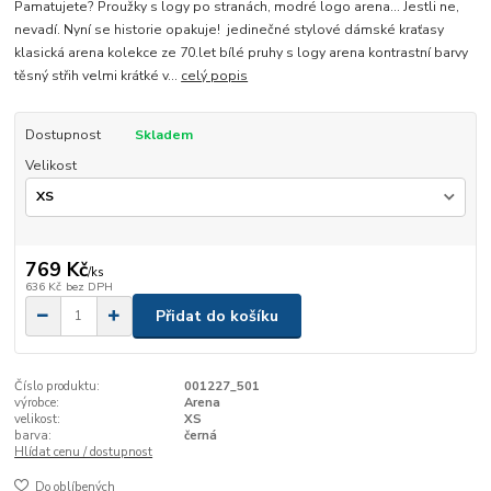
Pamatujete? Proužky s logy po stranách, modré logo arena... Jestli ne,
nevadí. Nyní se historie opakuje! jedinečné stylové dámské kraťasy
klasická arena kolekce ze 70.let bílé pruhy s logy arena kontrastní barvy
těsný střih velmi krátké v...
celý popis
Dostupnost
Skladem
Velikost
769 Kč
/
ks
636 Kč
bez DPH
Přidat do košíku
Číslo produktu:
001227_501
výrobce:
Arena
velikost:
XS
barva:
černá
Hlídat cenu / dostupnost
Do oblíbených