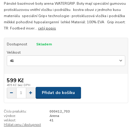
Pánské bazénové boty arena WATERGRIP. Boty mají speciální gumovou
protiskluzovou vnitřní vložku i podrážku. kostra obuvi z jednoho kusu
materiálu speciální Grip+ technologie- protiskluzová vložka i podrážka
měkké pohodlné hypoalergenní lehké Materiál: 100% EVA Grip insert:
TR Footbed inser...
celý popis
Dostupnost
Skladem
Velikost
599 Kč
495 Kč
bez DPH
Přidat do košíku
Číslo produktu:
000412_703
výrobce:
Arena
velikost:
41
Hlídat cenu / dostupnost