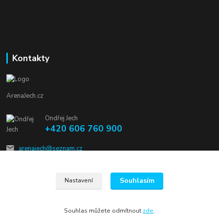
Kontakty
ArenaJech.cz
Ondřej Jech
+420 606 760 900
arenajech@seznam.cz
Souhlasím
Nastavení
Souhlas můžete odmítnout
zde
.
Vytvořeno na
Eshop-rychle.cz