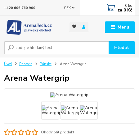
0
ks
CZK
+420 606 760 900
za
0 Kč
Menu
Hledat
Úvod
Pantofle
Pánské
Arena Watergrip
Arena Watergrip
Ohodnotit produkt