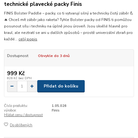
technické plavecké packy Finis
FINIS Bolster Paddle – packy, co ti vytvarují silný a technicky čistý záběr 💪
🔥 Chceš mít záběr jako raketa? Tyhle Bolster packy od FINIS ti pomůžou
posunout sílu i techniku na úplně jinou úroveň. Jsou skvělé hlavně pro
kraul, ale neztratí se ani u dalších způsobů – prostě univerzální zbraň pro
každé...
celý popis
Dostupnost
Obvykle do 3 dnů
999 Kč
826 Kč
bez DPH
Přidat do košíku
Číslo produktu:
1.05.026
výrobce:
Finis
Hlídat cenu / dostupnost
Do oblíbených