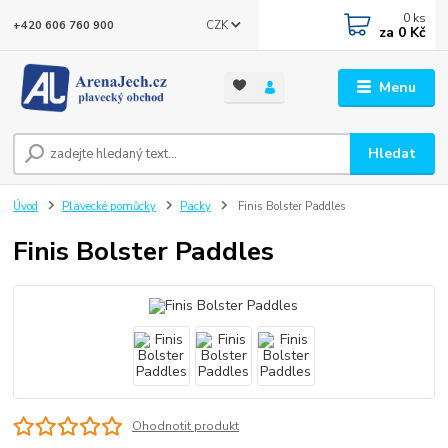
0
ks
CZK
+420 606 760 900
za
0 Kč
Menu
Hledat
Úvod
Plavecké pomůcky
Packy
Finis Bolster Paddles
Finis Bolster Paddles
Ohodnotit produkt