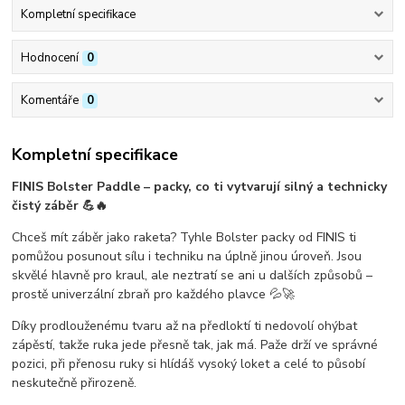
Kompletní specifikace
Hodnocení
0
Komentáře
0
Kompletní specifikace
FINIS Bolster Paddle – packy, co ti vytvarují silný a technicky
čistý záběr 💪🔥
Chceš mít záběr jako raketa? Tyhle Bolster packy od
FINIS
ti
pomůžou posunout sílu i techniku na úplně jinou úroveň. Jsou
skvělé hlavně pro
kraul
, ale neztratí se ani u dalších způsobů –
prostě univerzální zbraň pro každého plavce 💦🚀
Díky
prodlouženému tvaru až na předloktí
ti nedovolí ohýbat
zápěstí, takže ruka jede přesně tak, jak má. Paže drží ve správné
pozici, při přenosu ruky si hlídáš
vysoký loket
a celé to působí
neskutečně přirozeně.