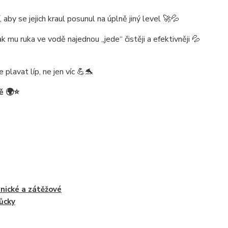
, aby se jejich
kraul
posunul na úplně jiný level 🚀💦
ak mu ruka ve vodě najednou „jede“ čistěji a efektivněji 💦
 plavat líp, ne jen víc 💪🐬
ě
🌍⭐️
nické a zátěžové
ůcky