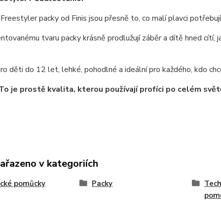
 Freestyler packy od Finis
jsou přesně to, co malí plavci potřebují
entovanému tvaru
packy krásně prodlužují záběr a dítě hned cítí, j
ro děti do 12 let
, lehké, pohodlné a ideální pro každého, kdo chce
 To je prostě
kvalita, kterou používají profíci po celém svět
zařazeno v kategoriích
ecké pomůcky
Packy
Tech
pom