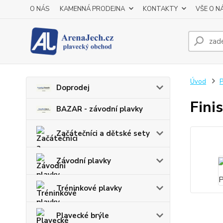
O NÁS
KAMENNÁ PRODEJNA
KONTAKTY
VŠE O N
Úvod
P
Doprodej
Fini
BAZAR - závodní plavky
Začátečníci a dětské sety
Závodní plavky
Tréninkové plavky
Plavecké brýle