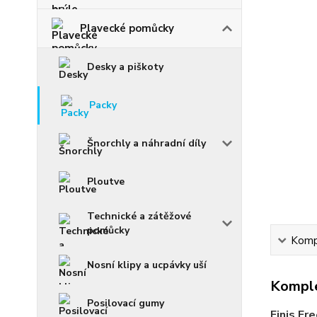
Plavecké pomůcky
Desky a piškoty
Packy
Šnorchly a náhradní díly
Ploutve
Technické a zátěžové
pomůcky
Kompl
Nosní klipy a ucpávky uší
Komple
Posilovací gumy
Finis Fr