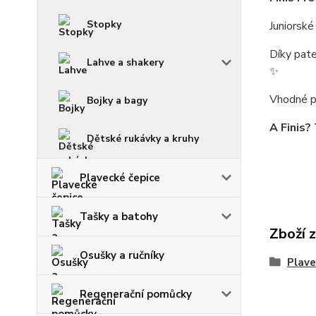
Stopky
Juniorské
Díky
pat
Lahve a shakery
✨
Vhodné
p
Bojky a bagy
A Finis?
Dětské rukávky a kruhy
Plavecké čepice
Tašky a batohy
Zboží 
Osušky a ručníky
Plav
Regenerační pomůcky