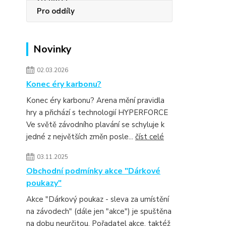
Pro oddíly
Novinky
02.03.2026
Konec éry karbonu?
Konec éry karbonu? Arena mění pravidla
hry a přichází s technologií HYPERFORCE
Ve světě závodního plavání se schyluje k
jedné z největších změn posle...
číst celé
03.11.2025
Obchodní podmínky akce "Dárkové
poukazy"
Akce "Dárkový poukaz - sleva za umístění
na závodech" (dále jen "akce") je spuštěna
na dobu neurčitou. Pořadatel akce, taktéž