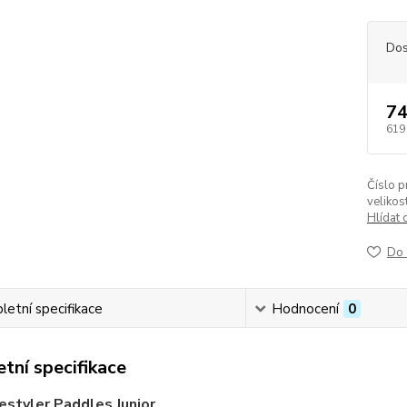
Dos
74
619
Číslo p
velikost
Hlídat 
Do 
etní specifikace
Hodnocení
0
tní specifikace
eestyler Paddles Junior