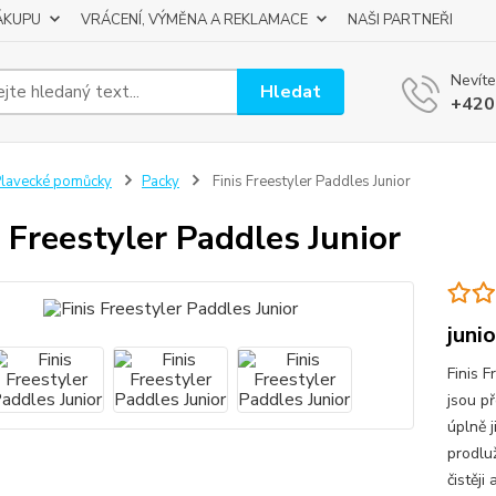
ÁKUPU
VRÁCENÍ, VÝMĚNA A REKLAMACE
NAŠI PARTNEŘI
Nevíte
Hledat
+420
lavecké pomůcky
Packy
Finis Freestyler Paddles Junior
s Freestyler Paddles Junior
juni
Finis F
jsou př
úplně 
prodluž
čistěji