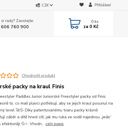
Přihlášení
CZK
 si rady? Zavolejte.
0
ks
za
0 Kč
 606 760 900
Ohodnotit produkt
orské packy na kraul Finis
reestyler Paddles Junior Juniorské Freestyler packy od Finis
esně to, co malí plavci potřebují, aby se jejich kraul posunul na
jiný level 🚀💦 Díky patentovanému tvaru packy krásně
ují záběr a dítě hned cítí, jak mu ruka ve vodě najednou „jede“
 a efektivněji 💦✨ Vhodn...
celý popis