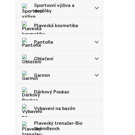
Sportovní výživa a
doplňky
Plavecká kosmetika
Pantofle
Oblečení
Garmin
Dárkový Poukaz
Vybavení na bazén
Plavecký trenažer-Bio
SwimBench