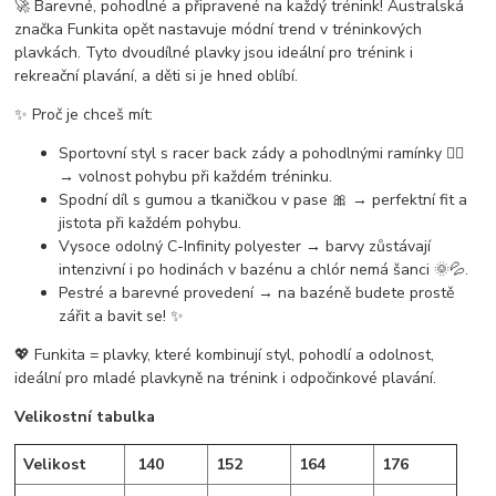
🚀
Barevné, pohodlné a připravené na každý trénink!
Australská
značka Funkita opět nastavuje módní trend v tréninkových
plavkách. Tyto dvoudílné plavky jsou ideální pro
trénink i
rekreační plavání
, a děti si je hned oblíbí.
✨
Proč je chceš mít:
Sportovní styl s
racer back zády a pohodlnými ramínky
🏊‍♀️
→ volnost pohybu při každém tréninku.
Spodní díl s
gumou a tkaničkou v pase
🎀 → perfektní fit a
jistota při každém pohybu.
Vysoce odolný
C-Infinity polyester
→ barvy zůstávají
intenzivní i po hodinách v bazénu a chlór nemá šanci 🌞💦.
Pestré a barevné provedení → na bazéně budete prostě
zářit a bavit se
! ✨
💖 Funkita =
plavky, které kombinují styl, pohodlí a odolnost
,
ideální pro mladé plavkyně na trénink i odpočinkové plavání.
Velikostní tabulka
Velikost
140
152
164
176