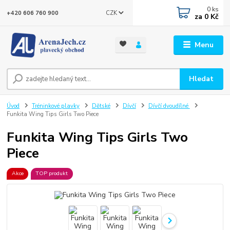
0
ks
CZK
+420 606 760 900
za
0 Kč
Menu
Hledat
Úvod
Tréninkové plavky
Dětské
Dívčí
Dívčí dvoudílné
Funkita Wing Tips Girls Two Piece
Funkita Wing Tips Girls Two
Piece
Akce
TOP produkt