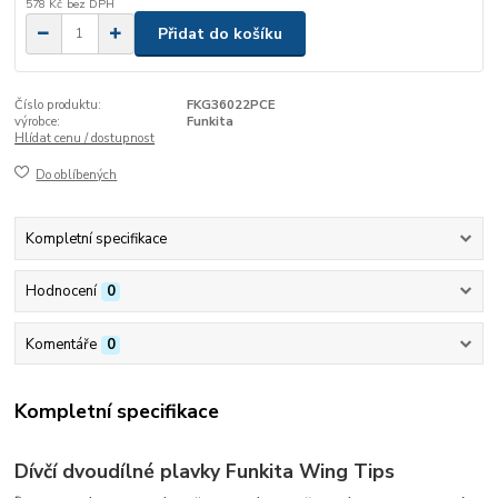
578 Kč
bez DPH
Přidat do košíku
Číslo produktu:
FKG36022PCE
výrobce:
Funkita
Hlídat cenu / dostupnost
Do oblíbených
Kompletní specifikace
Hodnocení
0
Komentáře
0
Kompletní specifikace
Dívčí dvoudílné plavky Funkita Wing Tips