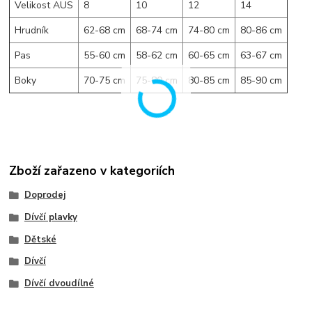
Velikost AUS
8
10
12
14
Hrudník
62-68 cm
68-74 cm
74-80 cm
80-86 cm
Pas
55-60 cm
58-62 cm
60-65 cm
63-67 cm
Boky
70-75 cm
75-80 cm
80-85 cm
85-90 cm
Zboží zařazeno v kategoriích
Doprodej
Dívčí plavky
Dětské
Dívčí
Dívčí dvoudílné