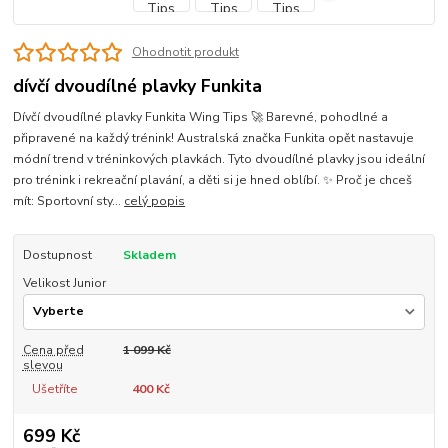
Ohodnotit produkt
dívčí dvoudílné plavky Funkita
Dívčí dvoudílné plavky Funkita Wing Tips 🚀 Barevné, pohodlné a
připravené na každý trénink! Australská značka Funkita opět nastavuje
módní trend v tréninkových plavkách. Tyto dvoudílné plavky jsou ideální
pro trénink i rekreační plavání, a děti si je hned oblíbí. ✨ Proč je chceš
mít: Sportovní sty...
celý popis
Dostupnost
Skladem
Velikost Junior
Cena před
1 099 Kč
slevou
Ušetříte
400 Kč
699 Kč