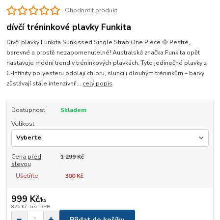
Ohodnotit produkt
dívčí tréninkové plavky Funkita
Dívčí plavky Funkita Sunkissed Single Strap One Piece 🌞 Pestré,
barevné a prostě nezapomenutelné! Australská značka Funkita opět
nastavuje módní trend v tréninkových plavkách. Tyto jedinečné plavky z
C-Infinity polyesteru odolají chloru, slunci i dlouhým tréninkům – barvy
zůstávají stále intenzivní!...
celý popis
Dostupnost
Skladem
Velikost
Cena před
1 299 Kč
slevou
Ušetříte
300 Kč
999 Kč
/
ks
826 Kč
bez DPH
Přidat do košíku