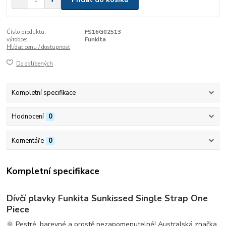
Číslo produktu:
FS16G02513
výrobce:
Funkita
Hlídat cenu / dostupnost
Do oblíbených
Kompletní specifikace
Hodnocení
0
Komentáře
0
Kompletní specifikace
Dívčí plavky Funkita Sunkissed Single Strap One
Piece
🌞
Pestré, barevné a prostě nezapomenutelné!
Australská značka