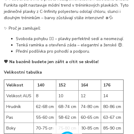
Funkita opět nastavuje módní trend v tréninkových plavkách. Tyto
jedinečné plavky z
C-Infinity polyesteru
odolají chloru, slunci i
dlouhým tréninkům – barvy zůstávají stále intenzivní! ☀️💦
✨
Proč je zamiluješ:
Svoboda pohybu 🏊‍♀️ – plavky perfektně sedí a neomezují.
Tenká ramínka a otevřená záda – elegantní a ženské 😍.
Přední podšívka pro pohodlí a podporu.
💖 Na bazéně budete
jen zářit
a cítit se skvěle!
Velikostní tabulka
Velikost
140
152
164
176
Velikost AUS
8
10
12
14
Hrudník
62-68 cm
68-74 cm
74-80 cm
80-86 cm
Pas
55-60 cm
58-62 cm
60-65 cm
63-67 cm
Boky
70-75 cm
75-80 cm
80-85 cm
85-90 cm