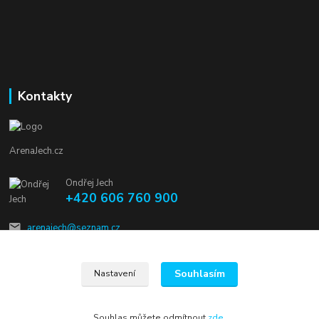
Kontakty
ArenaJech.cz
Ondřej Jech
+420 606 760 900
arenajech@seznam.cz
Souhlasím
Nastavení
Souhlas můžete odmítnout
zde
.