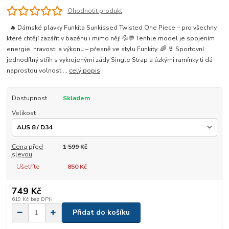
Ohodnotit produkt
🔥 Dámské plavky Funkita Sunkissed Twisted One Piece – pro všechny,
které chtějí zazářit v bazénu i mimo něj! 💦💬 Tenhle model je spojením
energie, hravosti a výkonu – přesně ve stylu Funkity. 🌈 👙 Sportovní
jednodílný střih s vykrojenými zády Single Strap a úzkými ramínky ti dá
naprostou volnost ...
celý popis
Dostupnost
Skladem
Velikost
Cena před
1 599 Kč
slevou
Ušetříte
850 Kč
749 Kč
619 Kč
bez DPH
Přidat do košíku