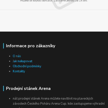
Můžete se kdykoli odhlásit. Zasíláme jednou za 14 dní.
Informace pro zákazníky
O nás
Jak nakupovat
Obchodní podmínky
Kontakty
Prodejní stánek Arena
náš prodejní stánek Arena můžete navštívit na plaveckých
závodech Českého Poháru Arena Cup, kde zastupujeme výhradní