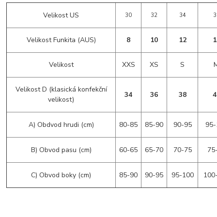
Velikost US
30
32
34
3
Velikost Funkita (AUS)
8
10
12
1
Velikost
XXS
XS
S
Velikost D (klasická konfekční
34
36
38
4
velikost)
A) Obdvod hrudi (cm)
80-85
85-90
90-95
95-
B) Obvod pasu (cm)
60-65
65-70
70-75
75
C) Obvod boky (cm)
85-90
90-95
95-100
100