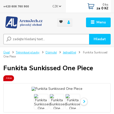
0
ks
CZK
+420 606 760 900
za
0 Kč
Menu
Hledat
Úvod
Tréninkové plavky
Dámské
Jednodílné
Funkita Sunkissed
One Piece
Funkita Sunkissed One Piece
Akce