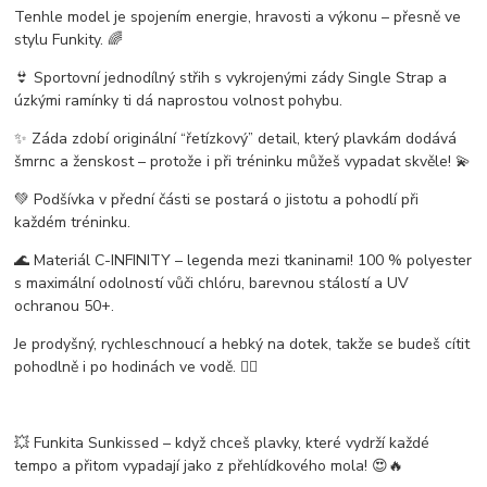
Tenhle model je spojením
energie, hravosti a výkonu
– přesně ve
stylu Funkity. 🌈
👙
Sportovní jednodílný střih
s vykrojenými zády
Single Strap
a
úzkými ramínky ti dá naprostou volnost pohybu.
✨ Záda zdobí
originální “řetízkový” detail
, který plavkám dodává
šmrnc a ženskost – protože i při tréninku můžeš vypadat skvěle! 💫
💚
Podšívka v přední části
se postará o jistotu a pohodlí při
každém tréninku.
🌊 Materiál
C-INFINITY
– legenda mezi tkaninami! 100 % polyester
s
maximální odolností vůči chlóru
,
barevnou stálostí
a
UV
ochranou 50+
.
Je
prodyšný, rychleschnoucí a hebký na dotek
, takže se budeš cítit
pohodlně i po hodinách ve vodě. 🏊‍♀️
💥
Funkita Sunkissed
– když chceš plavky, které vydrží každé
tempo a přitom vypadají jako z přehlídkového mola! 😍🔥