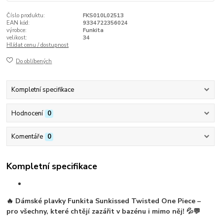
Číslo produktu:
FKS010L02513
EAN kód:
9334722356024
výrobce:
Funkita
velikost:
34
Hlídat cenu / dostupnost
Do oblíbených
Kompletní specifikace
Hodnocení
0
Komentáře
0
Kompletní specifikace
🔥
Dámské plavky Funkita Sunkissed Twisted One Piece
–
pro všechny, které chtějí zazářit v bazénu i mimo něj! 💦💬