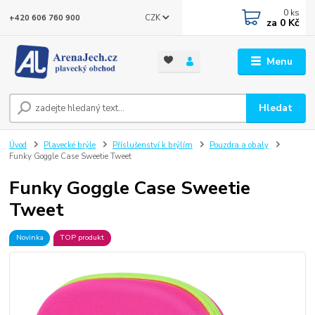
0
ks
CZK
+420 606 760 900
za
0 Kč
Menu
Hledat
Úvod
Plavecké brýle
Příslušenství k brýlím
Pouzdra a obaly
Funky Goggle Case Sweetie Tweet
Funky Goggle Case Sweetie
Tweet
Novinka
TOP produkt