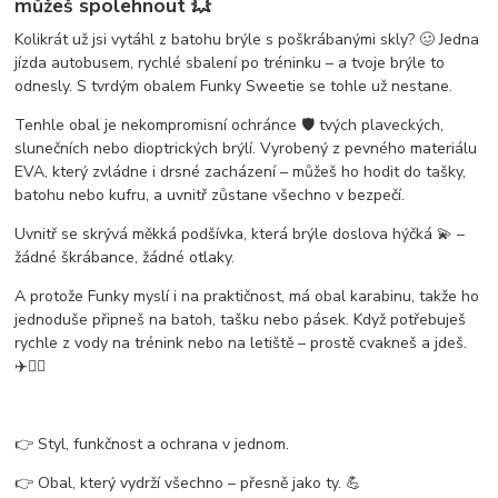
můžeš spolehnout 💥
Kolikrát už jsi vytáhl z batohu brýle s poškrábanými skly? 🥴 Jedna
jízda autobusem, rychlé sbalení po tréninku – a tvoje brýle to
odnesly. S tvrdým obalem
Funky Sweetie
se tohle už nestane.
Tenhle obal je
nekompromisní ochránce
🛡️ tvých plaveckých,
slunečních nebo dioptrických brýlí. Vyrobený z pevného materiálu
EVA
, který zvládne i drsné zacházení – můžeš ho hodit do tašky,
batohu nebo kufru, a uvnitř zůstane všechno v bezpečí.
Uvnitř se skrývá
měkká podšívka
, která brýle doslova
hýčká
💫 –
žádné škrábance, žádné otlaky.
A protože Funky myslí i na praktičnost, má obal
karabinu
, takže ho
jednoduše připneš na batoh, tašku nebo pásek. Když potřebuješ
rychle z vody na trénink nebo na letiště – prostě cvakneš a jdeš.
✈️🏊‍♂️
👉 Styl, funkčnost a ochrana v jednom.
👉 Obal, který vydrží všechno – přesně jako ty. 💪