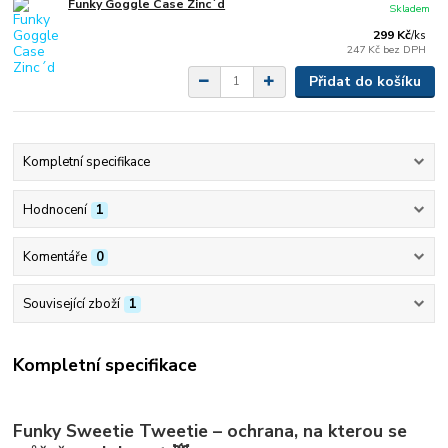
Funky Goggle Case Zinc´d
Skladem
299 Kč
/
ks
247 Kč
bez DPH
Přidat do košíku
Kompletní specifikace
Hodnocení
1
Komentáře
0
Související zboží
1
Kompletní specifikace
Funky Sweetie Tweetie – ochrana, na kterou se