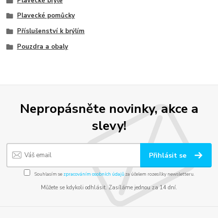
Plavecké brýle
Plavecké pomůcky
Příslušenství k brýlím
Pouzdra a obaly
Nepropásněte novinky, akce a
slevy!
Přihlásit se
Souhlasím se
zpracováním osobních údajů
za účelem rozesílky newsletteru.
Můžete se kdykoli odhlásit. Zasíláme jednou za 14 dní.