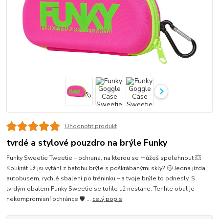
Ohodnotit produkt
tvrdé a stylové pouzdro na brýle Funky
Funky Sweetie Tweetie – ochrana, na kterou se můžeš spolehnout 💥
Kolikrát už jsi vytáhl z batohu brýle s poškrábanými skly? 🥴 Jedna jízda
autobusem, rychlé sbalení po tréninku – a tvoje brýle to odnesly. S
tvrdým obalem Funky Sweetie se tohle už nestane. Tenhle obal je
nekompromisní ochránce 🛡️ ...
celý popis