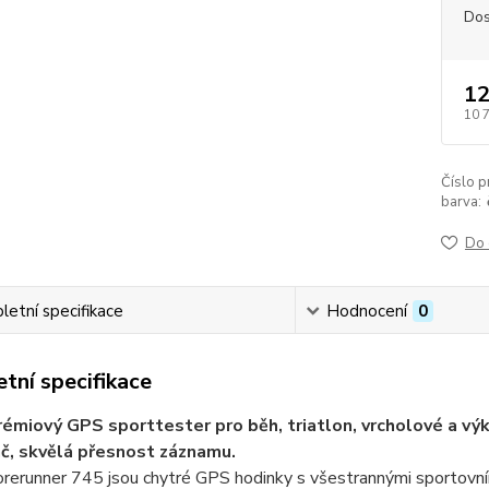
Dos
12
10 
Číslo p
barva:
Do 
etní specifikace
Hodnocení
0
tní specifikace
rémiový GPS sporttester pro běh, triatlon, vrcholové a v
č, skvělá přesnost záznamu.
rerunner 745 jsou chytré GPS hodinky s všestrannými sportovním