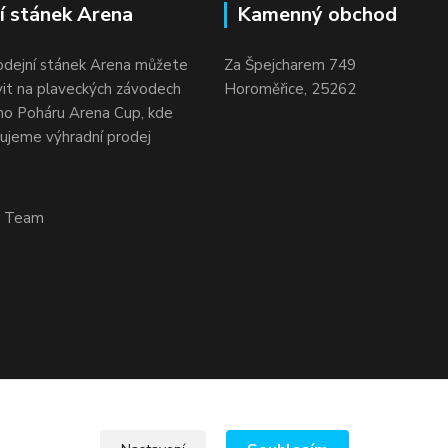
í stánek Arena
Kamenný obchod
odejní stánek Arena můžete
Za Špejcharem 749
vit na plaveckých závodech
Horoměřice, 25262
o Poháru Arena Cup, kde
ujeme výhradní prodej