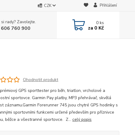
Přihlášení
CZK
 si rady? Zavolejte.
0
ks
za
0 Kč
 606 760 900
Ohodnotit produkt
 prémiový GPS sporttester pro běh, triatlon, vrcholové a
ostní sportovce. Garmin Pay platby, MP3 přehrávač, skvělá
st záznamu.Garmin Forerunner 745 jsou chytré GPS hodinky s
annými sportovními funkcemi určené především pro příznivce
onu, běžce a všestranné sportovce. Z...
celý popis