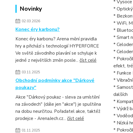
* Vysoce
Novinky
* Optický
* Bezkont
02.03.2026
* WiFi, 
Konec éry karbonu?
* Bluetoo
* Smart n
Konec éry karbonu? Arena mění pravidla
* Celoden
hry a přichází s technologií HYPERFORCE
* Celoden
Ve světě závodního plavání se schyluje k
* Pokroči
jedné z největších změn posle...
číst celé
efekt, tr
03.11.2025
* Funkce 
* Vibračn
Obchodní podmínky akce "Dárkové
* Samosta
poukazy"
dalších
Akce "Dárkový poukaz - sleva za umístění
* Kompat
na závodech" (dále jen "akce") je spuštěna
* Výdrž b
na dobu neurčitou. Pořadatel akce, taktéž
* Voděod
prodejce - ArenaJech.cz...
číst celé
* Nízká h
* Pokroči
01.11.2025