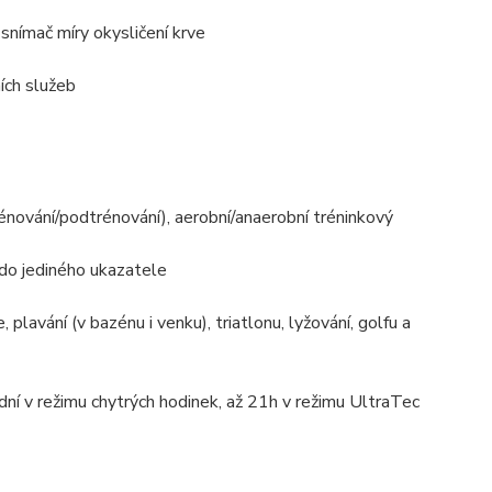
snímač míry okysličení krve
ích služeb
énování/podtrénování), aerobní/anaerobní tréninkový
 do jediného ukazatele
 plavání (v bazénu i venku), triatlonu, lyžování, golfu a
ní v režimu chytrých hodinek, až 21h v režimu UltraTec