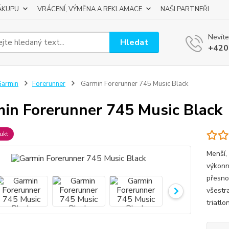
ÁKUPU
VRÁCENÍ, VÝMĚNA A REKLAMACE
NAŠI PARTNEŘI
Nevíte
Hledat
+420
Garmin
Forerunner
Garmin Forerunner 745 Music Black
in Forerunner 745 Music Black
ukt
Menší,
výkonn
přesno
všestr
triatl