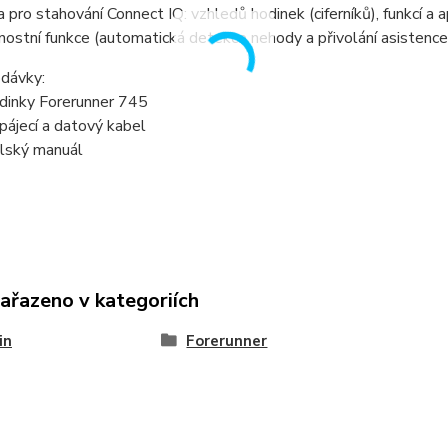
 pro stahování Connect IQ: vzhledů hodinek (ciferníků), funkcí a a
ostní funkce (automatická detekce nehody a přivolání asistence
dávky:
dinky Forerunner 745
ájecí a datový kabel
elský manuál
zařazeno v kategoriích
in
Forerunner