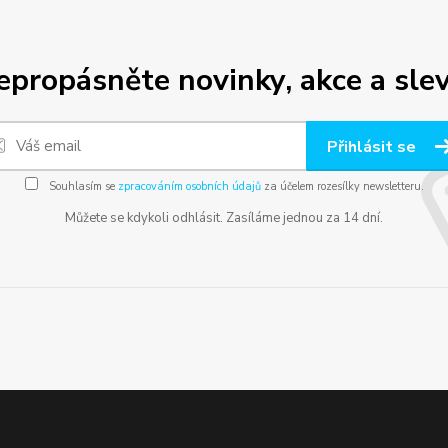
epropásněte novinky, akce a slev
Přihlásit se
Souhlasím se
zpracováním osobních údajů
za účelem rozesílky newsletteru.
Můžete se kdykoli odhlásit. Zasíláme jednou za 14 dní.