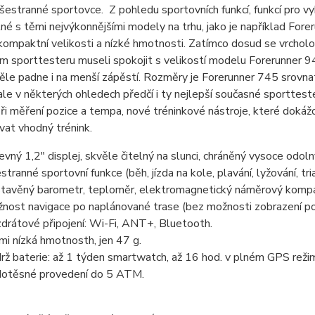
šestranné sportovce. Z pohledu sportovních funkcí, funkcí pro vy
né s těmi nejvýkonnějšími modely na trhu, jako je například Fo
kompaktní velikosti a nízké hmotnosti. Zatímco dosud se vrcholo
 sporttesteru museli spokojit s velikostí modelu Forerunner 94
ěle padne i na menší zápěstí. Rozměry je Forerunner 745 srovn
le v některých ohledech předčí i ty nejlepší současné sporttest
ři měření pozice a tempa, nové tréninkové nástroje, které dokáž
at vhodný trénink.
evný 1,2" displej, skvěle čitelný na slunci, chráněný vysoce odol
stranné sportovní funkce (běh, jízda na kole, plavání, lyžování, tria
tavěný barometr, teploměr, elektromagnetický náměrový komp
nost navigace po naplánované trase (bez možnosti zobrazení p
drátové připojení: Wi-Fi, ANT+, Bluetooth.
mi nízká hmotnosth, jen 47 g.
rž baterie: až 1 týden smartwatch, až 16 hod. v plném GPS reži
otěsné provedení do 5 ATM.