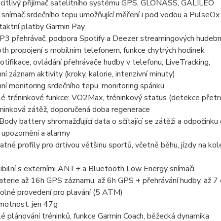
 citlivý přijímač satelitního systému GPS, GLONASS, GALILEO
 snímač srdečního tepu umožňující měření i pod vodou a PulseOx 
aktní platby Garmin Pay,
MP3 přehrávač, podpora Spotify a Deezer streamingových hudebn
th propojení s mobilním telefonem, funkce chytrých hodinek
otifikace, ovládání přehrávače hudby v telefonu, LiveTracking,
ní záznam aktivity (kroky, kalorie, intenzivní minuty)
ní monitoring srdečního tepu, monitoring spánku
lé tréninkové funkce: VO2Max, tréninkový status (detekce přetr
éninková zátěž, doporučená doba regenerace
Body battery shromažďující data o sčítající se zátěži a odpočinku
í upozornění a alarmy
tné profily pro drtivou většinu sportů, včetně běhu, jízdy na kole,
ibilní s externími ANT+ a Bluetooth Low Energy snímači
aterie až 16h GPS záznamu, až 6h GPS + přehrávání hudby, až 7 d
olné provedení pro plavání (5 ATM)
motnost: jen 47g
lé plánování tréninků, funkce Garmin Coach, běžecká dynamika