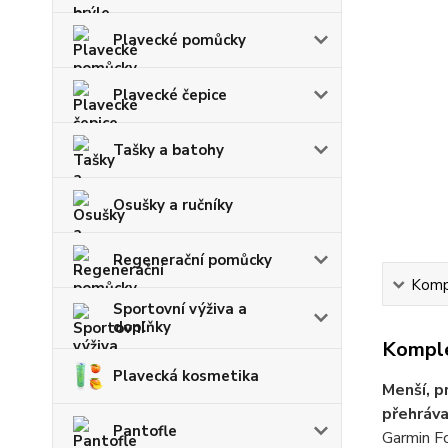
Plavecké pomůcky
Plavecké čepice
Tašky a batohy
Osušky a ručníky
Regenerační pomůcky
Kompl
Sportovní výživa a
doplňky
Komple
Plavecká kosmetika
Menší, p
přehráva
Pantofle
Garmin Fo