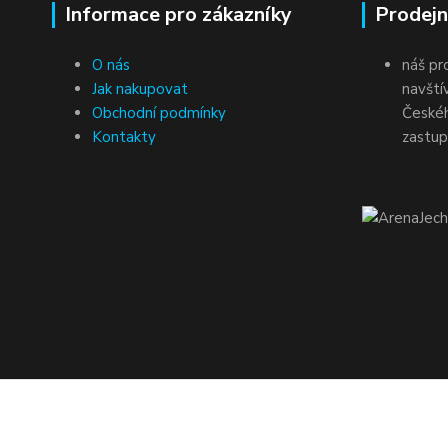
Informace pro zákazníky
Prodejn
O nás
náš pr
Jak nakupovat
navští
Obchodní podmínky
Českéh
Kontakty
zastup