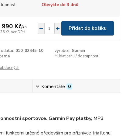
tupnost
Obvykle do 3 dnů
 990 Kč
/
ks
Přidat do košíku
736 Kč
bez DPH
roduktu:
010-02445-10
výrobce:
Garmin
černá
Hlídat cenu / dostupnost
oblíbených
Komentáře
0
ýkonnostní sportovce. Garmin Pay platby, MP3
i funkcemi určené především pro příznivce triatlonu,