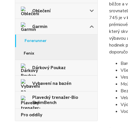
běžce a v
srovnatel
Oblečení
745 je v 
prémiovém
Garmin
který skv
výbavou a
Forerunner
hodinek p
doporučov
Fenix
Bar
Dárkový Poukaz
Vše
Ves
Vybavení na bazén
Mož
Bez
Plavecký trenažer-Bio
Vel
SwimBench
Výd
Vod
Pro oddíly