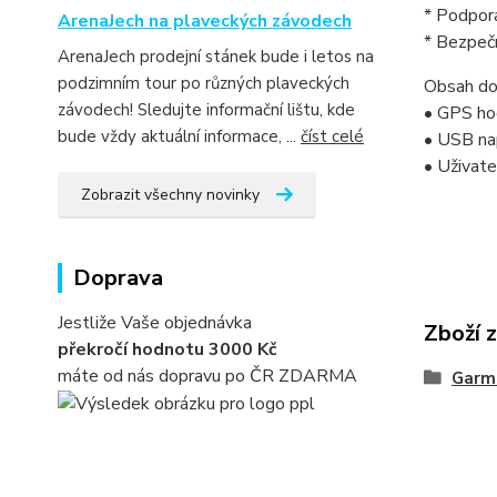
* Podpora
ArenaJech na plaveckých závodech
* Bezpečn
ArenaJech prodejní stánek bude i letos na
podzimním tour po různých plaveckých
Obsah do
závodech! Sledujte informační lištu, kde
• GPS ho
bude vždy aktuální informace, ...
číst celé
• USB nap
• Uživat
Zobrazit všechny novinky
Doprava
Jestliže Vaše objednávka
Zboží 
překročí hodnotu 3000 Kč
máte od nás dopravu po ČR ZDARMA
Garm