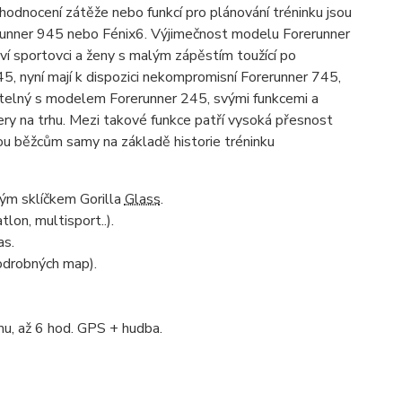
hodnocení zátěže nebo funkcí pro plánování tréninku jsou
rerunner 945 nebo Fénix6. Výjimečnost modelu Forerunner
ví sportovci a ženy s malým zápěstím toužící po
5, nyní mají k dispozici nekompromisní Forerunner 745,
atelný s modelem Forerunner 245, svými funkcemi a
ery na trhu. Mezi takové funkce patří vysoká přesnost
ou běžcům samy na základě historie tréninku
ným sklíčkem Gorilla
Glass
.
tlon, multisport..).
as.
odrobných map).
mu, až 6 hod. GPS + hudba.