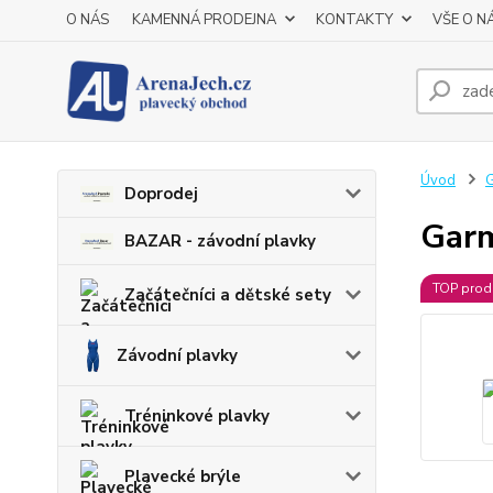
O NÁS
KAMENNÁ PRODEJNA
KONTAKTY
VŠE O N
Úvod
Doprodej
Garm
BAZAR - závodní plavky
TOP prod
Začátečníci a dětské sety
Závodní plavky
Tréninkové plavky
Plavecké brýle