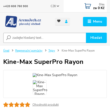
0
ks
CZK
+420 606 760 900
za
0 Kč
Menu
Hledat
Úvod
Regenerační pomůcky
Tejpy
Kine-Max SuperPro Rayon
Kine-Max SuperPro Rayon
Ohodnotit produkt