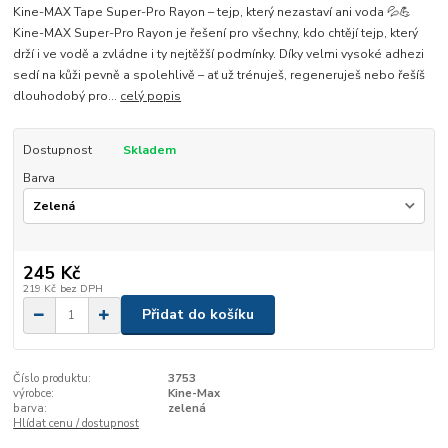
Kine-MAX Tape Super-Pro Rayon – tejp, který nezastaví ani voda 💦💪
Kine-MAX Super-Pro Rayon je řešení pro všechny, kdo chtějí tejp, který
drží i ve vodě a zvládne i ty nejtěžší podmínky. Díky velmi vysoké adhezi
sedí na kůži pevně a spolehlivě – ať už trénuješ, regeneruješ nebo řešíš
dlouhodobý pro...
celý popis
Dostupnost
Skladem
Barva
245 Kč
219 Kč
bez DPH
Přidat do košíku
Číslo produktu:
3753
výrobce:
Kine-Max
barva:
zelená
Hlídat cenu / dostupnost