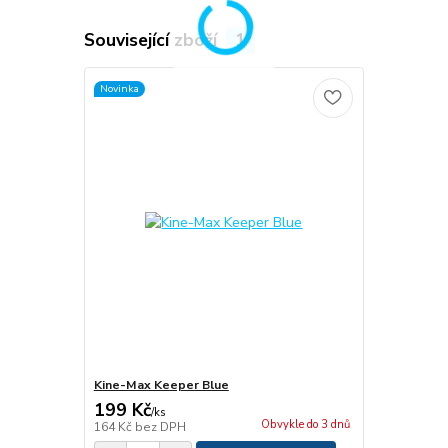
Související zboží
1
Novinka
Kine-Max Keeper Blue
199 Kč
/
ks
Obvykle do 3 dnů
164 Kč
bez DPH