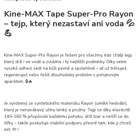
Kine-MAX Tape Super-Pro Rayon
– tejp, který nezastaví ani voda 💦
💪
Kine-MAX Super-Pro Rayon je řešení pro všechny, kdo chtějí tejp,
který
drží i ve vodě
a zvládne i ty nejtěžší podmínky. Díky
velmi
vysoké adhezi
sedí na kůži pevně a spolehlivě – ať už trénuješ,
regeneruješ nebo řešíš dlouhodobý problém s pohybovým
aparátem. 🔒🔥
Je vyrobený ze syntetického materiálu
Rayon (umělé hedvábí)
,
který je nenasákavý, ultra tenký a pružný. Tejp se díky elasticitě
140–160 %
přizpůsobí každému pohybu, drží tvar a nešíří se do
šířky – takže poskytuje stabilní podporu přesně tam, kde ji chceš
mít. 🫶✨