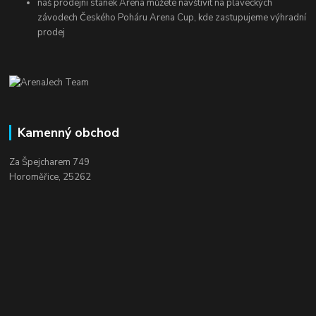
náš prodejní stánek Arena můžete navštívit na plaveckých
závodech Českého Poháru Arena Cup, kde zastupujeme výhradní
prodej
Kamenný obchod
Za Špejcharem 749
Horoměřice, 25262