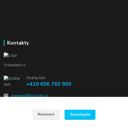
Kontakty
ArenaJech.cz
Ondřej Jech
+420 606 760 900
arenajech@seznam.cz
Souhlasím
Nastavení