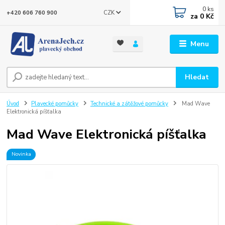
0
ks
CZK
+420 606 760 900
za
0 Kč
Menu
Hledat
Úvod
Plavecké pomůcky
Technické a zátěžové pomůcky
Mad Wave
Elektronická píšťalka
Mad Wave Elektronická píšťalka
Novinka