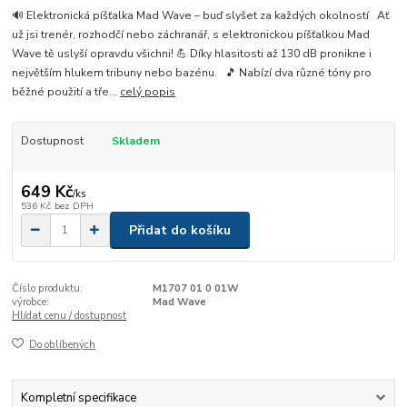
🔊 Elektronická píšťalka Mad Wave – buď slyšet za každých okolností Ať
už jsi trenér, rozhodčí nebo záchranář, s elektronickou píšťalkou Mad
Wave tě uslyší opravdu všichni! 💪 Díky hlasitosti až 130 dB pronikne i
největším hlukem tribuny nebo bazénu. 🎵 Nabízí dva různé tóny pro
běžné použití a tře...
celý popis
Dostupnost
Skladem
649 Kč
/
ks
536 Kč
bez DPH
Přidat do košíku
Číslo produktu:
M1707 01 0 01W
výrobce:
Mad Wave
Hlídat cenu / dostupnost
Do oblíbených
Kompletní specifikace