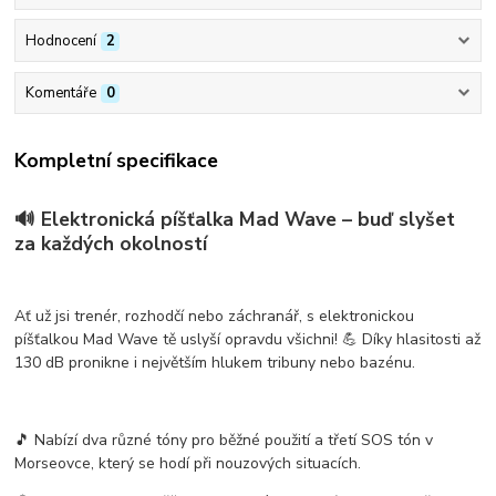
Hodnocení
2
Komentáře
0
Kompletní specifikace
🔊 Elektronická píšťalka Mad Wave – buď slyšet
za každých okolností
Ať už jsi
trenér, rozhodčí nebo záchranář
, s elektronickou
píšťalkou
Mad Wave
tě uslyší opravdu všichni! 💪 Díky
hlasitosti až
130 dB
pronikne i největším hlukem tribuny nebo bazénu.
🎵 Nabízí
dva různé tóny
pro běžné použití a
třetí SOS tón v
Morseovce
, který se hodí při nouzových situacích.