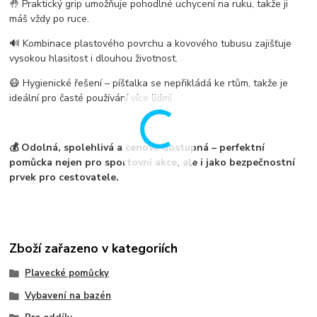
🤚
Praktický grip
umožňuje pohodlné uchycení na ruku, takže ji
máš vždy po ruce.
🔊
Kombinace plastového povrchu a kovového tubusu
zajišťuje
vysokou hlasitost i dlouhou životnost.
😷
Hygienické řešení
– píšťalka se
nepřikládá ke rtům
, takže je
ideální pro časté používání více lidmi.
💰
Odolná, spolehlivá a cenově dostupná
– perfektní
pomůcka nejen pro sportovní akce, ale i jako
bezpečnostní
prvek pro cestovatele
.
Zboží zařazeno v kategoriích
Plavecké pomůcky
Vybavení na bazén