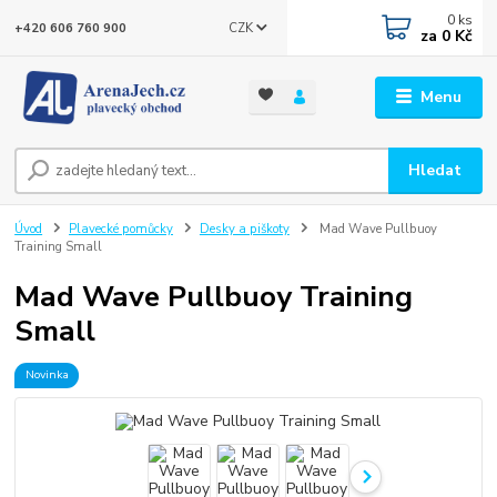
0
ks
CZK
+420 606 760 900
za
0 Kč
Menu
Hledat
Úvod
Plavecké pomůcky
Desky a piškoty
Mad Wave Pullbuoy
Training Small
Mad Wave Pullbuoy Training
Small
Novinka