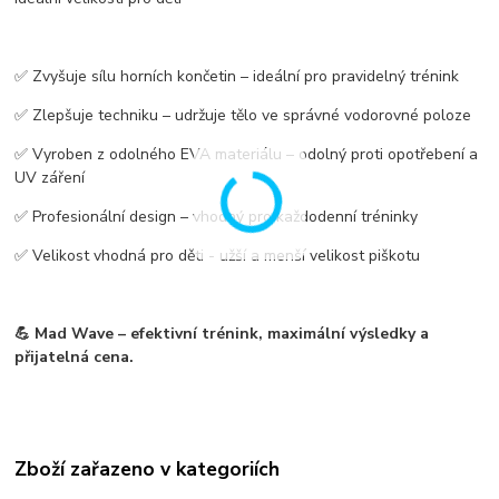
✅
Zvyšuje sílu horních končetin
– ideální pro pravidelný trénink
✅
Zlepšuje techniku
– udržuje tělo ve správné vodorovné poloze
✅ Vyroben z
odolného EVA materiálu
– odolný proti opotřebení a
UV záření
✅ Profesionální design – vhodný pro každodenní tréninky
✅ Velikost vhodná pro děti - užší a menší velikost piškotu
💪
Mad Wave – efektivní trénink, maximální výsledky a
přijatelná cena.
Zboží zařazeno v kategoriích