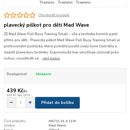
Ohodnotit produkt
plavecký piškot pro děti Mad Wave
🏊‍♂️ Mad Wave Pull Buoy Training Small – síla a technika horních partií
přímo pro děti Plavecký piškot Mad Wave Pull Buoy Training Small je
profesionální pomůcka, která pomáhá posílit svaly horní části těla a
zlepšit plaveckou techniku. Ergonomický tvar umožňuje izolovat práci
nohou, soustředit se...
celý popis
Dostupnost
Skladem
439 Kč
/
ks
363 Kč
bez DPH
Přidat do košíku
Číslo produktu:
M0721 01 0 11W
výrobce:
Mad Wave
barva:
růžová