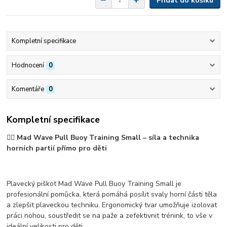
Přidat do košíku
Kompletní specifikace
Hodnocení
0
Komentáře
0
Kompletní specifikace
🏊‍♂️
Mad Wave Pull Buoy Training Small – síla a technika
horních partií přímo pro děti
Plavecký piškot
Mad Wave Pull Buoy Training Small
je
profesionální pomůcka, která pomáhá
posílit svaly horní části těla
a zlepšit plaveckou techniku
. Ergonomický tvar umožňuje
izolovat
práci nohou
, soustředit se na paže a zefektivnit trénink, to vše v
ideální velikosti pro děti