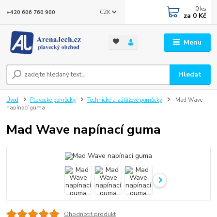
0
ks
CZK
+420 606 760 900
za
0 Kč
Menu
Hledat
Úvod
Plavecké pomůcky
Technické a zátěžové pomůcky
Mad Wave
napínací guma
Mad Wave napínací guma
Ohodnotit produkt