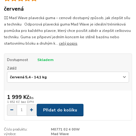
červená
🏊‍♂️ Mad Wave plavecká guma – cenově dostupný způsob, jak zlepšit sílu
a techniku Odporová plavecká guma Mad Wave je ideální tréninková
pomůcka pro každého plavce, který chce posílit záběr a zlepšit celkovou
techniku. Guma se připevní jedním koncem ke stěně bazénu nebo
startovnímu bloku a druhým k...
celý popis
Dostupnost
Skladem
Zátěž
1 999 Kč
/
ks
1 652 Kč
bez DPH
Přidat do košíku
Číslo produktu:
M0771 02 4 00W
výrobce:
Mad Wave