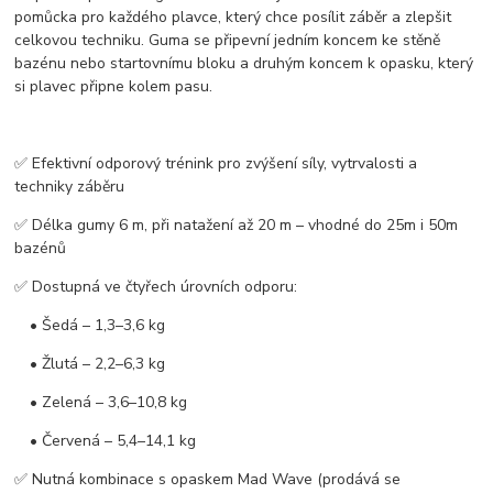
pomůcka pro každého plavce, který chce posílit záběr a zlepšit
celkovou techniku. Guma se připevní jedním koncem ke stěně
bazénu nebo startovnímu bloku a druhým koncem k opasku, který
si plavec připne kolem pasu.
✅ Efektivní odporový trénink pro
zvýšení síly, vytrvalosti a
techniky záběru
✅
Délka gumy 6 m
, při natažení až
20 m
– vhodné do
25m i 50m
bazénů
✅ Dostupná ve
čtyřech úrovních odporu
:
• Šedá – 1,3–3,6 kg
• Žlutá – 2,2–6,3 kg
• Zelená – 3,6–10,8 kg
• Červená – 5,4–14,1 kg
✅ Nutná kombinace s
opaskem Mad Wave
(prodává se