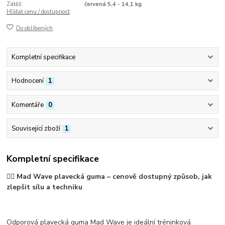
Zátěž:
červená 5,4 - 14,1 kg
Hlídat cenu / dostupnost
Do oblíbených
Kompletní specifikace
Hodnocení
1
Komentáře
0
Související zboží
1
Kompletní specifikace
🏊‍♂️
Mad Wave plavecká guma – cenově dostupný způsob, jak
zlepšit sílu a techniku
Odporová
plavecká guma Mad Wave
je ideální tréninková