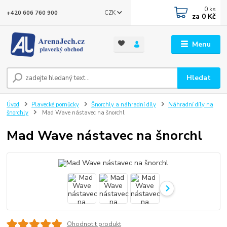
0
ks
CZK
+420 606 760 900
za
0 Kč
Menu
Hledat
Úvod
Plavecké pomůcky
Šnorchly a náhradní díly
Náhradní díly na
šnorchly
Mad Wave nástavec na šnorchl
Mad Wave nástavec na šnorchl
Ohodnotit produkt