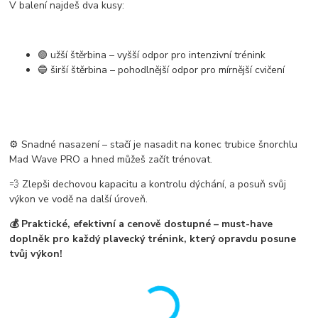
V balení najdeš
dva kusy
:
🟢
užší štěrbina
– vyšší odpor pro intenzivní trénink
🔵
širší štěrbina
– pohodlnější odpor pro mírnější cvičení
⚙️
Snadné nasazení
– stačí je nasadit na konec trubice šnorchlu
Mad Wave PRO a hned můžeš začít trénovat.
💨
Zlepši dechovou kapacitu
a kontrolu dýchání, a posuň svůj
výkon ve vodě na další úroveň.
💰
Praktické, efektivní a cenově dostupné
– must-have
doplněk pro každý plavecký trénink, který opravdu posune
tvůj výkon!