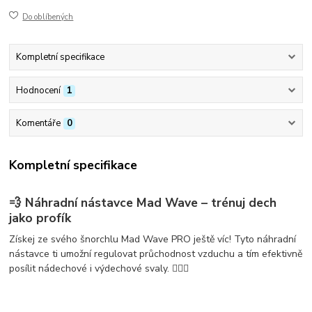
Do oblíbených
Kompletní specifikace
Hodnocení
1
Komentáře
0
Kompletní specifikace
💨 Náhradní nástavce Mad Wave – trénuj dech
jako profík
Získej ze svého šnorchlu
Mad Wave PRO
ještě víc! Tyto
náhradní
nástavce
ti umožní regulovat průchodnost vzduchu a tím efektivně
posílit nádechové i výdechové svaly
. 🏊‍♂️💪