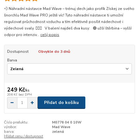
💨 Náhradní nástavce Mad Wave – trénuj dech jako profík Získej ze svého
šnorchlu Mad Wave PRO ještě víc! Tyto náhradní nástavce ti umožní
regulovat průchodnost vzduchu a tím efektivně posílit nádechové i
výdechové svaly. 🏊‍♂️💪 V balení najdeš dva kusy: 🟢 užší štěrbina – vyšší
odpor pro intenziv...
celý popis
Dostupnost
Obvykle do 3 dnů
Barva
249 Kč
/
ks
206 Kč
bez DPH
Přidat do košíku
Číslo produktu:
M0776 04 0 10W
výrobce:
Mad Wave
barva:
zelená
Hlídat cenu / dostupnost