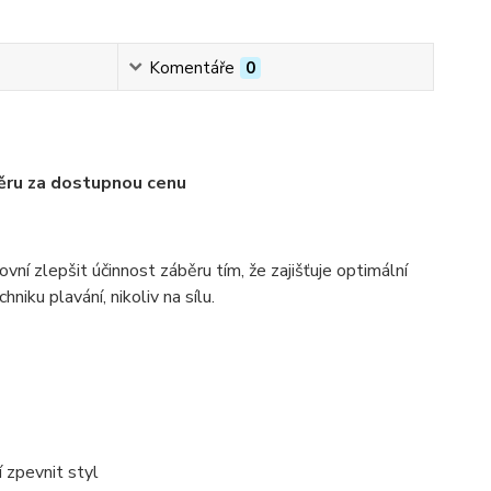
Komentáře
0
ěru za dostupnou cenu
í zlepšit účinnost záběru tím, že zajišťuje optimální
chniku plavání
, nikoliv na sílu.
jí zpevnit styl