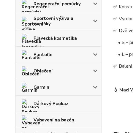
Regenerační pomůcky
✅ Konstr
✅ Vyrobe
Sportovní výživa a
doplňky
✅
Dvě vel
Plavecká kosmetika
• S – pr
• L – pr
Pantofle
✅
Balení
Oblečení
Garmin
💧
Mad W
Dárkový Poukaz
Vybavení na bazén