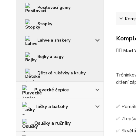
Posilovací gumy
Kompl
Stopky
Komple
Lahve a shakery
🏊‍♂️
Mad W
Bojky a bagy
Dětské rukávky a kruhy
Tréninko
držení
zá
Plavecké čepice
✅ Pomáhá
Tašky a batohy
✅ Zlepšuj
Osušky a ručníky
✅ Skvělá