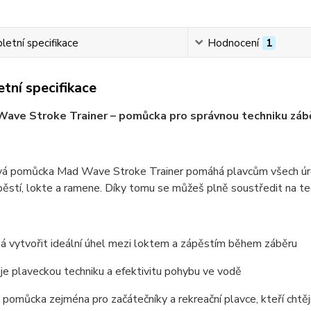
etní specifikace
Hodnocení
1
tní specifikace
ave Stroke Trainer – pomůcka pro správnou techniku záb
vá pomůcka
Mad Wave Stroke Trainer
pomáhá plavcům všech úrovn
pěstí, lokte a ramene
. Díky tomu se můžeš plně soustředit na
te
 vytvořit ideální úhel mezi loktem a zápěstím během záběru
e plaveckou techniku a efektivitu pohybu ve vodě
 pomůcka zejména pro
začátečníky a rekreační plavce
, kteří chtě