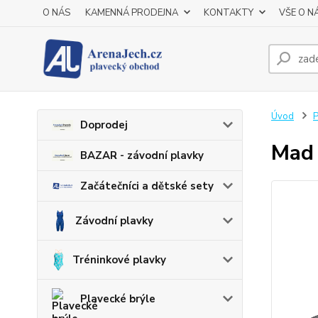
O NÁS
KAMENNÁ PRODEJNA
KONTAKTY
VŠE O N
Úvod
P
Doprodej
Mad 
BAZAR - závodní plavky
Začátečníci a dětské sety
Závodní plavky
Tréninkové plavky
Plavecké brýle