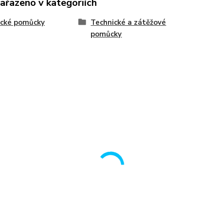
zařazeno v kategoriích
ecké pomůcky
Technické a zátěžové
pomůcky