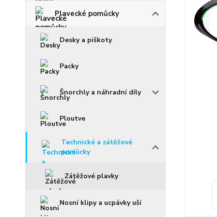
Plavecké pomůcky
Desky a piškoty
Packy
Šnorchly a náhradní díly
Ploutve
Technické a zátěžové
pomůcky
Zátěžové plavky
Nosní klipy a ucpávky uší