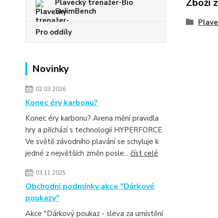
Zboží 
Plavecký trenažer-Bio
SwimBench
Plav
Pro oddíly
Novinky
02.03.2026
Konec éry karbonu?
Konec éry karbonu? Arena mění pravidla
hry a přichází s technologií HYPERFORCE
Ve světě závodního plavání se schyluje k
jedné z největších změn posle...
číst celé
03.11.2025
Obchodní podmínky akce "Dárkové
poukazy"
Akce "Dárkový poukaz - sleva za umístění