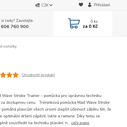
Přihlášení
CZK
 si rady? Zavolejte.
0
ks
za
0 Kč
 606 760 900
é osmičky
Ohodnotit produkt
Mad Wave Stroke Trainer – pomůcka pro správnou techniku
 za dostupnou cenu Tréninková pomůcka Mad Wave Stroke
r pomáhá plavcům všech úrovní zlepšit účinnost záběru tím, že
je optimální držení zápěstí, lokte a ramene. Díky tomu se
lně soustředit na techniku plavání, n...
celý popis