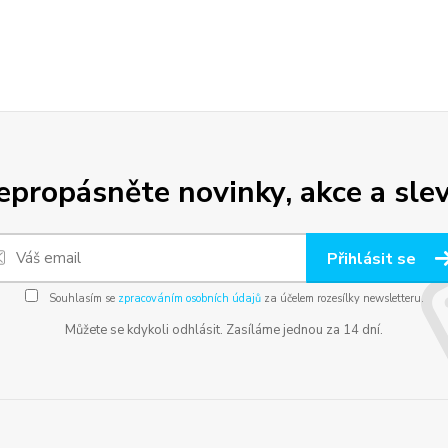
epropásněte novinky, akce a slev
Přihlásit se
Souhlasím se
zpracováním osobních údajů
za účelem rozesílky newsletteru.
Můžete se kdykoli odhlásit. Zasíláme jednou za 14 dní.