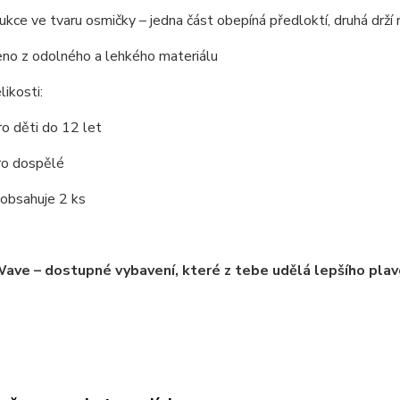
ukce ve tvaru
osmičky
– jedna část obepíná předloktí, druhá drží 
no z odolného a lehkého materiálu
ikosti:
o děti do 12 let
o dospělé
 obsahuje 2 ks
ave – dostupné vybavení, které z tebe udělá lepšího plav