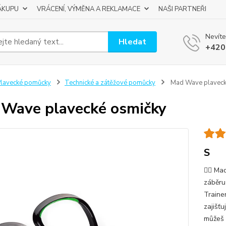
ÁKUPU
VRÁCENÍ, VÝMĚNA A REKLAMACE
NAŠI PARTNEŘI
Nevíte
Hledat
+420
lavecké pomůcky
Technické a zátěžové pomůcky
Mad Wave plaveck
Wave plavecké osmičky
S
🏊‍♂️ 
záběru
Traine
zajišťu
můžeš p