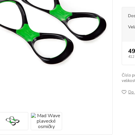
Dos
Vel
49
412
Číslo p
velikost
Do 