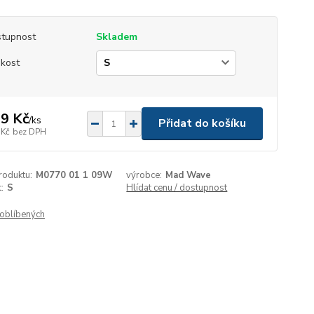
tupnost
Skladem
ikost
9 Kč
/
ks
Přidat do košíku
 Kč
bez DPH
roduktu:
M0770 01 1 09W
výrobce:
Mad Wave
:
S
Hlídat cenu / dostupnost
oblíbených