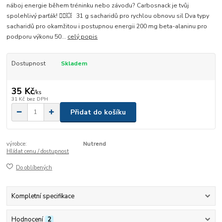
náboj energie během tréninku nebo závodu? Carbosnack je tvůj
spolehlivý parťák! 🏃‍♂️💥 31 g sacharidů pro rychlou obnovu sil Dva typy
sacharidů pro okamžitou i postupnou energii 200 mg beta-alaninu pro
podporu výkonu 50...
celý popis
Dostupnost
Skladem
35 Kč
/
ks
31 Kč
bez DPH
Přidat do košíku
výrobce:
Nutrend
Hlídat cenu / dostupnost
Do oblíbených
Kompletní specifikace
Hodnocení
2