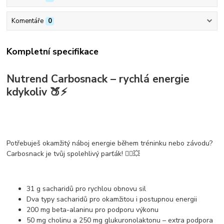
Komentáře
0
Kompletní specifikace
Nutrend Carbosnack – rychlá energie
kdykoliv 🍑⚡
Potřebuješ
okamžitý náboj energie
během tréninku nebo závodu?
Carbosnack
je tvůj spolehlivý parťák! 🏃‍♂️💥
31 g sacharidů
pro rychlou obnovu sil
Dva typy sacharidů
pro okamžitou i postupnou energii
200 mg beta-alaninu
pro podporu výkonu
50 mg cholinu a 250 mg glukuronolaktonu
– extra podpora