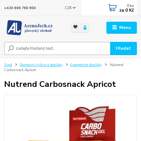
0
ks
CZK
+420 606 760 900
za
0 Kč
Menu
Hledat
Úvod
Sportovní výživa a doplňky
Energetické doplňky
Nutrend
Carbosnack Apricot
Nutrend Carbosnack Apricot