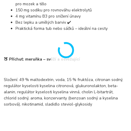
pro mozek a tělo
150 mg sodíku
pro rovnováhu elektrolytů
4 mg vitamínu B3
pro snížení únavy
Bez lepku a umělých barviv
✔️
Praktická forma tub nebo sáčků
– ideální na cesty
🍑
Příchuť:
meruňka – svěží a osvěžující
Složení:
49 % maltodextrin, voda, 15 % fruktóza, citronan sodný,
regulátor kyselosti kyselina citronová, glukuronolakton, beta-
alanin, regulátor kyselosti kyselina vinná, cholin L-bitartrát,
chlorid sodný, aroma, konzervanty (benzoan sodný a kyselina
sorbová), nikotinamid, sladidlo steviol-glykosidy