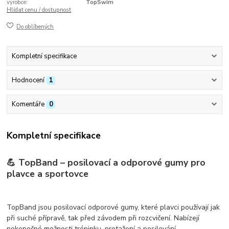
výrobce:
TopSwim
Hlídat cenu / dostupnost
Do oblíbených
Kompletní specifikace
Hodnocení
1
Komentáře
0
Kompletní specifikace
💪
TopBand – posilovací a odporové gumy pro
plavce a sportovce
TopBand jsou
posilovací odporové gumy
, které plavci používají jak
při
suché přípravě
, tak před závodem při
rozcvičení
. Nabízejí
nekonečné možnosti tréninku, protažení a posilování
.