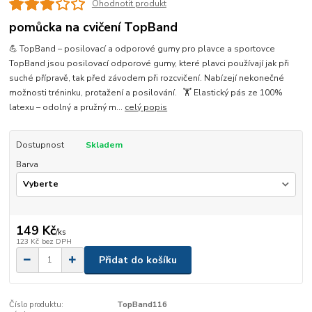
Ohodnotit produkt
pomůcka na cvičení TopBand
💪 TopBand – posilovací a odporové gumy pro plavce a sportovce
TopBand jsou posilovací odporové gumy, které plavci používají jak při
suché přípravě, tak před závodem při rozcvičení. Nabízejí nekonečné
možnosti tréninku, protažení a posilování. 🏋️ Elastický pás ze 100%
latexu – odolný a pružný m...
celý popis
Dostupnost
Skladem
Barva
149 Kč
/
ks
123 Kč
bez DPH
Přidat do košíku
Číslo produktu:
TopBand116