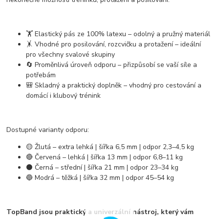
🏋️
Elastický pás ze 100% latexu
– odolný a pružný materiál
🤸
Vhodné pro posilování, rozcvičku a protažení
– ideální
pro všechny svalové skupiny
🔄
Proměnlivá úroveň odporu
– přizpůsobí se vaší síle a
potřebám
🎒
Skladný a praktický doplněk
– vhodný pro cestování a
domácí i klubový trénink
Dostupné varianty odporu:
🟡
Žlutá – extra lehká
| šířka 6,5 mm | odpor 2,3–4,5 kg
🔴
Červená – lehká
| šířka 13 mm | odpor 6,8–11 kg
⚫
Černá – střední
| šířka 21 mm | odpor 23–34 kg
🔵
Modrá – těžká
| šířka 32 mm | odpor 45–54 kg
TopBand jsou
praktický a univerzální nástroj
, který vám