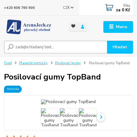
0
ks
CZK
+420 606 760 900
za
0 Kč
Menu
Hledat
Úvod
Plavecké pomůcky
Posilovací gumy
Posilovací gumy TopBand
Posilovací gumy TopBand
Novinka