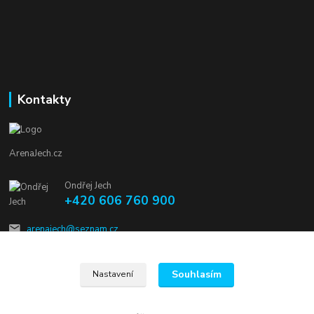
Kontakty
ArenaJech.cz
Ondřej Jech
+420 606 760 900
arenajech@seznam.cz
Souhlasím
Nastavení