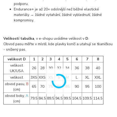
podporu.
Endurance+ je až
20× odolnější než běžné elastické
materiály
→ žádné vytahání, žádné vyblednutí, žádné
kompromisy.
Velikostí tabulka
, v e-shopu uvádíme velikost v
D
.
Obvod pasu měřte v místě, kde plavky končí a utahují se tkaničkou
- snížený pas.
velikost D
1
2
3
4
5
6
7
8
velikost
26
28
30
32
34
36
38
40
UK/USA
velikost
3XS
XXS
XS
S
M
L
XL
XXL
obvod pasu,
B
65
70
75
80
85
90
95
100
(cm)
obvod boky,
A
79,5
84,5
89,5
94,5
99,5
104,5
109,5
114,5
(cm)