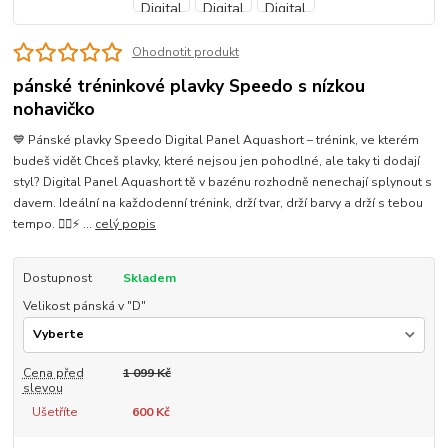
Ohodnotit produkt
pánské tréninkové plavky Speedo s nízkou
nohavičko
💙 Pánské plavky Speedo Digital Panel Aquashort – trénink, ve kterém
budeš vidět Chceš plavky, které nejsou jen pohodlné, ale taky ti dodají
styl? Digital Panel Aquashort tě v bazénu rozhodně nenechají splynout s
davem. Ideální na každodenní trénink, drží tvar, drží barvy a drží s tebou
tempo. 🏊‍♂️⚡ ...
celý popis
Dostupnost
Skladem
Velikost pánská v "D"
Cena před
1 099 Kč
slevou
Ušetříte
600 Kč