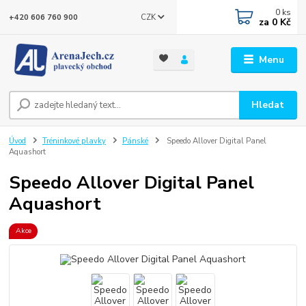
0
ks
CZK
+420 606 760 900
za
0 Kč
Menu
Hledat
Úvod
Tréninkové plavky
Pánské
Speedo Allover Digital Panel
Aquashort
Speedo Allover Digital Panel
Aquashort
Akce