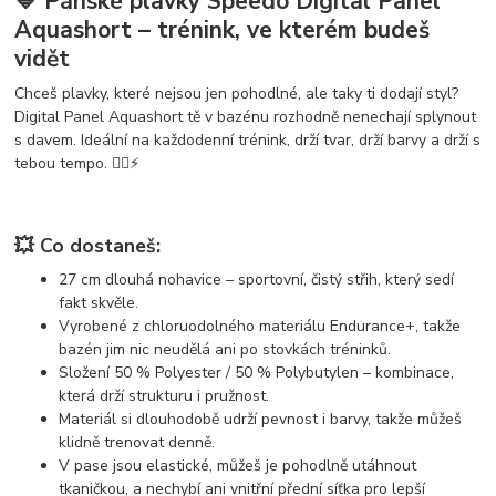
💙
Pánské plavky Speedo Digital Panel
Aquashort – trénink, ve kterém budeš
vidět
Chceš plavky, které nejsou jen pohodlné, ale taky ti dodají styl?
Digital Panel Aquashort
tě v bazénu rozhodně nenechají splynout
s davem. Ideální na každodenní trénink, drží tvar, drží barvy a drží s
tebou tempo. 🏊‍♂️⚡
💥 Co dostaneš:
27 cm dlouhá nohavice
– sportovní, čistý střih, který sedí
fakt skvěle.
Vyrobené z
chloruodolného materiálu Endurance+
, takže
bazén jim nic neudělá ani po stovkách tréninků.
Složení 50 % Polyester / 50 % Polybutylen
– kombinace,
která drží strukturu i pružnost.
Materiál si dlouhodobě udrží
pevnost i barvy
, takže můžeš
klidně trenovat denně.
V pase jsou
elastické
, můžeš je pohodlně utáhnout
tkaničkou
, a nechybí ani
vnitřní přední síťka
pro lepší