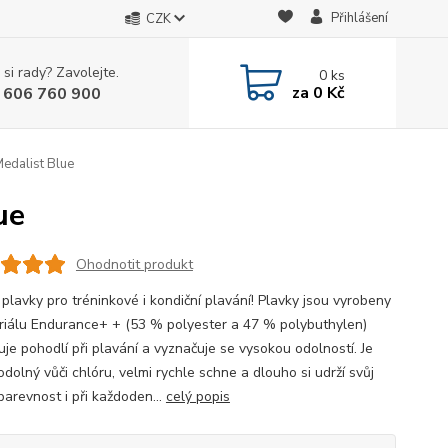
Přihlášení
CZK
 si rady? Zavolejte.
0
ks
za
0 Kč
 606 760 900
edalist Blue
ue
Ohodnotit produkt
 plavky pro tréninkové i kondiční plavání! Plavky jsou vyrobeny
riálu Endurance+ + (53 % polyester a 47 % polybuthylen)
uje pohodlí při plavání a vyznačuje se vysokou odolností. Je
dolný vůči chlóru, velmi rychle schne a dlouho si udrží svůj
barevnost i při každoden...
celý popis