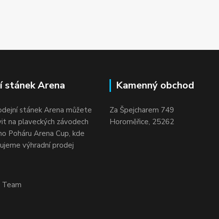
í stánek Arena
Kamenný obchod
odejní stánek Arena můžete
Za Špejcharem 749
vit na plaveckých závodech
Horoměřice, 25262
o Poháru Arena Cup, kde
ujeme výhradní prodej