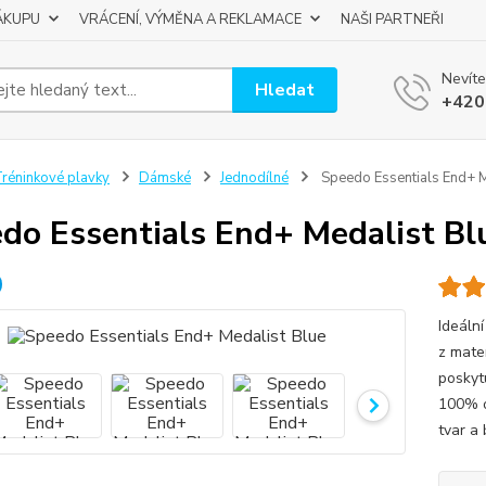
ÁKUPU
VRÁCENÍ, VÝMĚNA A REKLAMACE
NAŠI PARTNEŘI
Nevíte
Hledat
+420
réninkové plavky
Dámské
Jednodílné
Speedo Essentials End+ M
do Essentials End+ Medalist Bl
Ideální
z mate
poskyt
100% o
tvar a 