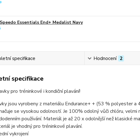
Speedo Essentials End+ Medalist Navy
etní specifikace
Hodnocení
2
tní specifikace
avky pro tréninkové i kondiční plavání!
vky jsou vyrobeny z materiálu Endurance+ + (53 % polyester a 4
načuje se vysokou odolností. Je 100% odolný vůči chlóru, velmi ryc
dodenním používání. Materiál je až 20 x odolnější než klasické mat
eriál je vhodný pro tréninkové plavání.
ední vykrojení