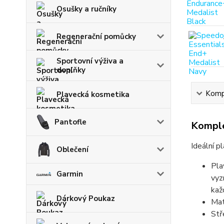
Osušky a ručníky
Regenerační pomůcky
Sportovní výživa a
doplňky
Kompl
Plavecká kosmetika
Pantofle
Komple
Ideální pl
Oblečení
Pla
Garmin
vyz
kaž
Dárkový Poukaz
Mat
Stř