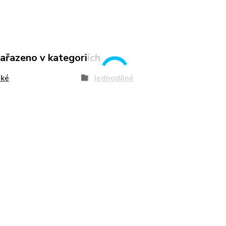
zařazeno v kategoriích
ké
Jednodílné