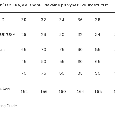
ní tabulka, v e-shopu udáváme při výberu velikosti "D"
t D
30
32
34
36
38
t UK/USA
26
28
30
32
34
(cm)
65
70
75
80
85
45
50
55
60
65
)
70
75
80
85
90
stavy
152
156
160
164
168
m)