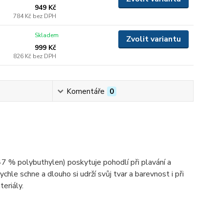
949 Kč
784 Kč
bez DPH
Skladem
Zvolit variantu
999 Kč
826 Kč
bez DPH
Komentáře
0
7 % polybuthylen) poskytuje pohodlí při plavání a
hle schne a dlouho si udrží svůj tvar a barevnost i při
eriály.