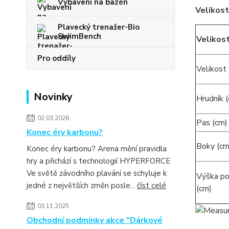
Vybavení na bazén
Velikost
Plavecký trenažer-Bio
SwimBench
Velikos
Pro oddíly
Velikos
Novinky
Hrudník 
02.03.2026
Pas (cm)
Konec éry karbonu?
Boky (cm
Konec éry karbonu? Arena mění pravidla
hry a přichází s technologií HYPERFORCE
Ve světě závodního plavání se schyluje k
Výška po
jedné z největších změn posle...
číst celé
(c
03.11.2025
Obchodní podmínky akce "Dárkové