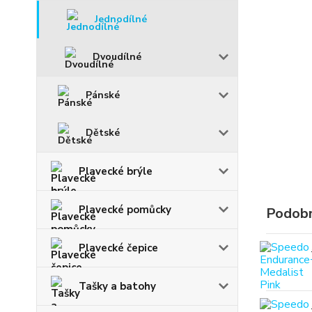
Jednodílné
Dvoudílné
Pánské
Dětské
Plavecké brýle
Plavecké pomůcky
Podobn
Plavecké čepice
Tašky a batohy