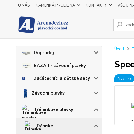
O NÁS
KAMENNÁ PRODEJNA
KONTAKTY
VŠE O N
Úvod
T
Doprodej
Spee
BAZAR - závodní plavky
Začátečníci a dětské sety
Novinka
Závodní plavky
Tréninkové plavky
Dámské