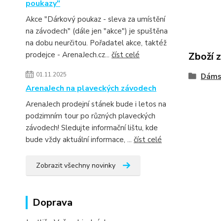
poukazy"
Akce "Dárkový poukaz - sleva za umístění
na závodech" (dále jen "akce") je spuštěna
na dobu neurčitou. Pořadatel akce, taktéž
prodejce - ArenaJech.cz...
číst celé
Zboží 
01.11.2025
Dáms
ArenaJech na plaveckých závodech
ArenaJech prodejní stánek bude i letos na
podzimním tour po různých plaveckých
závodech! Sledujte informační lištu, kde
bude vždy aktuální informace, ...
číst celé
Zobrazit všechny novinky
Doprava