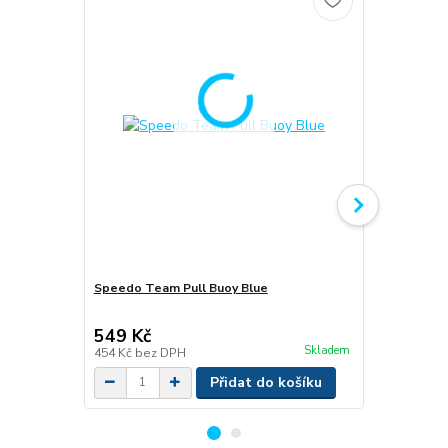
Novinka
Speedo Team Pull Buoy Blue
Speedo Gog
549 Kč
299 Kč
/
ks
Skladem
454 Kč
bez DPH
247 Kč
bez 
Přidat do košíku