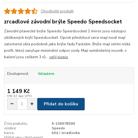
Ohodnotit produkt
zrcadlové závodní brýle Speedo Speedsocket
Závodní plavecké brýle Speedo Speedsocket 2 mirror jsou nástupci
oblíbených brýlí Speedsocket. Oproti předchozí verzi mají nově mají
zalomená skla podobně jako brýle řady Fastskin. Brýle mají velmi nízký
profil, který zaručuje minimální odpor vody. Mají vyměnitelný nosník, v
balení jsou celkem 3 rů...
celý popis
Dostupnost
Skladem
1 149 Kč
950 Kč
bez DPH
Přidat do košíku
Číslo produktu:
8-10897B586
výrobce:
Speedo
barva:
bílá / zrcadlovka
Hlídat cenu / dostupnost