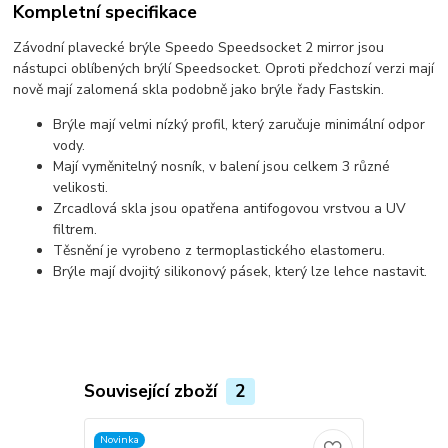
Kompletní specifikace
Závodní plavecké brýle Speedo Speedsocket 2 mirror jsou
nástupci oblíbených brýlí Speedsocket. Oproti předchozí verzi mají
nově mají zalomená skla podobně jako brýle řady Fastskin.
Brýle mají velmi nízký profil, který zaručuje minimální odpor
vody.
Mají vyměnitelný nosník, v balení jsou celkem 3 různé
velikosti.
Zrcadlová skla jsou opatřena antifogovou vrstvou a UV
filtrem.
Těsnění je vyrobeno z termoplastického elastomeru.
Brýle mají dvojitý silikonový pásek, který lze lehce nastavit.
Související zboží
2
Novinka
TOP produkt