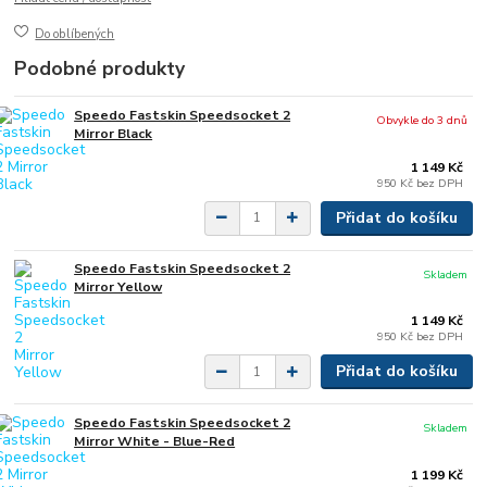
Do oblíbených
Podobné produkty
Speedo Fastskin Speedsocket 2
Obvykle do 3 dnů
Mirror Black
1 149 Kč
950 Kč
bez DPH
Přidat do košíku
Speedo Fastskin Speedsocket 2
Skladem
Mirror Yellow
1 149 Kč
950 Kč
bez DPH
Přidat do košíku
Speedo Fastskin Speedsocket 2
Skladem
Mirror White - Blue-Red
1 199 Kč