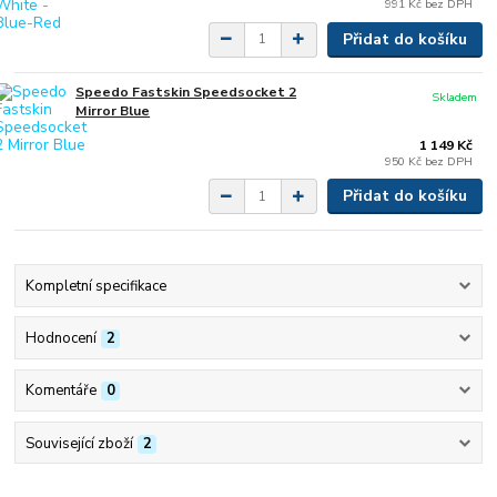
991 Kč
bez DPH
Přidat do košíku
Speedo Fastskin Speedsocket 2
Skladem
Mirror Blue
1 149 Kč
950 Kč
bez DPH
Přidat do košíku
Kompletní specifikace
Hodnocení
2
Komentáře
0
Související zboží
2