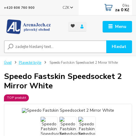
0
ks
CZK
+420 606 760 900
za
0 Kč
Menu
Hledat
Úvod
Plavecké brýle
Speedo Fastskin Speedsocket 2 Mirror White
Speedo Fastskin Speedsocket 2
Mirror White
TOP produkt