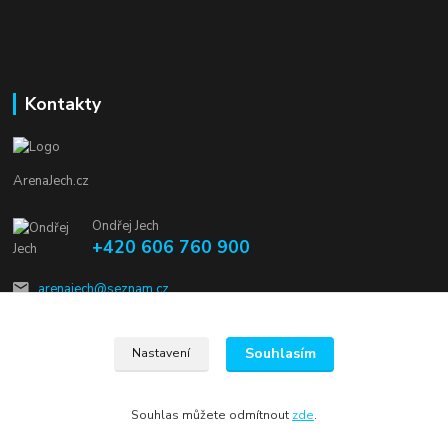
Kontakty
ArenaJech.cz
Ondřej Jech
+420 606 760 900
arenajech@seznam.cz
Souhlasím
Nastavení
Souhlas můžete odmítnout
zde
.
Vytvořeno na
Eshop-rychle.cz