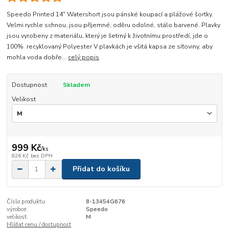
Speedo Printed 14" Watershort jsou pánské koupací a plážové šortky.
Velmi rychle schnou, jsou příjemné, oděru odolné, stálo barvené. Plavky
jsou vyrobeny z materiálu, který je šetrný k životnímu prostředí, jde o
100% recyklovaný Polyester V plavkách je všitá kapsa ze síťoviny, aby
mohla voda dobře...
celý popis
Dostupnost
Skladem
Velikost
999 Kč
/
ks
826 Kč
bez DPH
Přidat do košíku
Číslo produktu:
8-13454G676
výrobce:
Speedo
velikost:
M
Hlídat cenu / dostupnost