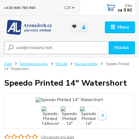
0
ks
CZK
+420 606 760 900
za
0 Kč
Menu
Hledat
Úvod
Tréninkové plavky
Pánské
Koupací šortky
Speedo Printed
14" Watershort
Speedo Printed 14" Watershort
Ohodnotit produkt