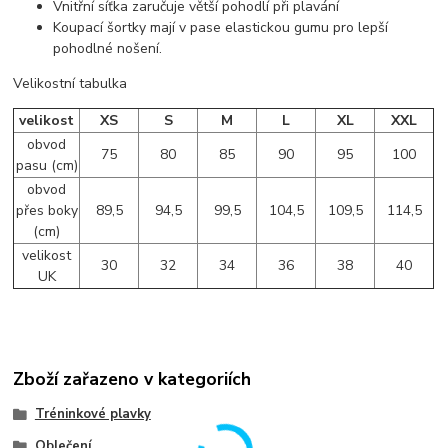
Vnitřní síťka zaručuje větší pohodlí při plavání
Koupací šortky mají v pase elastickou gumu pro lepší
pohodlné nošení.
Velikostní tabulka
velikost
XS
S
M
L
XL
XXL
obvod
75
80
85
90
95
100
pasu (cm)
obvod
přes boky
89,5
94,5
99,5
104,5
109,5
114,5
(cm)
velikost
30
32
34
36
38
40
UK
Zboží zařazeno v kategoriích
Tréninkové plavky
Oblečení