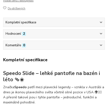
Hlídat cenu / dostupnost
Do oblíbených
Kompletní specifikace
Hodnocení
2
Komentáře
0
Kompletní specifikace
Speedo Slide – lehké pantofle na bazén i
léto 🩴☀️
Značka
Speedo
patří mezi plavecké legendy – vznikla v Austrálii a
dnes je ikonou plaveckého světa včetně silné pozice v USA 🌍🏊‍♀️
A přesně takové jsou i tyhle pantofle – jednoduché, funkční a
maximálně pohodlné.