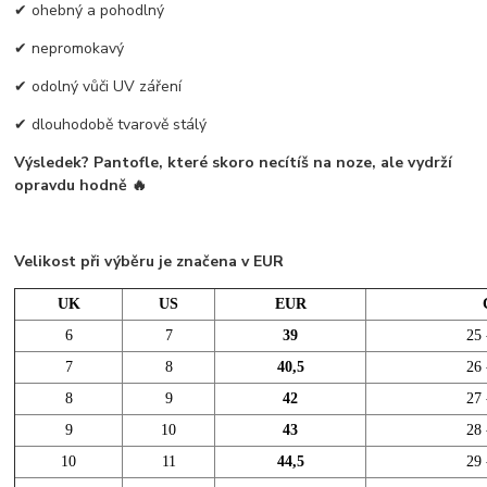
✔ ohebný a pohodlný
✔ nepromokavý
✔ odolný vůči UV záření
✔ dlouhodobě tvarově stálý
Výsledek? Pantofle, které skoro necítíš na noze, ale vydrží
opravdu hodně 🔥
Velikost při výběru je značena v EUR
UK
US
EUR
6
7
39
25 
7
8
40,5
26 
8
9
42
27 
9
10
43
28 
10
11
44,5
29 