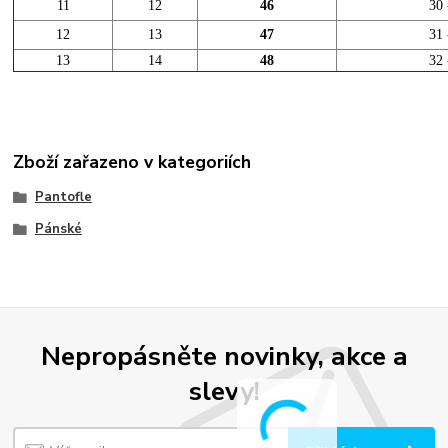
11
12
46
30 
12
13
47
31 
13
14
48
32 
Zboží zařazeno v kategoriích
Pantofle
Pánské
Nepropásněte novinky, akce a
slevy!