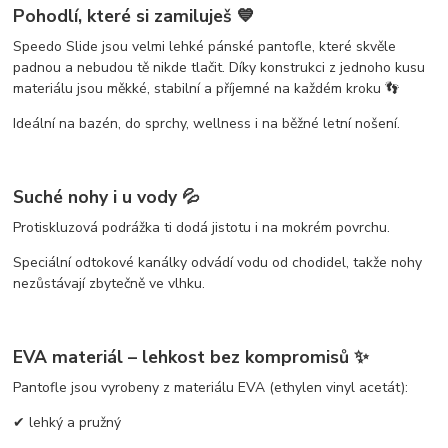
Pohodlí, které si zamiluješ 💙
Speedo Slide jsou
velmi lehké pánské pantofle
, které skvěle
padnou a nebudou tě nikde tlačit. Díky konstrukci z jednoho kusu
materiálu jsou měkké, stabilní a příjemné na každém kroku 👣
Ideální na bazén, do sprchy, wellness i na běžné letní nošení.
Suché nohy i u vody 💦
Protiskluzová podrážka ti dodá jistotu i na mokrém povrchu.
Speciální
odtokové kanálky
odvádí vodu od chodidel, takže nohy
nezůstávají zbytečně ve vlhku.
EVA materiál – lehkost bez kompromisů ✨
Pantofle jsou vyrobeny z materiálu
EVA (ethylen vinyl acetát)
:
✔ lehký a pružný