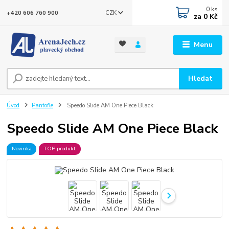
0
ks
CZK
+420 606 760 900
za
0 Kč
Menu
Hledat
Úvod
Pantofle
Speedo Slide AM One Piece Black
Speedo Slide AM One Piece Black
Novinka
TOP produkt