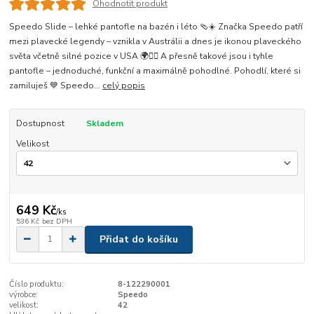
Ohodnotit produkt
Speedo Slide – lehké pantofle na bazén i léto 🩴☀️ Značka Speedo patří
mezi plavecké legendy – vznikla v Austrálii a dnes je ikonou plaveckého
světa včetně silné pozice v USA 🌍🏊‍♀️ A přesně takové jsou i tyhle
pantofle – jednoduché, funkční a maximálně pohodlné. Pohodlí, které si
zamiluješ 💙 Speedo...
celý popis
Dostupnost
Skladem
Velikost
649 Kč
/
ks
536 Kč
bez DPH
Přidat do košíku
Číslo produktu:
8-122290001
výrobce:
Speedo
velikost:
42