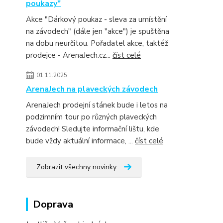
poukazy"
Akce "Dárkový poukaz - sleva za umístění
na závodech" (dále jen "akce") je spuštěna
na dobu neurčitou. Pořadatel akce, taktéž
prodejce - ArenaJech.cz...
číst celé
01.11.2025
ArenaJech na plaveckých závodech
ArenaJech prodejní stánek bude i letos na
podzimním tour po různých plaveckých
závodech! Sledujte informační lištu, kde
bude vždy aktuální informace, ...
číst celé
Zobrazit všechny novinky
Doprava