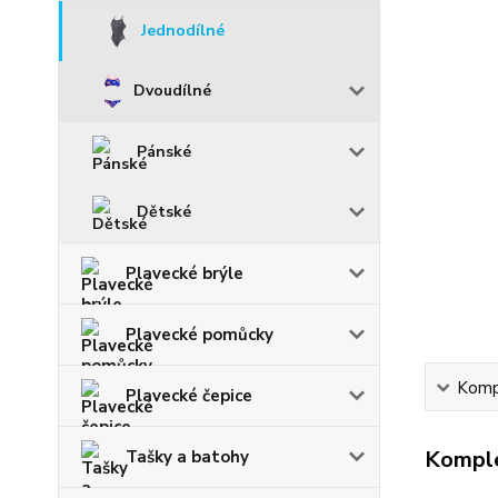
Jednodílné
Dvoudílné
Pánské
Dětské
Plavecké brýle
Plavecké pomůcky
Kompl
Plavecké čepice
Komple
Tašky a batohy