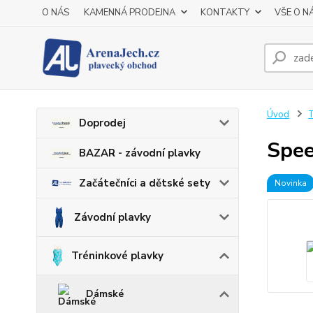
O NÁS
KAMENNÁ PRODEJNA
KONTAKTY
VŠE O N
Úvod
T
Doprodej
Spee
BAZAR - závodní plavky
Začátečníci a dětské sety
Novinka
Závodní plavky
Tréninkové plavky
Dámské