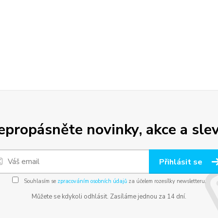
epropásněte novinky, akce a slev
Přihlásit se
Souhlasím se
zpracováním osobních údajů
za účelem rozesílky newsletteru.
Můžete se kdykoli odhlásit. Zasíláme jednou za 14 dní.