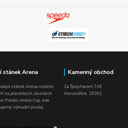
í stánek Arena
Kamenný obchod
odejní stánek Arena můžete
Za Špejcharem 749
vit na plaveckých závodech
Horoměřice, 25262
o Poháru Arena Cup, kde
ujeme výhradní prodej