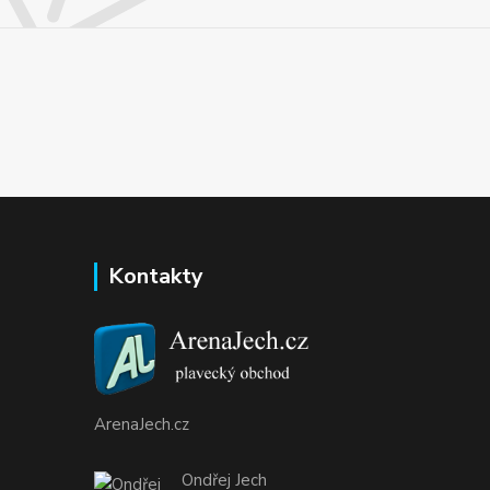
Kontakty
ArenaJech.cz
Ondřej Jech