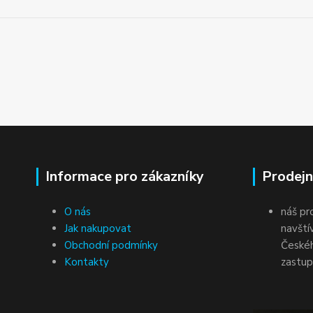
Informace pro zákazníky
Prodejn
O nás
náš pr
Jak nakupovat
navští
Obchodní podmínky
Českéh
Kontakty
zastup