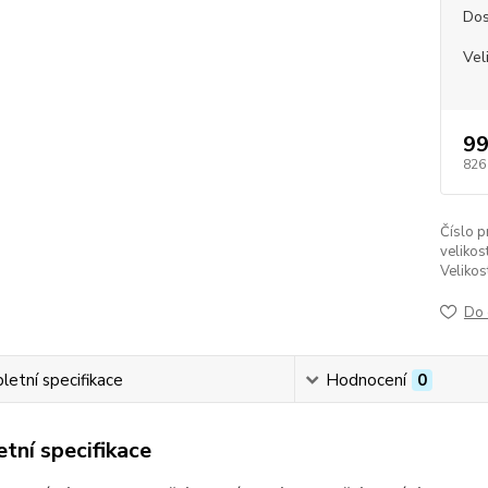
Dos
Vel
99
826
Číslo p
velikost
Velikos
Do 
etní specifikace
Hodnocení
0
tní specifikace