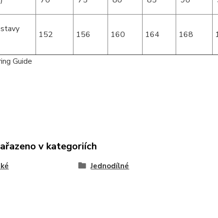
)
70
75
80
85
90
stavy
152
156
160
164
168
m)
zařazeno v kategoriích
ké
Jednodílné