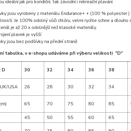
u ideální jak pro kondiční, tak závodní i rekreační plavání.
vky jsou vyrobeny z materiálu Endurance+ + (100 % polyester ) p
lností. Je 100% odolný vůči chlóru, velmi rychle schne a dlouho si
eriál je až 20 x odolnější než klasické materiály.
rojení plavek je vyšší
vky jsou bez podšívky na přední straně
ní tabulka, v e-shopu udáváme při výberu velikosti "D"
t D
30
32
34
36
38
t UK/USA
26
28
30
32
34
(cm)
65
70
75
80
85
45
50
55
60
65