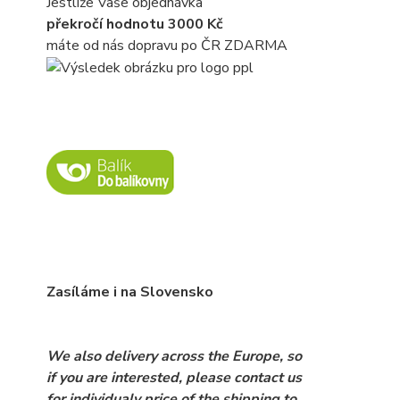
Jestliže Vaše objednávka
překročí hodnotu 3000 Kč
máte od nás dopravu po ČR ZDARMA
Zasíláme i na Slovensko
We also delivery across the Europe, so
if you are interested, please contact us
for individualy price of the shipping to