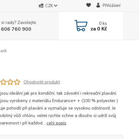
Přihlášení
CZK
 si rady? Zavolejte.
0
ks
za
0 Kč
 606 760 900
lack
Ohodnotit produkt
jsou ideální jak pro kondiční, tak závodní i rekreační plavání.
 jsou vyrobeny z materiálu Endurance+ + (100 % polyester )
uje pohodlí při plavání a vyznačuje se vysokou odolností. Je
dolný vůči chlóru, velmi rychle schne a dlouho si udrží svůj
barevnost i při každod...
celý popis