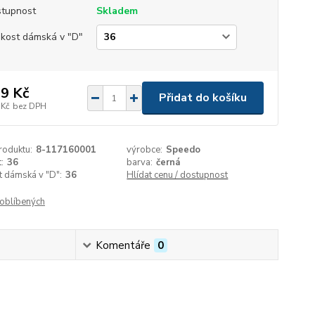
tupnost
Skladem
ikost dámská v "D"
9 Kč
Přidat do košíku
 Kč
bez DPH
roduktu:
8-117160001
výrobce:
Speedo
:
36
barva:
černá
t dámská v "D":
36
Hlídat cenu / dostupnost
oblíbených
Komentáře
0