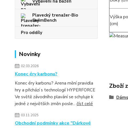
Boky (cm
Vybavení na bazén
Plavecký trenažer-Bio
Výška po
SwimBench
(c
Pro oddíly
Novinky
02.03.2026
Konec éry karbonu?
Konec éry karbonu? Arena mění pravidla
Zboží 
hry a přichází s technologií HYPERFORCE
Ve světě závodního plavání se schyluje k
Dáms
jedné z největších změn posle...
číst celé
03.11.2025
Obchodní podmínky akce "Dárkové