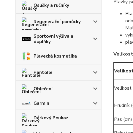
Plavky jso
Osušky a ručníky
Pla
odo
Regenerační pomůcky
Mat
vyk
Sportovní výživa a
doplňky
pla
Velikost
Plavecká kosmetika
Velikos
Pantofle
Velikos
Oblečení
Garmin
Hrudník 
Dárkový Poukaz
Pas (cm)