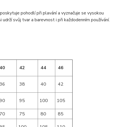
oskytuje pohodlí při plavání a vyznačuje se vysokou
 udrží svůj tvar a barevnost i při každodenním používání.
40
42
44
46
36
38
40
42
90
95
100
105
70
75
80
85