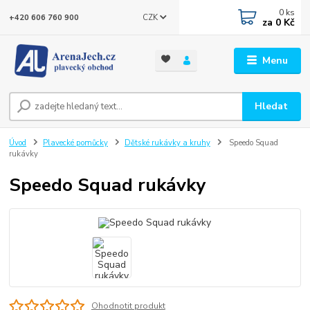
0
ks
CZK
+420 606 760 900
za
0 Kč
Menu
Hledat
Úvod
Plavecké pomůcky
Dětské rukávky a kruhy
Speedo Squad
rukávky
Speedo Squad rukávky
Ohodnotit produkt