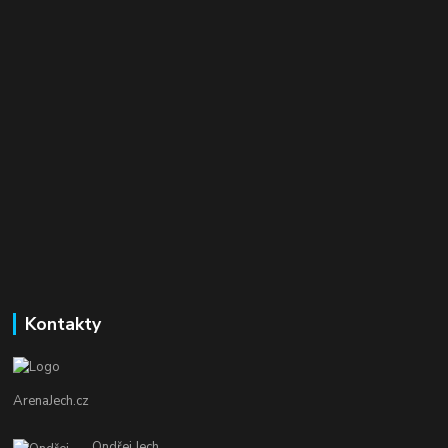
Kontakty
ArenaJech.cz
Ondřej Jech