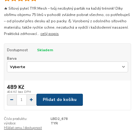
🔥 Síťový pytel TYR Mesh – tvůj nezbytný parťák na každý trénink! Díky
obřímu objemu 75 litrů v pohodě zvládne pobrat všechno, co potřebuješ
– od ploutví přes desku až po packy. 💪 Vyrobený z odolného síťového
materiálu, takže rychle schne, nezatuchá a vydrží i každodenní nasazení.
Praktická zdrhovací...
celý popis
Dostupnost
Skladem
Barva
489 Kč
404 Kč
bez DPH
Přidat do košíku
Číslo produktu:
LBD2_678
výrobce:
TYR
Hlídat cenu / dostupnost