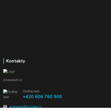
Kontakty
ArenaJech.cz
Ondřej Jech
+420 606 760 900
arenajech@seznam.cz