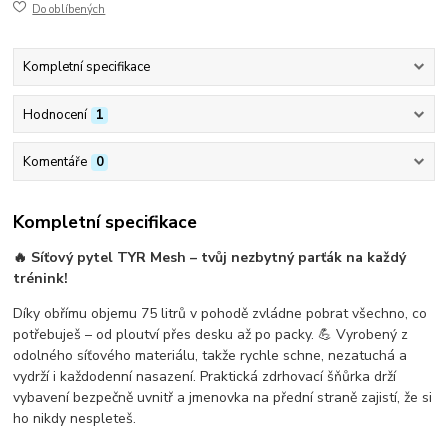
Do oblíbených
Kompletní specifikace
Hodnocení
1
Komentáře
0
Kompletní specifikace
🔥
Síťový pytel TYR Mesh
– tvůj nezbytný parťák na každý
trénink!
Díky obřímu objemu
75 litrů
v pohodě zvládne pobrat všechno, co
potřebuješ – od ploutví přes desku až po packy. 💪 Vyrobený z
odolného síťového materiálu
, takže rychle schne, nezatuchá a
vydrží i každodenní nasazení. Praktická zdrhovací šňůrka drží
vybavení bezpečně uvnitř a jmenovka na přední straně zajistí, že si
ho nikdy nespleteš.