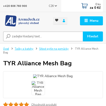
0
ks
CZK
+420 606 760 900
za
0 Kč
Menu
Hledat
Úvod
Tašky a batohy
Síťové pytle na pomůcky
TYR Alliance Mesh
Bag
TYR Alliance Mesh Bag
Ohodnotit produkt