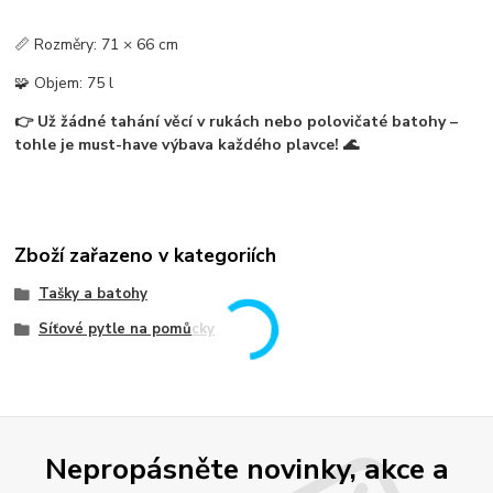
📏 Rozměry: 71 × 66 cm
🧩 Objem: 75 l
👉 Už žádné tahání věcí v rukách nebo polovičaté batohy –
tohle je
must-have výbava každého plavce
! 🌊
Zboží zařazeno v kategoriích
Tašky a batohy
Síťové pytle na pomůcky
Nepropásněte novinky, akce a