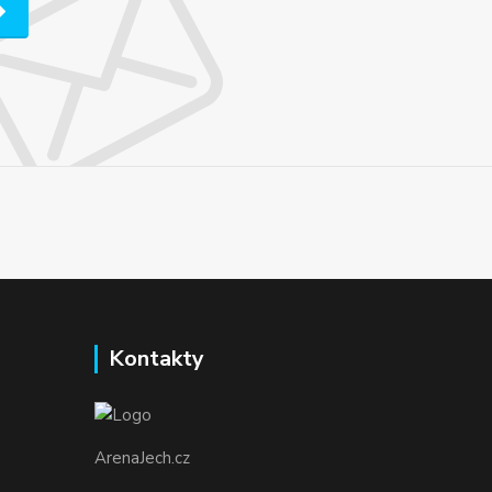
Kontakty
ArenaJech.cz