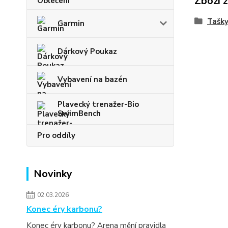
Zboží 
Tašky
Garmin
Dárkový Poukaz
Vybavení na bazén
Plavecký trenažer-Bio
SwimBench
Pro oddíly
Novinky
02.03.2026
Konec éry karbonu?
Konec éry karbonu? Arena mění pravidla