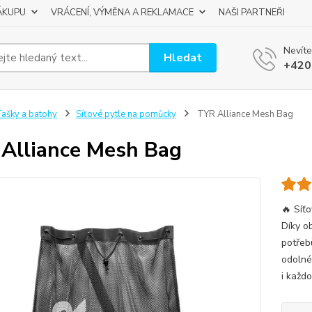
ÁKUPU
VRÁCENÍ, VÝMĚNA A REKLAMACE
NAŠI PARTNEŘI
Nevíte
Hledat
+420
ašky a batohy
Síťové pytle na pomůcky
TYR Alliance Mesh Bag
Alliance Mesh Bag
🔥 Síť
Díky o
potřeb
odolné
i každo