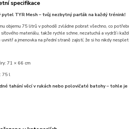
tní specifikace
ý pytel TYR Mesh
– tvůj nezbytný parťák na každý trénink!
ímu objemu
75 litrů
v pohodě zvládne pobrat všechno, co potřebuj
 síťového materiálu
, takže rychle schne, nezatuchá a vydrží i kaž
uvnitř a jmenovka na přední straně zajistí, že si ho nikdy nesplet
ry: 71 × 66 cm
 75 l
dné tahání věcí v rukách nebo polovičaté batohy – tohle je