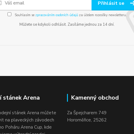
Přihlásit se
Souhlasím se
zpracováním osobních údajů
za účelem rozesílky newsletteru.
Můžete se kdykoli odhlásit. Zasíláme jednou za 14 dní.
í stánek Arena
Kamenný obchod
odejní stánek Arena můžete
Za Špejcharem 749
vit na plaveckých závodech
Horoměřice, 25262
o Poháru Arena Cup, kde