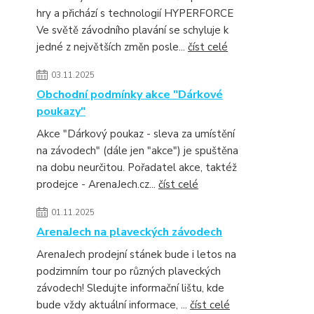
hry a přichází s technologií HYPERFORCE
Ve světě závodního plavání se schyluje k
jedné z největších změn posle...
číst celé
03.11.2025
Obchodní podmínky akce "Dárkové
poukazy"
Akce "Dárkový poukaz - sleva za umístění
na závodech" (dále jen "akce") je spuštěna
na dobu neurčitou. Pořadatel akce, taktéž
prodejce - ArenaJech.cz...
číst celé
01.11.2025
ArenaJech na plaveckých závodech
ArenaJech prodejní stánek bude i letos na
podzimním tour po různých plaveckých
závodech! Sledujte informační lištu, kde
bude vždy aktuální informace, ...
číst celé