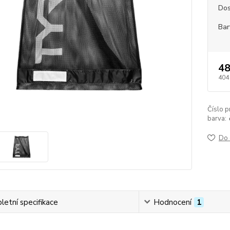
Dos
Bar
48
404
Číslo p
barva:
Do 
etní specifikace
Hodnocení
1