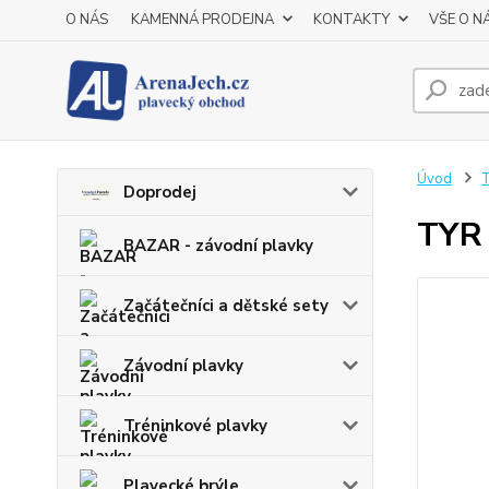
O NÁS
KAMENNÁ PRODEJNA
KONTAKTY
VŠE O N
Úvod
T
Doprodej
TYR 
BAZAR - závodní plavky
Začátečníci a dětské sety
Závodní plavky
Tréninkové plavky
Plavecké brýle