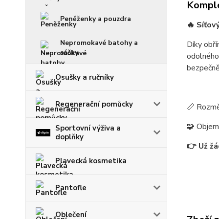
Komple
Peněženky a pouzdra
🔥
Síťov
Nepromokavé batohy a
Díky obř
sáčky
odolného
bezpečně 
Osušky a ručníky
Regenerační pomůcky
📏 Rozmě
🧩 Objem:
Sportovní výživa a
doplňky
👉 Už žá
Plavecká kosmetika
Pantofle
Oblečení