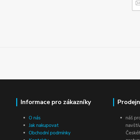
Informace pro zákazníky
Prodejn
O nás
náš pr
Jak nakupovat
navští
Obchodní podmínky
Českéh