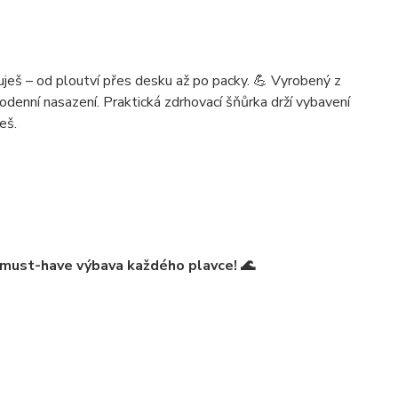
eš – od ploutví přes desku až po packy. 💪 Vyrobený z
dodenní nasazení. Praktická zdrhovací šňůrka drží vybavení
eš.
must-have výbava každého plavce
! 🌊