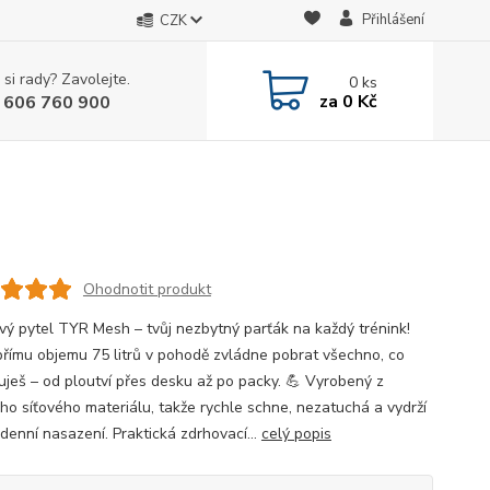
Přihlášení
CZK
 si rady? Zavolejte.
0
ks
za
0 Kč
 606 760 900
Ohodnotit produkt
ový pytel TYR Mesh – tvůj nezbytný parťák na každý trénink!
břímu objemu 75 litrů v pohodě zvládne pobrat všechno, co
uješ – od ploutví přes desku až po packy. 💪 Vyrobený z
ho síťového materiálu, takže rychle schne, nezatuchá a vydrží
denní nasazení. Praktická zdrhovací...
celý popis