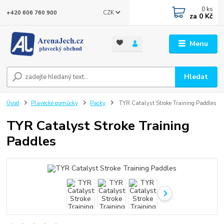
0
ks
CZK
+420 606 760 900
za
0 Kč
Menu
Hledat
Úvod
Plavecké pomůcky
Packy
TYR Catalyst Stroke Training Paddles
TYR Catalyst Stroke Training
Paddles