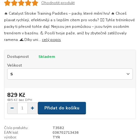
Ohodnotit produkt
🔥 Catalyst Stroke Training Paddles – packy, které mění hru! 🔥 Chceš
plavat rychleji, efektivněji a s lepším citem pro vodu? 🏊‍♀️ Tyhle tréninkové
packy ti přesně tohle dají. Nejsou jen pomůckou – jsou tvým osobním
trenérem v bazénu. 💪 Posílí tvoje paže, aniž by zbytečně zatěžovaly
ramena. 🌊 Díky uni...
celý popis
Dostupnost
Skladem
Velikost
829 Kč
685 Kč
bez DPH
Přidat do košíku
Číslo produktu:
T3582
EAN kód:
036702713436
výrobce:
TYR