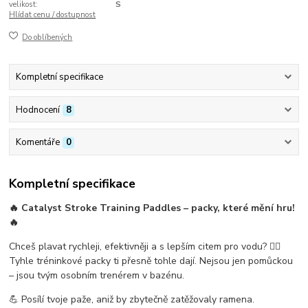
velikost:
S
Hlídat cenu / dostupnost
Do oblíbených
Kompletní specifikace
Hodnocení
8
Komentáře
0
Kompletní specifikace
🔥
Catalyst Stroke Training Paddles
– packy, které mění hru!
🔥
Chceš plavat rychleji, efektivněji a s lepším citem pro vodu? 🏊‍♀️
Tyhle tréninkové packy ti přesně tohle dají. Nejsou jen pomůckou
– jsou tvým osobním trenérem v bazénu.
💪 Posílí tvoje paže, aniž by zbytečně zatěžovaly ramena.