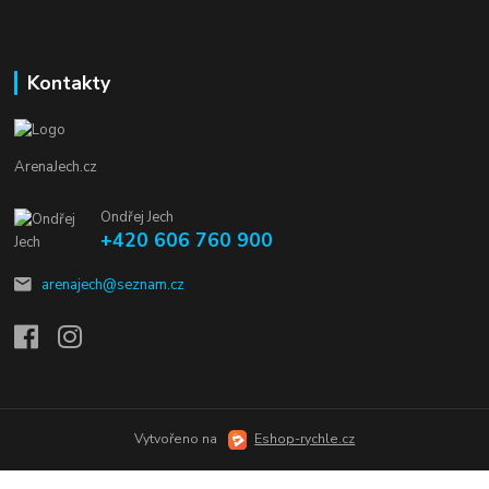
Kontakty
ArenaJech.cz
Ondřej Jech
+420 606 760 900
arenajech@seznam.cz
Vytvořeno na
Eshop-rychle.cz