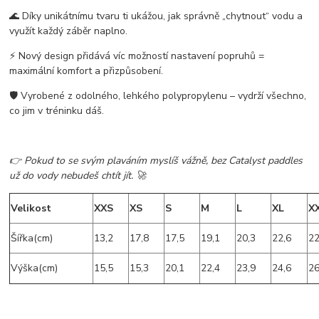
🌊 Díky unikátnímu tvaru ti ukážou, jak správně „chytnout“ vodu a
využít každý záběr naplno.
⚡ Nový design přidává víc možností nastavení popruhů =
maximální komfort a přizpůsobení.
🛡 Vyrobené z odolného, lehkého polypropylenu – vydrží všechno,
co jim v tréninku dáš.
👉 Pokud to se svým plaváním myslíš vážně, bez Catalyst paddles
už do vody nebudeš chtít jít. 🚀
Velikost
XXS
XS
S
M
L
XL
X
Šířka(cm)
13,2
17,8
17,5
19,1
20,3
22,6
22
Výška(cm)
15,5
15,3
20,1
22,4
23,9
24,6
26