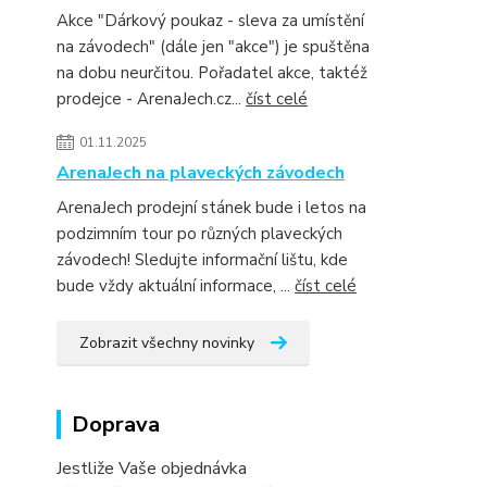
Akce "Dárkový poukaz - sleva za umístění
na závodech" (dále jen "akce") je spuštěna
na dobu neurčitou. Pořadatel akce, taktéž
prodejce - ArenaJech.cz...
číst celé
01.11.2025
ArenaJech na plaveckých závodech
ArenaJech prodejní stánek bude i letos na
podzimním tour po různých plaveckých
závodech! Sledujte informační lištu, kde
bude vždy aktuální informace, ...
číst celé
Zobrazit všechny novinky
Doprava
Jestliže Vaše objednávka