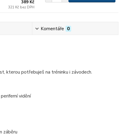
389 Kč
321 Kč
bez DPH
Komentáře
0
st, kterou potřebuješ na tréninku i závodech.
eriferní vidění
ém záběru