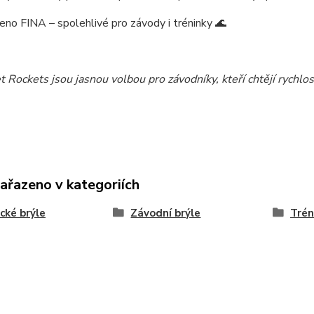
leno FINA
– spolehlivé pro závody i tréninky 🌊
 Rockets jsou jasnou volbou pro závodníky, kteří chtějí
rychlos
zařazeno v kategoriích
cké brýle
Závodní brýle
Trén