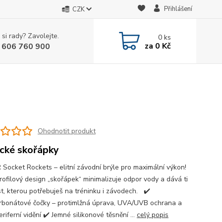
Přihlášení
CZK
 si rady? Zavolejte.
0
ks
za
0 Kč
 606 760 900
Ohodnotit produkt
ické skořápky
 Socket Rockets – elitní závodní brýle pro maximální výkon!
rofilový design „skořápek“ minimalizuje odpor vody a dává ti
st, kterou potřebuješ na tréninku i závodech. ✔️
rbonátové čočky – protimlžná úprava, UVA/UVB ochrana a
riferní vidění ✔️ Jemné silikonové těsnění ...
celý popis