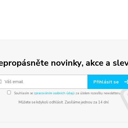
epropásněte novinky, akce a slev
Přihlásit se
Souhlasím se
zpracováním osobních údajů
za účelem rozesílky newsletteru.
Můžete se kdykoli odhlásit. Zasíláme jednou za 14 dní.