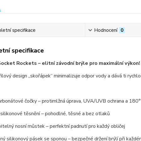
etní specifikace
Hodnocení
0
tní specifikace
ocket Rockets – elitní závodní brýle pro maximální výkon!
ilový design „skořápek“ minimalizuje odpor vody a dává ti rychlo
rbonátové čočky
– protimlžná úprava, UVA/UVB ochrana a 180° p
silikonové těsnění
– pohodlné, těsné a bez otlaků
itelný nosní můstek
– perfektní padnutí pro každý obličej
ný silikonový pásek se sponou
– bezpečné držení brýlí při každ