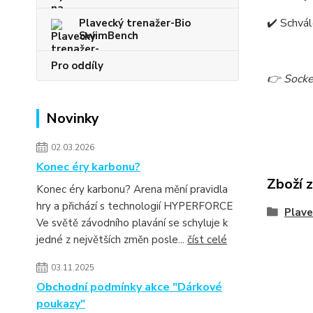
✔️
Schvá
Plavecký trenažer-Bio
SwimBench
Pro oddíly
👉 Socket
Novinky
02.03.2026
Konec éry karbonu?
Zboží 
Konec éry karbonu? Arena mění pravidla
hry a přichází s technologií HYPERFORCE
Plave
Ve světě závodního plavání se schyluje k
jedné z největších změn posle...
číst celé
03.11.2025
Obchodní podmínky akce "Dárkové
poukazy"