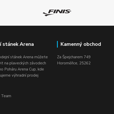
í stánek Arena
Kamenný obchod
odejní stánek Arena můžete
Za Špejcharem 749
vit na plaveckých závodech
Horoměřice, 25262
o Poháru Arena Cup, kde
ujeme výhradní prodej