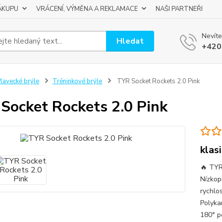
ÁKUPU
VRÁCENÍ, VÝMĚNA A REKLAMACE
NAŠI PARTNEŘI
Nevíte
Hledat
+420
lavecké brýle
Tréninkové brýle
TYR Socket Rockets 2.0 Pink
Socket Rockets 2.0 Pink
klas
🔥 TYR
Nízkop
rychlo
Polyka
180° pe