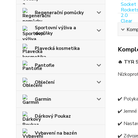
Regenerační pomůcky
Sportovní výživa a
Kompl
doplňky
Plavecká kosmetika
Komple
🔥
TYR S
Pantofle
Nízkoprof
Oblečení
✔️
Polyka
Garmin
✔️
Jemné 
Dárkový Poukaz
✔️
Nastav
Vybavení na bazén
✔️
Zdvoje