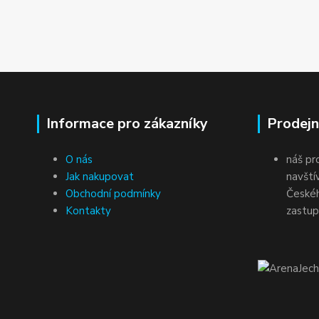
Informace pro zákazníky
Prodejn
O nás
náš pr
Jak nakupovat
navští
Obchodní podmínky
Českéh
Kontakty
zastup