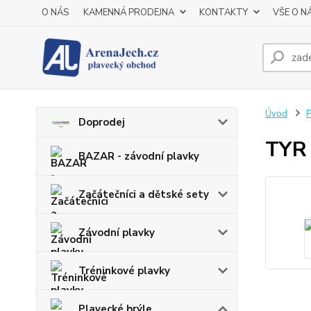
O NÁS
KAMENNÁ PRODEJNA
KONTAKTY
VŠE O N
Úvod
P
Doprodej
TYR 
BAZAR - závodní plavky
Začátečníci a dětské sety
Závodní plavky
Tréninkové plavky
Plavecké brýle