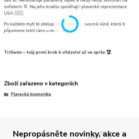
děti 👶. Neobsahuje parabeny, lepek a nikdy nebyl testován na
zvířatech 🐰. Na jeho kvalitu spoléhají i plavecké reprezentace
USA 🇺🇸.
Po každém mytí tě obklopí dlouhotrvající ovocná vůně, která ti
připomene letní ráno u moře ☀️🌊.
TriSwim – tvůj první krok k vítězství už ve sprše 🏆.
Zboží zařazeno v kategoriích
Plavecká kosmetika
Nepropásněte novinky, akce a