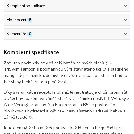
Kompletní specifikace
Hodnocení
8
Komentáře
0
Kompletní specifikace
Zažij ten pocit, kdy smyješ celý bazén ze svých vlasů 💦✨.
TriSwim šampon s podmanivou vůní šťavnatého liči 🍈 a sladkého
manga 🥭 promění každé mytí v osvěžující rituál, po kterém budou
tvé vlasy lehké, čisté a plné života.
Díky své unikátní receptuře okamžitě neutralizuje chlór, bróm, sůl
a všechny „bazénové vůně“, které si z tréninku nosíš 🏊‍♀️. Výtažky z
Aloe Vera 🌿, vitaminy A a E a provitamin B5 se postarají o
hloubkovou hydrataci a výživu – vlasy zůstanou zdravé, hebké a
zářivě lesklé ✨.
Je tak jemný, že ho můžeš používat každý den, a bezpečný i pro