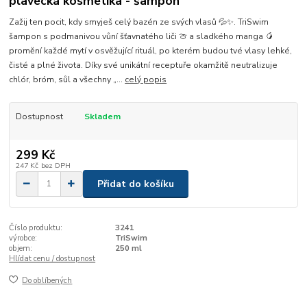
plavecká kosmetika - šampon
Zažij ten pocit, kdy smyješ celý bazén ze svých vlasů 💦✨. TriSwim
šampon s podmanivou vůní šťavnatého liči 🍈 a sladkého manga 🥭
promění každé mytí v osvěžující rituál, po kterém budou tvé vlasy lehké,
čisté a plné života. Díky své unikátní receptuře okamžitě neutralizuje
chlór, bróm, sůl a všechny „...
celý popis
Dostupnost
Skladem
299 Kč
247 Kč
bez DPH
Přidat do košíku
Číslo produktu:
3241
výrobce:
TriSwim
objem:
250 ml
Hlídat cenu / dostupnost
Do oblíbených