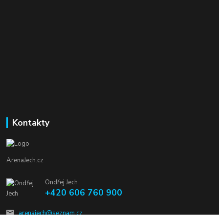
Kontakty
ArenaJech.cz
Ondřej Jech
+420 606 760 900
arenajech@seznam.cz