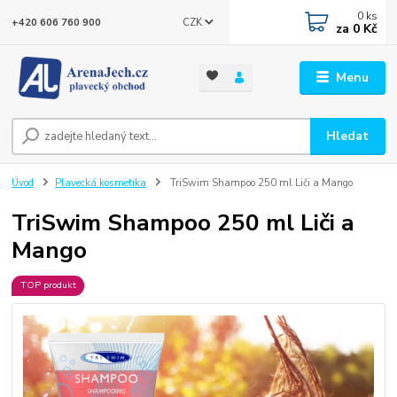
0
ks
CZK
+420 606 760 900
za
0 Kč
Menu
Hledat
Úvod
Plavecká kosmetika
TriSwim Shampoo 250 ml Liči a Mango
TriSwim Shampoo 250 ml Liči a
Mango
TOP produkt