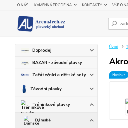
O NÁS
KAMENNÁ PRODEJNA
KONTAKTY
VŠE O N
Úvod
T
Doprodej
Akro
BAZAR - závodní plavky
Začátečníci a dětské sety
Novinka
Závodní plavky
Tréninkové plavky
Dámské