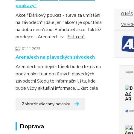
poukazy"
O NÁS
Akce "Dárkový poukaz - sleva za umístění
na závodech" (dále jen "akce") je spuštěna
VRÁCE
na dobu neurčitou. Pořadatel akce, taktéž
prodejce - ArenaJech.cz...
číst celé
01.11.2025
ArenaJech na plaveckých závodech
ArenaJech prodejní stánek bude i letos na
podzimním tour po různých plaveckých
závodech! Sledujte informační lištu, kde
bude vždy aktuální informace, ...
číst celé
Zobrazit všechny novinky
Doprava