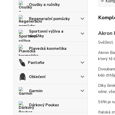
Kompl
Osušky a ručníky
Komple
Regenerační pomůcky
Sportovní výživa a
Akron 
doplňky
Svěžest, 
Plavecká kosmetika
Akron Ba
který tě 
Pantofle
Dvoubare
kdo chtěj
Oblečení
Díky
šir
Garmin
série, vš
Střih je 
Dárkový Poukaz
Italská z