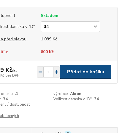
tupnost
Skladem
ikost dámská v "D"
a před slevou
1 099 Kč
tříte
600 Kč
9 Kč
/
ks
Přidat do košíku
 Kč
bez DPH
roduktu:
.1
výrobce:
Akron
:
34
Velikost dámská v "D":
34
cenu / dostupnost
oblíbených