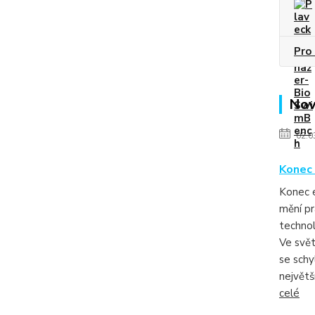
Pro 
Nov
02.0
Konec 
Konec 
mění pr
techno
Ve svět
se schy
největš
celé