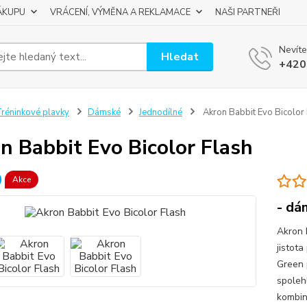
ÁKUPU
VRÁCENÍ, VÝMĚNA A REKLAMACE
NAŠI PARTNEŘI
Nevíte
Hledat
+420
réninkové plavky
Dámské
Jednodílné
Akron Babbit Evo Bicolor 
n Babbit Evo Bicolor Flash
Akce
- dá
Akron 
jistot
Green 
spoleh
kombin