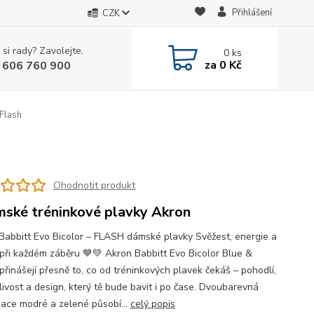
Přihlášení
CZK
 si rady? Zavolejte.
0
ks
za
0 Kč
 606 760 900
Flash
Ohodnotit produkt
mské tréninkové plavky Akron
Babbitt Evo Bicolor – FLASH dámské plavky Svěžest, energie a
a při každém záběru 💙💚 Akron Babbitt Evo Bicolor Blue &
přinášejí přesně to, co od tréninkových plavek čekáš – pohodlí,
livost a design, který tě bude bavit i po čase. Dvoubarevná
ace modré a zelené působí...
celý popis