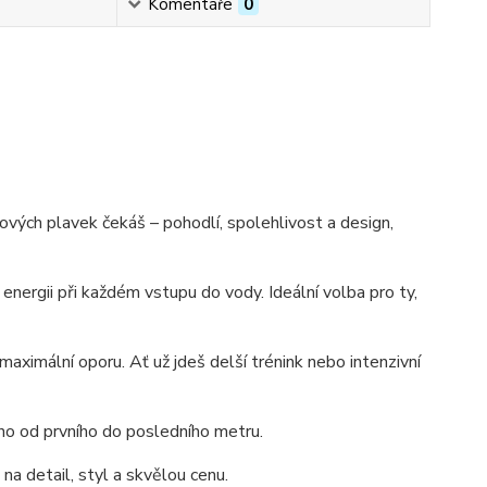
Komentáře
0
kových plavek čekáš – pohodlí, spolehlivost a design,
nergii při každém vstupu do vody. Ideální volba pro ty,
maximální oporu. Ať už jdeš delší trénink nebo intenzivní
plno od prvního do posledního metru.
na detail, styl a skvělou cenu
.