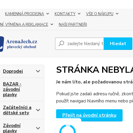
KAMENNÁ PRODEJNA
KONTAKTY
VŠE O NÁKUPU
NÍ, VÝMĚNA A REKLAMACE
NAŠI PARTNEŘI
Hledat
STRÁNKA NEBYL
Doprodej
Je nám líto, ale požadovanou strá
BAZAR -
závodní
Pokud jste zadali adresu ručně, zkont
plavky
použít navigaci hlavního menu nebo př
Začátečníci a
dětské sety
Přejít na úvodní stránku
Závodní
plavky