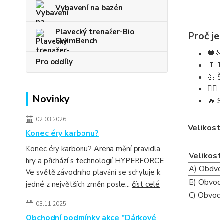
Vybavení na bazén
Plavecký trenažer-Bio
Proč je
SwimBench
💙
Pro oddíly
🇮
💪
🏊‍♀
Novinky
🔥 
02.03.2026
Velikost
Konec éry karbonu?
Konec éry karbonu? Arena mění pravidla
Velikost
hry a přichází s technologií HYPERFORCE
A) Obdvo
Ve světě závodního plavání se schyluje k
B) Obvod
jedné z největších změn posle...
číst celé
C) Obvod
03.11.2025
Obchodní podmínky akce "Dárkové