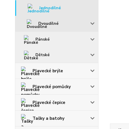
Jednodílné
Dvoudílné
Pánské
Dětské
Plavecké brýle
Plavecké pomůcky
Plavecké čepice
Tašky a batohy