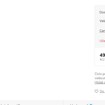
Dos
Vel
Cen
Uše
49
412
Číslo p
velikost
Hlídat 
Do 