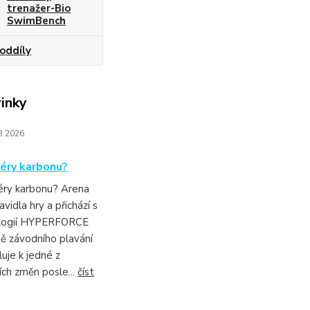
trenažer-Bio
SwimBench
oddíly
inky
3.2026
éry karbonu?
éry karbonu? Arena
avidla hry a přichází s
logií HYPERFORCE
ě závodního plavání
luje k jedné z
ích změn posle...
číst