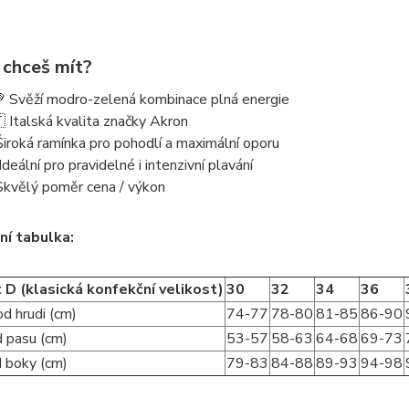
 chceš mít?
💚
Svěží modro-zelená kombinace
plná energie
 Italská kvalita značky Akron
Široká ramínka
pro pohodlí a maximální oporu
️ Ideální pro
pravidelné i intenzivní plavání
Skvělý poměr
cena / výkon
ní tabulka:
 D (klasická konfekční velikost)
30
32
34
36
d hrudi (cm)
74-77
78-80
81-85
86-90
 pasu (cm)
53-57
58-63
64-68
69-73
 boky (cm)
79-83
84-88
89-93
94-98