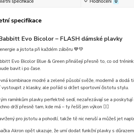
etní specifikace
Hodnocení
0
tní specifikace
Babbitt Evo Bicolor – FLASH dámské plavky
energie a jistota při každém záběru 💙💚
bbitt Evo Bicolor Blue & Green
přinášejí přesně to, co od trénin
bude bavit i po čase.
vná kombinace modré a zelené
působí svěže, moderně a dodá ti e
í vystoupit z klasiky, ale pořád si držet sportovní čistotu stylu.
okým ramínkům
plavky perfektně sedí, nezařezávají se a poskytují 
echno drží přesně tam, kde má – ty řešíš jen výkon 🏊‍♀️
navržený pro jistotu a pohodlí, takže tě nic neruší a můžeš jet na
načka Akron opět ukazuje, že umí dodat
funkční plavky s důrazem 