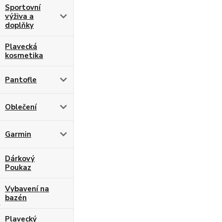
Sportovní
výživa a
doplňky
Plavecká
kosmetika
Pantofle
Oblečení
Garmin
Dárkový
Poukaz
Vybavení na
bazén
Plavecký