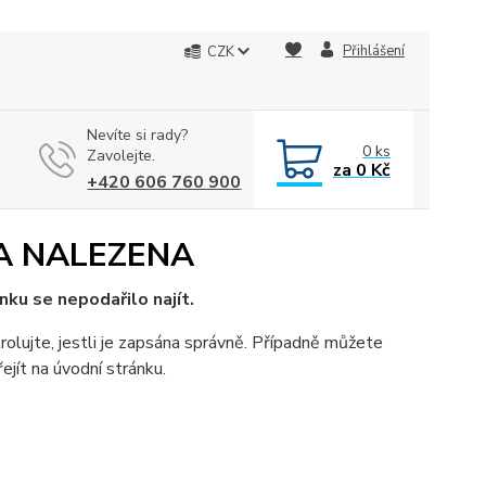
Přihlášení
CZK
Nevíte si rady?
0
ks
Zavolejte.
za
0 Kč
+420 606 760 900
A NALEZENA
nku se nepodařilo najít.
rolujte, jestli je zapsána správně. Případně můžete
ejít na úvodní stránku.