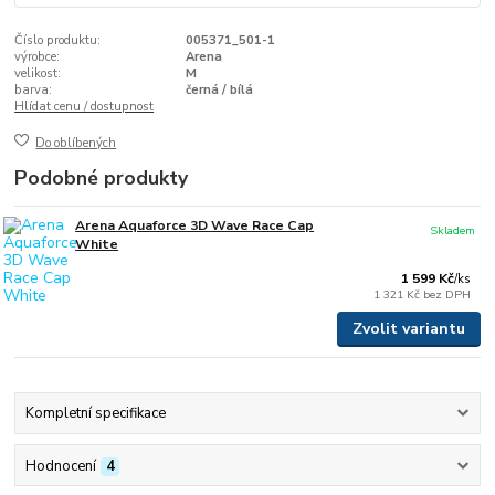
Číslo produktu:
005371_501-1
výrobce:
Arena
velikost:
M
barva:
černá / bílá
Hlídat cenu / dostupnost
Do oblíbených
Podobné produkty
Arena Aquaforce 3D Wave Race Cap
Skladem
White
1 599 Kč
/
ks
1 321 Kč
bez DPH
Zvolit variantu
Kompletní specifikace
Hodnocení
4