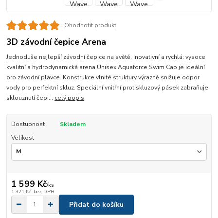
Ohodnotit produkt
3D závodní čepice Arena
Jednoduše nejlepší závodní čepice na světě. Inovativní a rychlá: vysoce
kvalitní a hydrodynamická arena Unisex Aquaforce Swim Cap je ideální
pro závodní plavce. Konstrukce vlnité struktury výrazně snižuje odpor
vody pro perfektní skluz. Speciální vnitřní protiskluzový pásek zabraňuje
sklouznutí čepi...
celý popis
Dostupnost
Skladem
Velikost
1 599 Kč
/
ks
1 321 Kč
bez DPH
Přidat do košíku