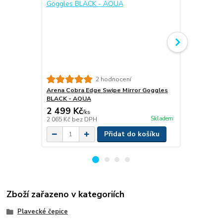
Trigger Poi
2 hodnocení
Arena Cobra Edge Swipe Mirror Goggles
BLACK - AQUA
2 499 Kč
999 Kč
/
ks
Skladem
2 065 Kč
bez DPH
826 Kč
bez 
Přidat do košíku
Zboží zařazeno v kategoriích
Plavecké čepice