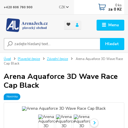
0
ks
CZK
+420 606 760 900
za
0 Kč
Menu
Hledat
Úvod
Plavecké čepice
Závodní čepice
Arena Aquaforce 3D Wave Race
Cap Black
Arena Aquaforce 3D Wave Race
Cap Black
Novinka