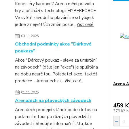
Konec éry karbonu? Arena mění pravidla
hry a přichází s technologií HYPERFORCE
Ve světě závodního plavání se schyluje k
jedné z největších změn posle...
číst celé
03.11.2025
Obchodní podmínky akce "Dárkové
poukazy"
Akce "Dárkový poukaz - sleva za umístění
na závodech" (dále jen "akce") je spuštěna
na dobu neurčitou. Pořadatel akce, taktéž
prodejce - ArenaJech.cz...
číst celé
Arena A
01.11.2025
ArenaJech na plaveckých závodech
459 K
ArenaJech prodejní stánek bude i letos na
379 Kč
b
podzimním tour po různých plaveckých
závodech! Sledujte informační lištu, kde