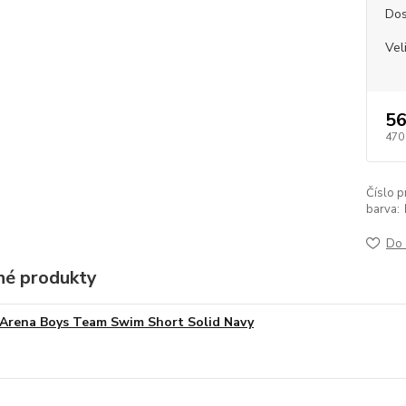
Dos
Vel
56
470
Číslo p
barva:
Do 
é produkty
Arena Boys Team Swim Short Solid Navy