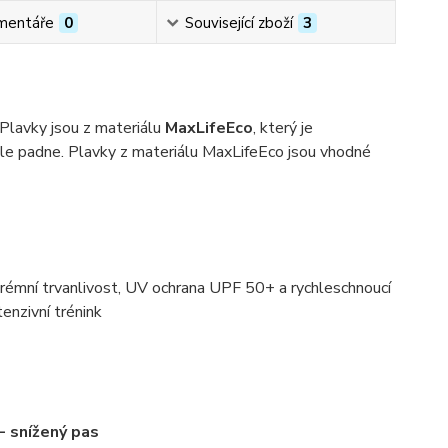
mentáře
0
Související zboží
3
Plavky jsou z materiálu
MaxLifeEco
, který je
věle padne. Plavky z materiálu MaxLifeEco jsou vhodné
xtrémní trvanlivost, UV ochrana UPF 50+ a rychleschnoucí
enzivní trénink
- snížený pas