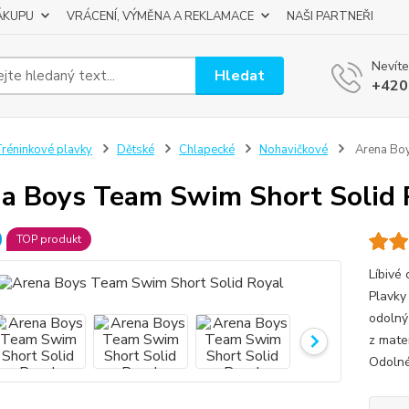
ÁKUPU
VRÁCENÍ, VÝMĚNA A REKLAMACE
NAŠI PARTNEŘI
Nevíte
Hledat
+420
réninkové plavky
Dětské
Chlapecké
Nohavičkové
Arena Boy
a Boys Team Swim Short Solid 
TOP produkt
Líbivé
Plavky 
odolný
z mate
Odolné