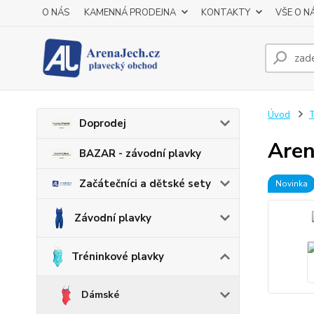
O NÁS
KAMENNÁ PRODEJNA
KONTAKTY
VŠE O N
Úvod
T
Doprodej
Aren
BAZAR - závodní plavky
Začátečníci a dětské sety
Novinka
Závodní plavky
Tréninkové plavky
Dámské