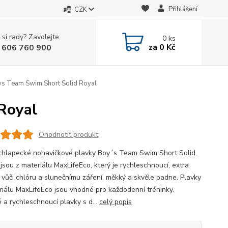
Přihlášení
CZK
 si rady? Zavolejte.
0
ks
za
0 Kč
 606 760 900
s Team Swim Short Solid Royal
Royal
Ohodnotit produkt
 chlapecké nohavičkové plavky Boy´s Team Swim Short Solid.
jsou z materiálu MaxLifeEco, který je rychleschnoucí, extra
 vůči chlóru a slunečnímu záření, měkký a skvěle padne. Plavky
riálu MaxLifeEco jsou vhodné pro každodenní tréninky.
 a rychleschnoucí plavky s d...
celý popis