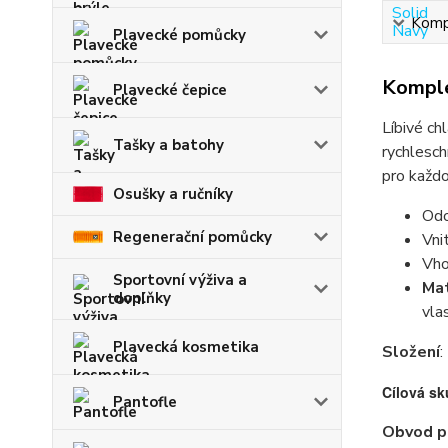
Kompl
Plavecké pomůcky
Komple
Plavecké čepice
Líbivé c
Tašky a batohy
rychlesch
pro každo
Osušky a ručníky
Odo
Regenerační pomůcky
Vni
Vho
Sportovní výživa a
Mat
doplňky
vla
Plavecká kosmetika
Složení
:
Cílová s
Pantofle
Obvod pa