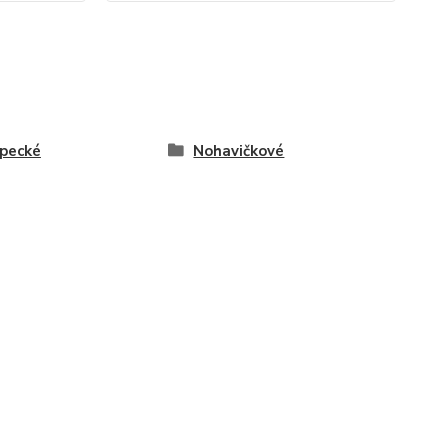
pecké
Nohavičkové