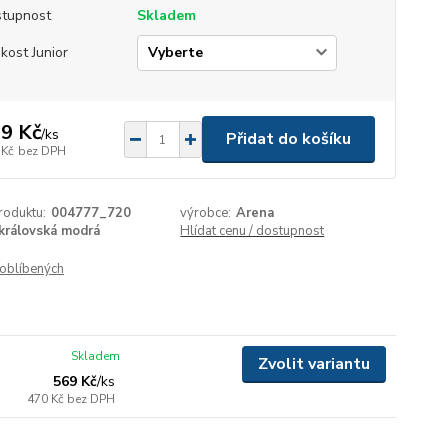
tupnost
Skladem
ikost Junior
9 Kč
/
ks
Přidat do košíku
 Kč
bez DPH
roduktu:
004777_720
výrobce:
Arena
královská modrá
Hlídat cenu / dostupnost
oblíbených
Skladem
Zvolit variantu
569 Kč
/
ks
470 Kč
bez DPH