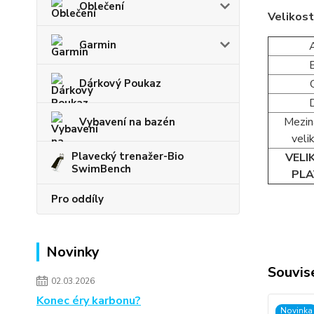
Oblečení
Velikost
Garmin
Dárkový Poukaz
Mezin
Vybavení na bazén
veli
Plavecký trenažer-Bio
VELI
SwimBench
PLA
Pro oddíly
Novinky
Souvise
02.03.2026
Konec éry karbonu?
Novinka