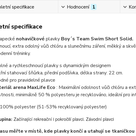
etní specifikace
Hodnocení
1
Ko
tní specifikace
hlapecké
nohavičkové
plavky
Boy´s Team Swim Short Solid.
noucí, extra odolný vůči chlóru a slunečnímu záření, měkký a sk
denní tréninky.
lné a rychleschnoucí plavky s dynamickým designem
třní stahovací šňůrka, přední podšívka, délka strany: 22 cm.
dné pro pravidelné plavce
eriál arena MaxLife Eco
: Maximální odolnost vůči chlóru a e
stnosti, minimálně 50 % polyesteru je recyklováno, ideální pro int
 100% polyester (51-53% recyklovaný polyester)
kupina:
Začínající rekreační i pokročilí plavci. Závodní plavci
su měřte v místě, kde plavky končí a utahují se tkaničkou 