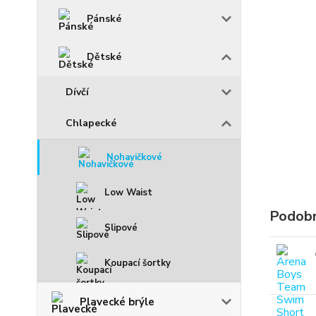
Pánské
Dětské
Dívčí
Chlapecké
Nohavičkové
Low Waist
Podobn
Slipové
Koupací šortky
Plavecké brýle