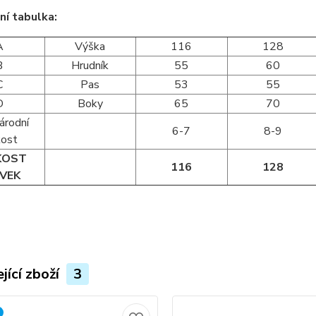
ní tabulka:
A
Výška
116
128
B
Hrudník
55
60
C
Pas
53
55
D
Boky
65
70
árodní
6-7
8-9
kost
KOST
116
128
VEK
jící zboží
3