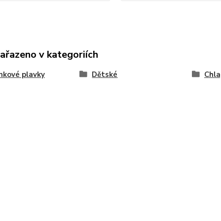
zařazeno v kategoriích
nkové plavky
Dětské
Chla