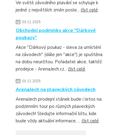
Ve světě závodního plavání se schyluje k
jedné z největších změn posle...
číst celé
03.11.2025
Obchodní podmínky akce "Dárkové
poukazy"
Akce "Dárkový poukaz - sleva za umístění
na závodech" (dále jen "akce") je spuštěna
na dobu neurčitou. Pořadatel akce, taktéž
prodejce - ArenaJech.cz...
číst celé
01.11.2025
ArenaJech na plaveckých závodech
ArenaJech prodejní stánek bude i letos na
podzimním tour po různých plaveckých
závodech! Sledujte informační lištu, kde
bude vždy aktuální informace, ...
číst celé