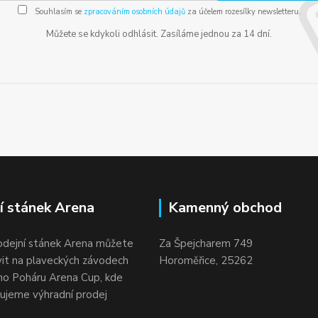
Souhlasím se
zpracováním osobních údajů
za účelem rozesílky newsletteru.
Můžete se kdykoli odhlásit. Zasíláme jednou za 14 dní.
í stánek Arena
Kamenný obchod
odejní stánek Arena můžete
Za Špejcharem 749
vit na plaveckých závodech
Horoměřice, 25262
o Poháru Arena Cup, kde
ujeme výhradní prodej