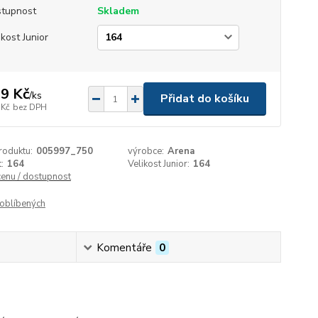
tupnost
Skladem
ikost Junior
9 Kč
/
ks
Přidat do košíku
 Kč
bez DPH
roduktu:
005997_750
výrobce:
Arena
:
164
Velikost Junior:
164
cenu / dostupnost
oblíbených
Komentáře
0