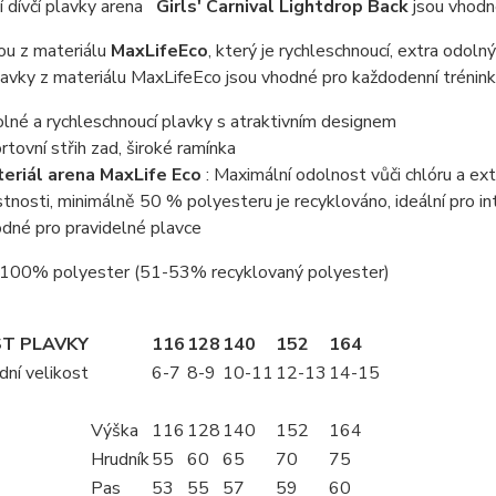
í dívčí plavky arena
Girls' Carnival Lightdrop Back
jsou vhodn
ou z materiálu
MaxLifeEco
, který je rychleschnoucí, extra odoln
avky z materiálu MaxLifeEco jsou vhodné pro každodenní trénink
lné a rychleschnoucí plavky s atraktivním designem
rtovní střih zad, široké ramínka
eriál arena MaxLife Eco
: Maximální odolnost vůči chlóru a e
stnosti, minimálně 50 % polyesteru je recyklováno, ideální pro int
dné pro pravidelné plavce
 100% polyester (51-53% recyklovaný polyester)
ST PLAVKY
116
128
140
152
164
dní velikost
6-7
8-9
10-11
12-13
14-15
Výška
116
128
140
152
164
Hrudník
55
60
65
70
75
Pas
53
55
57
59
60