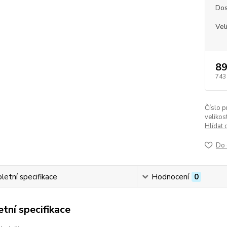
Dos
Vel
89
743
Číslo p
velikost
Hlídat 
Do 
etní specifikace
Hodnocení
0
tní specifikace