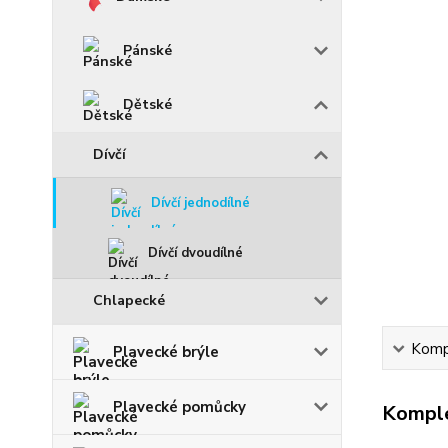
Pánské
Dětské
Dívčí
Dívčí jednodílné
Dívčí dvoudílné
Chlapecké
Kompl
Plavecké brýle
Plavecké pomůcky
Komple