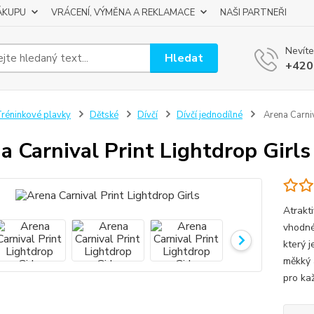
ÁKUPU
VRÁCENÍ, VÝMĚNA A REKLAMACE
NAŠI PARTNEŘI
Nevíte
Hledat
+420
réninkové plavky
Dětské
Dívčí
Dívčí jednodílné
Arena Carniv
a Carnival Print Lightdrop Girls
Atrakti
vhodné
který j
měkký 
pro ka