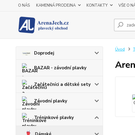
O NÁS
KAMENNÁ PRODEJNA
KONTAKTY
VŠE O N
Úvod
T
Doprodej
Aren
BAZAR - závodní plavky
Začátečníci a dětské sety
Závodní plavky
Tréninkové plavky
Dámské