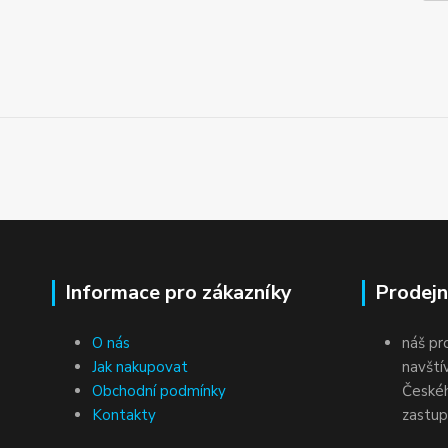
Informace pro zákazníky
Prodejn
O nás
náš pr
Jak nakupovat
navští
Obchodní podmínky
Českéh
Kontakty
zastup