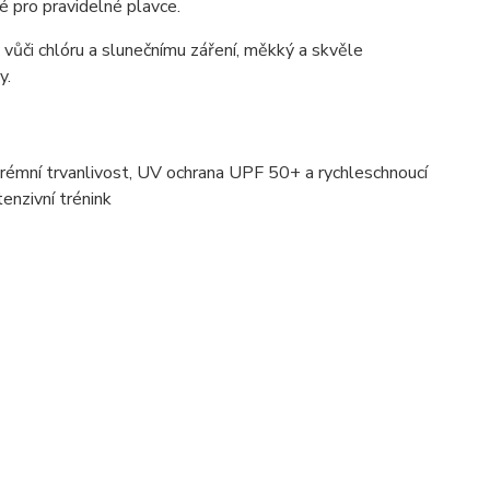
é pro pravidelné plavce.
ý vůči chlóru a slunečnímu záření, měkký a skvěle
y.
xtrémní trvanlivost, UV ochrana UPF 50+ a rychleschnoucí
enzivní trénink