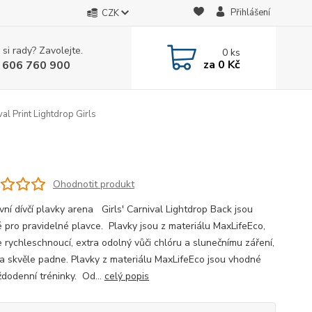
Přihlášení
CZK
 si rady? Zavolejte.
0
ks
za
0 Kč
 606 760 900
al Print Lightdrop Girls
Ohodnotit produkt
vní dívčí plavky arena Girls' Carnival Lightdrop Back jsou
 pro pravidelné plavce. Plavky jsou z materiálu MaxLifeEco,
e rychleschnoucí, extra odolný vůči chlóru a slunečnímu záření,
a skvěle padne. Plavky z materiálu MaxLifeEco jsou vhodné
ždodenní tréninky. Od...
celý popis