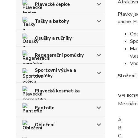
Atraktivn
Plavecké čepice
Plavky js
Tašky a batohy
padne. Pl
Odo
Osušky a ručníky
Spo
Mat
Regenerační pomůcky
vla
Vho
Sportovní výživa a
Složení
:
doplňky
Plavecká kosmetika
VELIKO
Mezináro
Pantofle
A
Oblečení
B
C