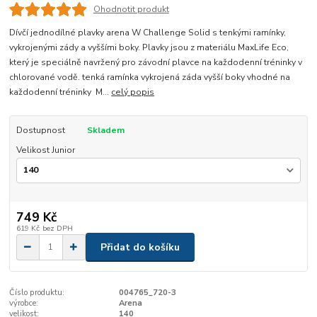
Ohodnotit produkt
Dívčí jednodílné plavky arena W Challenge Solid s tenkými ramínky,
vykrojenými zády a vyššími boky. Plavky jsou z materiálu MaxLife Eco,
který je speciálně navržený pro závodní plavce na každodenní tréninky v
chlorované vodě. tenká ramínka vykrojená záda vyšší boky vhodné na
každodenní tréninky M...
celý popis
Dostupnost
Skladem
Velikost Junior
749 Kč
619 Kč
bez DPH
Přidat do košíku
Číslo produktu:
004765_720-3
výrobce:
Arena
velikost:
140