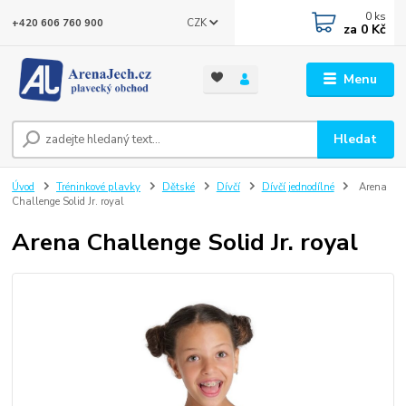
0
ks
CZK
+420 606 760 900
za
0 Kč
Menu
Hledat
Úvod
Tréninkové plavky
Dětské
Dívčí
Dívčí jednodílné
Arena
Challenge Solid Jr. royal
Arena Challenge Solid Jr. royal