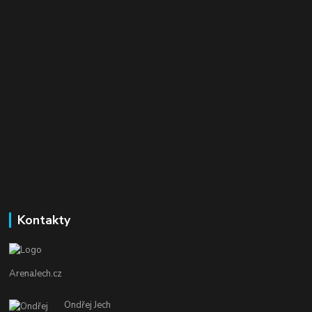
Kontakty
ArenaJech.cz
Ondřej Jech