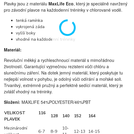
Plavky jsou z materiálu
MaxLife Eco
, který je speciálně navržený
pro závodní plavce na každodenní tréninky v chlorované vodě.
tenká ramínka
vykrojená záda
vyšší boky
vhodné na každodenní tréninky
Materiál:
Revoluční měkký a rychleschnoucí materiál s mimořádnou
životností. Garantující vyjmečnou rezisteni vůči chlóru a
slunečnímu záření. Na dotek jemný materiál, který poskytuje tu
nejlepší volnost v pohybu, je odolný vůči odírání a mořské soli.
Trvanlivý, extrémně pružný a perfektně sedící materiál, který je
zvlášť vhodný na tréninky.
Složení:
MAXLIFE 54%POLYESTER/46%PBT
VELIKOST
116
128
140
152
164
PLAVEK
Mezinárodní
10-
6-7
8-9
12-13
14-15