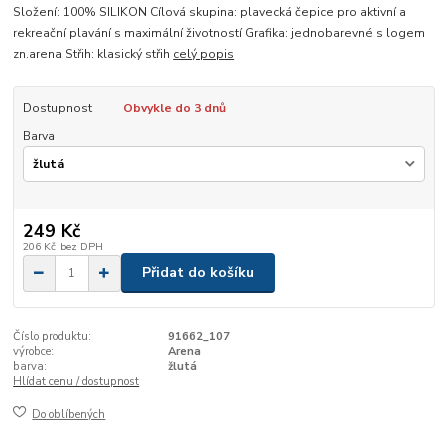
Složení: 100% SILIKON Cílová skupina: plavecká čepice pro aktivní a
rekreační plavání s maximální životností Grafika: jednobarevné s logem
zn.arena Střih: klasický střih
celý popis
Dostupnost
Obvykle do 3 dnů
Barva
249 Kč
206 Kč
bez DPH
Přidat do košíku
Číslo produktu:
91662_107
výrobce:
Arena
barva:
žlutá
Hlídat cenu / dostupnost
Do oblíbených