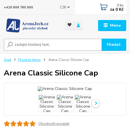
0
ks
CZK
+420 606 760 900
za
0 Kč
Menu
Hledat
Úvod
Plavecké čepice
Arena Classic Silicone Cap
Arena Classic Silicone Cap
Ohodnotit produkt