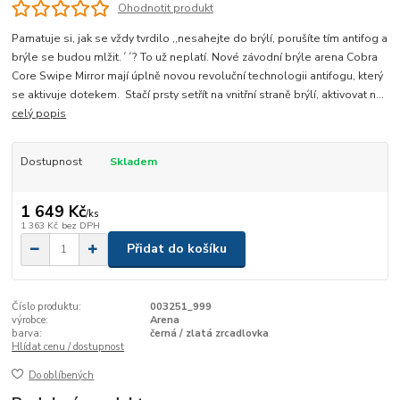
Ohodnotit produkt
Pamatuje si, jak se vždy tvrdilo ,,nesahejte do brýlí, porušíte tím antifog a
brýle se budou mlžit.´´? To už neplatí. Nové závodní brýle arena Cobra
Core Swipe Mirror mají úplně novou revoluční technologii antifogu, který
se aktivuje dotekem. Stačí prsty setřít na vnitřní straně brýlí, aktivovat n...
celý popis
Dostupnost
Skladem
1 649 Kč
/
ks
1 363 Kč
bez DPH
Přidat do košíku
Číslo produktu:
003251_999
výrobce:
Arena
barva:
černá / zlatá zrcadlovka
Hlídat cenu / dostupnost
Do oblíbených