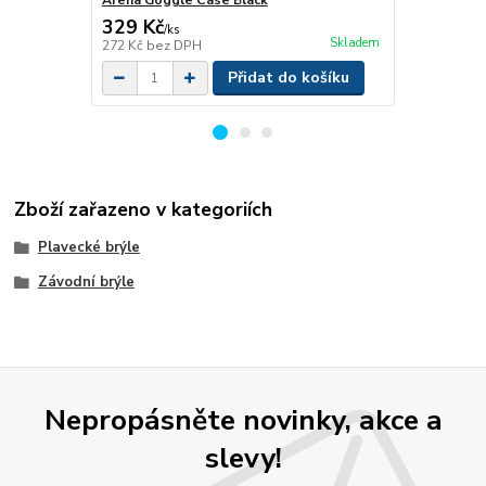
Arena Goggle Case Black
Arena Cobra 
329 Kč
399 Kč
/
ks
/
ks
Skladem
272 Kč
bez DPH
330 Kč
bez 
Přidat do košíku
Zboží zařazeno v kategoriích
Plavecké brýle
Závodní brýle
Nepropásněte novinky, akce a
slevy!