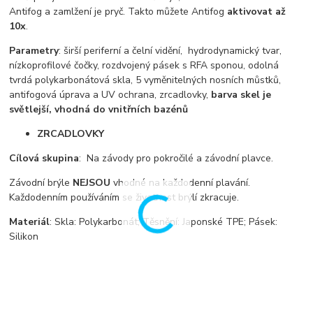
Antifog a zamlžení je pryč. Takto můžete Antifog
aktivovat až
10x
.
Parametry
: širší periferní a čelní vidění, hydrodynamický tvar,
nízkoprofilové čočky, rozdvojený pásek s RFA sponou, odolná
tvrdá polykarbonátová skla, 5 vyměnitelných nosních můstků,
antifogová úprava a UV ochrana, zrcadlovky,
barva skel je
světlejší, vhodná do vnitřních bazénů
ZRCADLOVKY
Cílová skupina
: Na závody pro pokročilé a závodní plavce.
Závodní brýle
NEJSOU
vhodné na každodenní plavání.
Každodenním používáním se životnost brýlí zkracuje.
Materiál
: Skla: Polykarbonát; Těsnění: Japonské TPE; Pásek:
Silikon