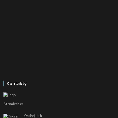
Kontakty
ArenaJech.cz
Ondřej Jech