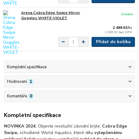
Arena Cobra Edge Swipe Mirror
Skladem
Goggles WHITE-VIOLET
2 499 Kč
/
ks
2 065 Kč
bez DPH
Přidat do košíku
Kompletní specifikace
Hodnocení
1
Komentáře
0
Kompletní specifikace
NOVINKA 2024:
Objevte revoluční závodní brýle:
Cobra Edge
Swipe,
schválené World Aquatics, které díky
vylepšenému