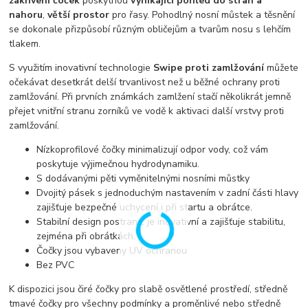
zakřivení čoček
poskytnou
vynikající pohled do stran a
nahoru
,
větší prostor
pro řasy. Pohodlný nosní můstek a těsnění
se dokonale přizpůsobí různým obličejům a tvarům nosu s lehčím
tlakem.
S využitím inovativní technologie
Swipe proti zamlžování
můžete
očekávat desetkrát delší trvanlivost než u běžné ochrany proti
zamlžování. Při prvních známkách zamlžení stačí několikrát jemně
přejet vnitřní stranu zorníků ve vodě k aktivaci další vrstvy proti
zamlžování.
Nízkoprofilové čočky minimalizují odpor vody, což vám
poskytuje výjimečnou hydrodynamiku.
S dodávanými pěti vyměnitelnými nosními můstky
Dvojitý pásek s jednoduchým nastavením v zadní části hlavy
zajišťuje bezpečné uchycení i při startu a obrátce.
Stabilní design postranic je inovativní a zajišťuje stabilitu,
zejména při obrátkách.
Čočky jsou vybaveny UV ochranou
Bez PVC
K dispozici jsou čiré čočky pro slabě osvětlené prostředí, středně
tmavé čočky pro všechny podmínky a proměnlivé nebo středně