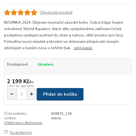
Ohodnotit produkt
NOVINKA 2024: Objevte revoluční závodní brýle: Cobra Edge Swipe,
schválené World Aquatics, které díky vylepšenému zakřivení čoček
poskytnou vynikající pohled do stran a nahoru, větší prostor pro řasy.
Pohodlný nosní můstek a těsnění se dokonale přizpůsobí různým
obličejům a tvarům nosu s lehčím tlak...
celý popis
Dostupnost
Skladem
2 199 Kč
/
ks
1 817 Kč
bez DPH
Přidat do košíku
Číslo produktu:
006871_130
výrobce:
Arena
Hlídat cenu / dostupnost
Do oblíbených