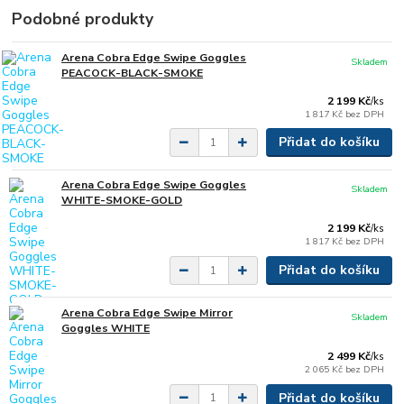
Podobné produkty
Arena Cobra Edge Swipe Goggles
Skladem
PEACOCK-BLACK-SMOKE
2 199 Kč
/
ks
1 817 Kč
bez DPH
Přidat do košíku
Arena Cobra Edge Swipe Goggles
Skladem
WHITE-SMOKE-GOLD
2 199 Kč
/
ks
1 817 Kč
bez DPH
Přidat do košíku
Arena Cobra Edge Swipe Mirror
Skladem
Goggles WHITE
2 499 Kč
/
ks
2 065 Kč
bez DPH
Přidat do košíku