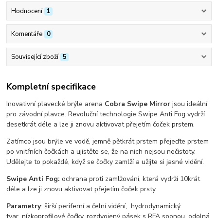
Hodnocení
1
Komentáře
0
Související zboží
5
Kompletní specifikace
Inovativní plavecké brýle arena
Cobra Swipe Mirror
jsou ideální
pro závodní plavce. Revoluční technologie Swipe Anti Fog vydrží
desetkrát déle a lze ji znovu aktivovat přejetím čoček prstem.
Zatímco jsou brýle ve vodě, jemně pětkrát prstem přejeďte prstem
po vnitřních čočkách a ujistěte se, že na nich nejsou nečistoty.
Udělejte to pokaždé, když se čočky zamlží a užijte si jasné vidění.
Swipe Anti Fog:
ochrana proti zamlžování, která vydrží 10krát
déle a lze ji znovu aktivovat přejetím čoček prsty
Parametry
: širší periferní a čelní vidění, hydrodynamický
tvar, nízkoprofilové čočky, rozdvojený pásek s RFA sponou, odolná