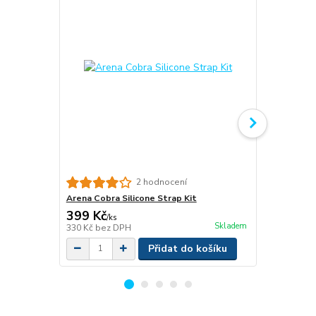
2 hodnocení
Arena Cobra Silicone Strap Kit
Funky Goggl
399 Kč
299 Kč
/
ks
/
ks
Skladem
330 Kč
bez DPH
247 Kč
bez 
Přidat do košíku