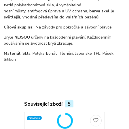
tvrdá polykarbonátová skla, 4 vyměnitelné
nosní můsty, antifogová úprava a UV ochrana,
barva skel je
světlejší, vhodná především do vnitřních bazénů.
Cílová skupina
: Na závody pro pokročilé a závodní plavce.
Brýle
NEJSOU
určeny na každodenní plavání. Každodenním
používáním se životnost brýlí zkracuje.
Materiál
: Skla: Polykarbonát; Těsnění: Japonské TPE; Pásek:
Silikon
Související zboží
5
Novinka
TOP produkt