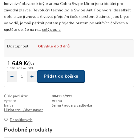
Inovativní plavecké brýle arena Cobra Swipe Mirror jsou ideální pro
závodní plavce. Revoluční technologie Swipe Anti Fog vydrží desetkrát
déle a lze ji znovu aktivovat přejetím čoček prstem. Zatímco jsou brýle
ve vodě, jemně pětkrát prstem přejeďte prstem po vnitřních čočkách a
ujistěte se, že na ni...
celý popis
Dostupnost
Obvykle do 3 dnů
1 649 Kč
/
ks
1 363 Kč
bez DPH
Přidat do košíku
Číslo produktu:
004196/999
výrobce:
Arena
barva:
černá / aqua zrcadlovka
Hlídat cenu / dostupnost
Do oblíbených
Podobné produkty