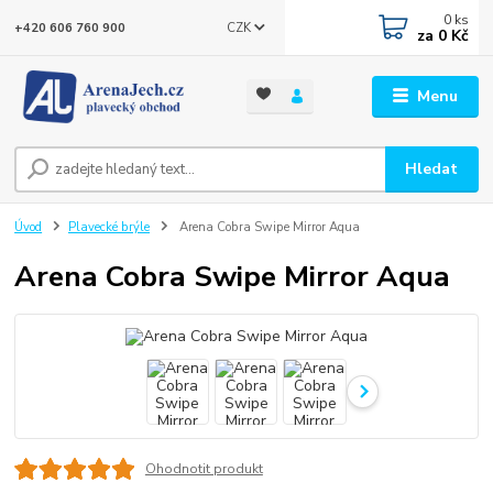
0
ks
CZK
+420 606 760 900
za
0 Kč
Menu
Hledat
Úvod
Plavecké brýle
Arena Cobra Swipe Mirror Aqua
Arena Cobra Swipe Mirror Aqua
Ohodnotit produkt