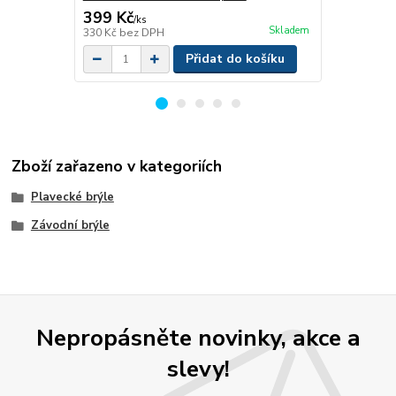
399 Kč
329 Kč
/
ks
/
ks
Skladem
330 Kč
bez DPH
272 Kč
bez 
Přidat do košíku
Zboží zařazeno v kategoriích
Plavecké brýle
Závodní brýle
Nepropásněte novinky, akce a
slevy!