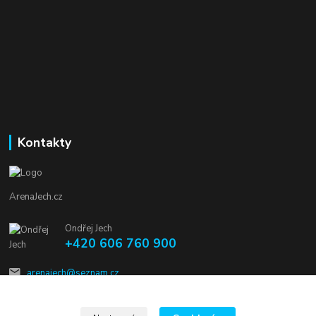
Kontakty
ArenaJech.cz
Ondřej Jech
+420 606 760 900
arenajech@seznam.cz