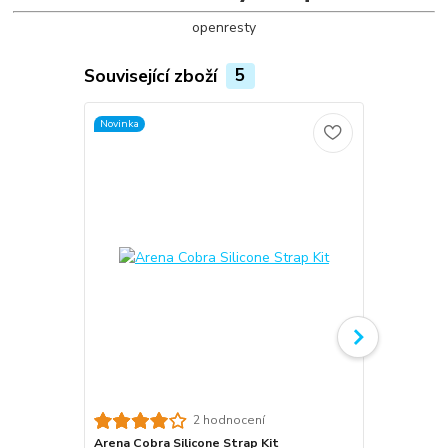
openresty
Související zboží
5
Novinka
TOP produkt
2 hodnocení
Arena Cobra Silicone Strap Kit
Arena Gogg