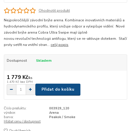
Ohodnotit produkt
Nejpokročilější závodní brýle arena. Kombinace inovativních materiálů a
hydrodynamického profilu, který snižuje odpor a vylepšuje vidění. Nové
závodní brýle arena Cobra Ultra Swipe mají úplně
novou revoluční technologii antifogu, který se re-aktivuje dotekem. Stačí
prsty setřít na vnitřní stran...
celý popis
Dostupnost
Skladem
1 779 Kč
/
ks
1 470 Kč
bez DPH
Přidat do košíku
Číslo produktu:
003929_120
výrobce:
Arena
barva:
Peakok / Smoke
Hlídat cenu / dostupnost
Do oblíbených