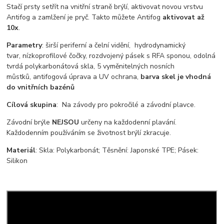
Stačí prsty setřít na vnitřní straně brýlí, aktivovat novou vrstvu
Antifog a zamlžení je pryč. Takto můžete Antifog
aktivovat až
10x
.
Parametry
: širší periferní a čelní vidění, hydrodynamický
tvar, nízkoprofilové čočky, rozdvojený pásek s RFA sponou, odolná
tvrdá polykarbonátová skla, 5 vyměnitelných nosních
můstků, antifogová úprava a UV ochrana,
barva skel je vhodná
do vnitřních bazénů
Cílová skupina
: Na závody pro pokročilé a závodní plavce.
Závodní brýle
NEJSOU
určeny na každodenní plavání.
Každodenním používáním se životnost brýlí zkracuje.
Materiál
: Skla: Polykarbonát; Těsnění: Japonské TPE; Pásek:
Silikon