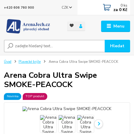
0
ks
CZK
+420 606 760 900
za
0 Kč
Menu
Hledat
Úvod
Plavecké brýle
Arena Cobra Ultra Swipe SMOKE-PEACOCK
Arena Cobra Ultra Swipe
SMOKE-PEACOCK
Novinka
TOP produkt