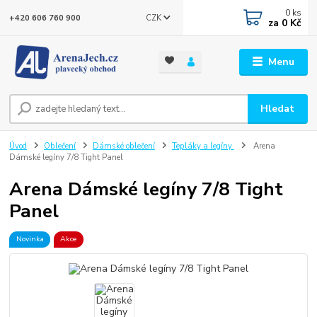
0
ks
CZK
+420 606 760 900
za
0 Kč
Menu
Hledat
Úvod
Oblečení
Dámské oblečení
Tepláky a legíny
Arena
Dámské legíny 7/8 Tight Panel
Arena Dámské legíny 7/8 Tight
Panel
Novinka
Akce