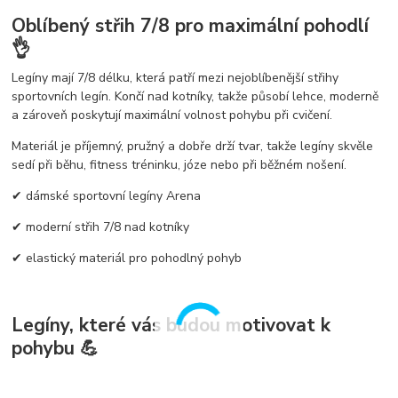
Oblíbený střih 7/8 pro maximální pohodlí
👌
Legíny mají
7/8 délku
, která patří mezi nejoblíbenější střihy
sportovních legín. Končí nad kotníky, takže působí lehce, moderně
a zároveň poskytují maximální volnost pohybu při cvičení.
Materiál je
příjemný, pružný a dobře drží tvar
, takže legíny skvěle
sedí při běhu, fitness tréninku, józe nebo při běžném nošení.
✔
dámské sportovní legíny Arena
✔
moderní střih 7/8 nad kotníky
✔
elastický materiál pro pohodlný pohyb
Legíny, které vás budou motivovat k
pohybu 💪