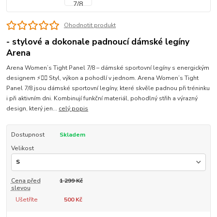
Ohodnotit produkt
- stylové a dokonale padnoucí dámské legíny
Arena
Arena Women’s Tight Panel 7/8 – dámské sportovní legíny s energickým
designem ⚡🏃‍♀️ Styl, výkon a pohodlí v jednom. Arena Women’s Tight
Panel 7/8 jsou dámské sportovní legíny, které skvěle padnou při tréninku
i při aktivním dni. Kombinují funkční materiál, pohodlný střih a výrazný
design, který jen...
celý popis
Dostupnost
Skladem
Velikost
Cena před
1 299 Kč
slevou
Ušetříte
500 Kč