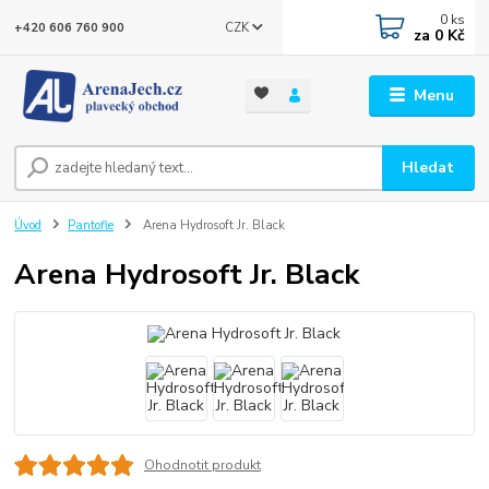
0
ks
CZK
+420 606 760 900
za
0 Kč
Menu
Hledat
Úvod
Pantofle
Arena Hydrosoft Jr. Black
Arena Hydrosoft Jr. Black
Ohodnotit produkt