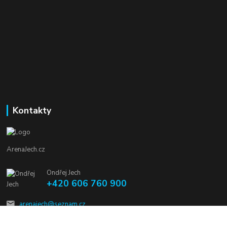
Kontakty
ArenaJech.cz
Ondřej Jech
+420 606 760 900
arenajech@seznam.cz