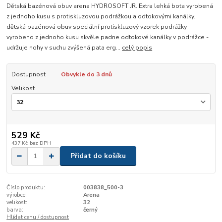
Dětská bazénová obuv arena HYDROSOFT JR. Extra lehká bota vyrobená
z jednoho kusu s protiskluzovou podrážkou a odtokovými kanálky.
dětská bazénová obuv speciální protiskluzový vzorek podrážky
vyrobeno z jednoho kusu skvěle padne odtokové kanálky v podrážce -
udržuje nohy v suchu zvýšená pata erg...
celý popis
Dostupnost
Obvykle do 3 dnů
Velikost
529 Kč
437 Kč
bez DPH
Přidat do košíku
Číslo produktu:
003838_500-3
výrobce:
Arena
velikost:
32
barva:
černý
Hlídat cenu / dostupnost