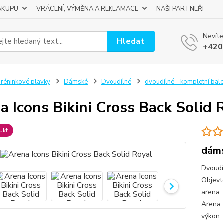
ÁKUPU
VRÁCENÍ, VÝMĚNA A REKLAMACE
NAŠI PARTNEŘI
Nevíte
Hledat
+420
réninkové plavky
Dámské
Dvoudílné
dvoudílné - kompletní bal
a Icons Bikini Cross Back Solid 
ukt
dáms
Dvoudí
Objevt
arena 
Arena 
výkon. 