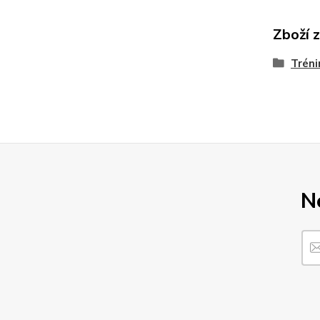
Zboží 
Tréni
N