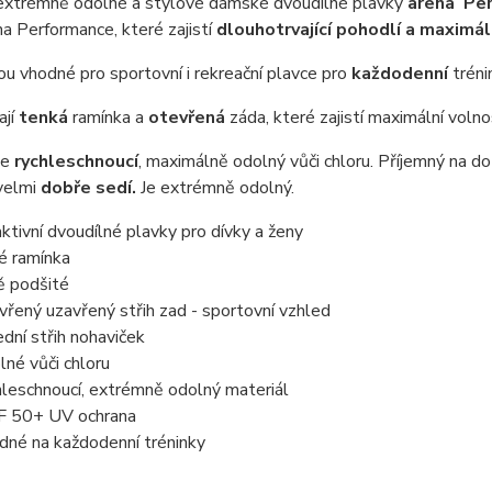
extrémně odolné a stylové dámské dvoudílné plavky
arena Per
a Performance, které zajistí
dlouhotrvající pohodlí a maximál
ou vhodné pro sportovní i rekreační plavce pro
každodenní
tréni
ají
tenká
ramínka a
otevřená
záda, které zajistí maximální voln
je
rychleschnoucí
, maximálně odolný vůči chloru. Příjemný na d
 velmi
dobře sedí.
Je extrémně odolný.
aktivní dvoudílné plavky pro dívky a ženy
é ramínka
ě podšité
vřený uzavřený střih zad - sportovní vzhled
ední střih nohaviček
lné vůči chloru
hleschnoucí, extrémně odolný materiál
 50+ UV ochrana
dné na každodenní tréninky