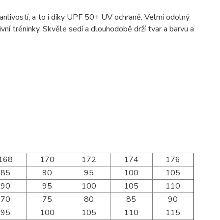
vanlivostí, a to i díky UPF 50+ UV ochraně. Velmi odolný
ivní tréninky. Skvěle sedí a dlouhodobě drží tvar a barvu a
168
170
172
174
176
85
90
95
100
105
90
95
100
105
110
70
75
80
85
90
95
100
105
110
115