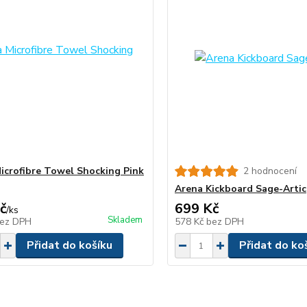
icrofibre Towel Shocking Pink
2 hodnocení
Arena Kickboard Sage-Artic
č
699 Kč
/
ks
Skladem
ez DPH
578 Kč
bez DPH
Přidat do košíku
Přidat do ko