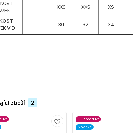
IKOST
XXS
XXS
XS
AVEK
IKOST
30
32
34
EK V D
jící zboží
2
dukt
TOP produkt
Novinka