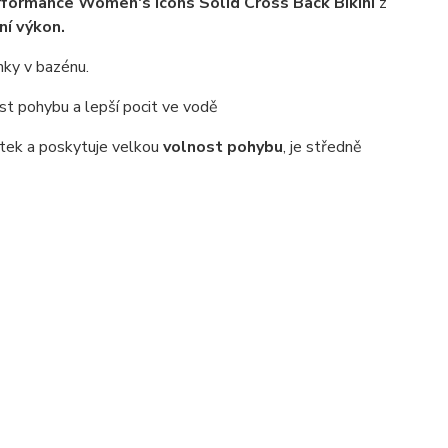
formance Women's Icons Solid Cross Back Bikini
z
ní výkon.
nky v bazénu.
ost pohybu a lepší pocit ve vodě
otek a poskytuje velkou
volnost pohybu
, je středně