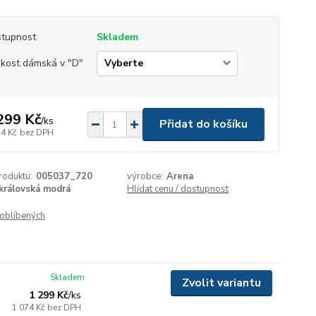
tupnost
Skladem
ikost dámská v "D"
299 Kč
/
ks
Přidat do košíku
74 Kč
bez DPH
roduktu:
005037_720
výrobce:
Arena
královská modrá
Hlídat cenu / dostupnost
oblíbených
Skladem
Zvolit variantu
1 299 Kč
/
ks
1 074 Kč
bez DPH