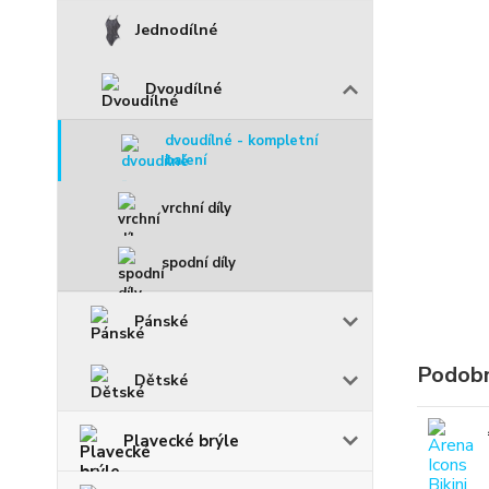
Jednodílné
Dvoudílné
dvoudílné - kompletní
balení
vrchní díly
spodní díly
Pánské
Podobn
Dětské
Plavecké brýle