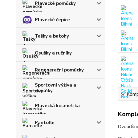
Plavecké pomůcky
Plavecké čepice
Tašky a batohy
Osušky a ručníky
Regenerační pomůcky
Sportovní výživa a
doplňky
Kompl
Plavecká kosmetika
Komple
Pantofle
Dvoudíln