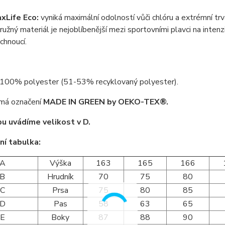
xLife Eco:
vyniká maximální odolností vůči chlóru a extrémní tr
ružný materiál je nejoblíbenější mezi sportovními plavci na intenz
schnoucí.
 100% polyester (51-53% recyklovaný polyester).
má označení
MADE IN GREEN by OEKO-TEX®.
u uvádíme velikost v D.
ní tabulka:
A
Výška
163
165
166
B
Hrudník
70
75
80
C
Prsa
75
80
85
D
Pas
58
63
65
E
Boky
87
88
90