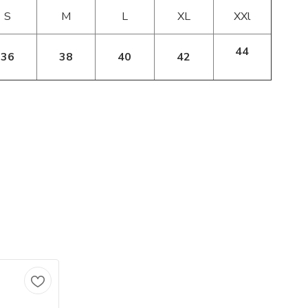
S
M
L
XL
XXl
44
36
38
40
42