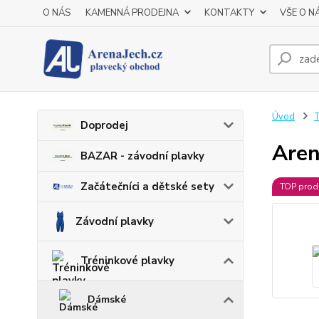
O NÁS
KAMENNÁ PRODEJNA
KONTAKTY
VŠE O N
Úvod
T
Doprodej
Aren
BAZAR - závodní plavky
Začátečníci a dětské sety
TOP prod
Závodní plavky
Tréninkové plavky
Dámské