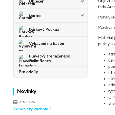
Objevte 
Oblečení
řady Aren
Garmin
Plavky js
Plavky m
Dárkový Poukaz
Materiál 
Vybavení na bazén
pružný a
atr
Plavecký trenažer-Bio
úzk
SwimBench
pln
Pro oddíly
ote
stř
odo
Novinky
ryc
UPF
02.03.2026
vho
Konec éry karbonu?