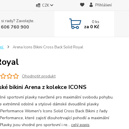
Přihlášení
CZK
 si rady? Zavolejte.
0
ks
za
0 Kč
 606 760 900
ení
Arena Icons Bikini Cross Back Solid Royal
Royal
Ohodnotit produkt
ké bikini Arena z kolekce ICONS
lné sportovní plavky navržené pro maximální svobodu pohybu.
e extrémně odolné a stylové dámské dvoudílné plavky
Performance Women's Icons Solid Cross Back Bikini z řady
Performance, které zajistí dlouhotrvající pohodlí a maximální
Plavky jsou vhodné pro sportovní i re...
celý popis