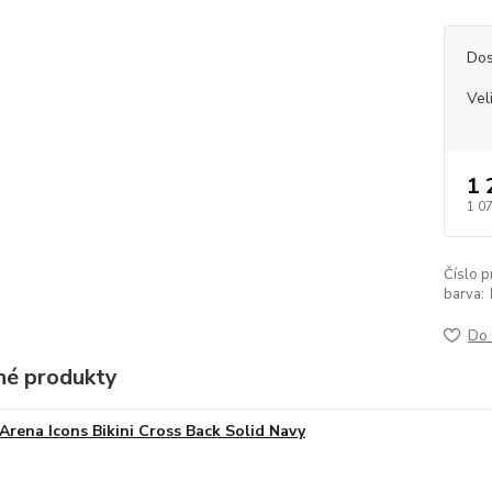
Dos
Vel
1 
1 0
Číslo p
barva:
Do 
é produkty
Arena Icons Bikini Cross Back Solid Navy