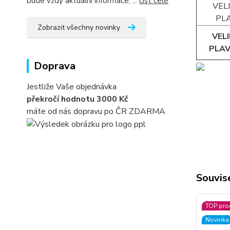
bude vždy aktuální informace, ...
číst celé
VEL
PL
Zobrazit všechny novinky
VEL
PLAV
Doprava
Jestliže Vaše objednávka
překročí hodnotu 3000 Kč
máte od nás dopravu po ČR ZDARMA
Souvise
TOP pro
Novinka