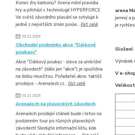
Konec éry karbonu? Arena mění pravidla
hry a přichází s technologií HYPERFORCE
arena Ma
Ve světě závodního plavání se schyluje k
jemný a p
jedné z největších změn posle...
číst celé
je rychle
03.11.2025
Obchodní podmínky akce "Dárkové
Složení
:
poukazy"
Výrobek 
Akce "Dárkový poukaz - sleva za umístění
na závodech" (dále jen "akce") je spuštěna
V e-shop
na dobu neurčitou. Pořadatel akce, taktéž
prodejce - ArenaJech.cz...
číst celé
Velikost
01.11.2025
ArenaJech na plaveckých závodech
ArenaJech prodejní stánek bude i letos na
podzimním tour po různých plaveckých
závodech! Sledujte informační lištu, kde