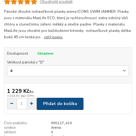
Ohodnotit produkt
Pánské dlouhé nohavičkové plavky arena ICONS SWIM JAMMER. Plavky
jsou z materiálu MaxLife ECO, který je rychleschnoucí, extra odolný vůči
chlóru a slunečnímu záření, měkký a skvěle padne. Plavky z materiálu
MaxLife jsou vhodné pro každodenní tréninky. nohavičkové plavky délka
boků 45 cm tenká po...
celý popis
Dostupnost
Skladem
Velikost pánská v "D"
1 229 Kč
/
ks
1 016 Kč
bez DPH
Přidat do košíku
Číslo produktu:
005127_410
výrobce:
Arena
velikost:
4