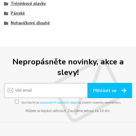
Tréninkové plavky
Pánské
Nohavičkové dlouhé
Nepropásněte novinky, akce a
slevy!
Přihlásit se
Souhlasím se
zpracováním osobních údajů
za účelem rozesílky newsletteru.
Můžete se kdykoli odhlásit. Zasíláme jednou za 14 dní.