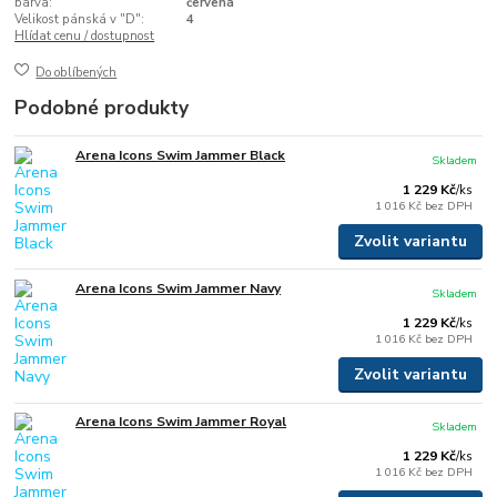
barva:
červená
Velikost pánská v "D":
4
Hlídat cenu / dostupnost
Do oblíbených
Podobné produkty
Arena Icons Swim Jammer Black
Skladem
1 229 Kč
/
ks
1 016 Kč
bez DPH
Zvolit variantu
Arena Icons Swim Jammer Navy
Skladem
1 229 Kč
/
ks
1 016 Kč
bez DPH
Zvolit variantu
Arena Icons Swim Jammer Royal
Skladem
1 229 Kč
/
ks
1 016 Kč
bez DPH