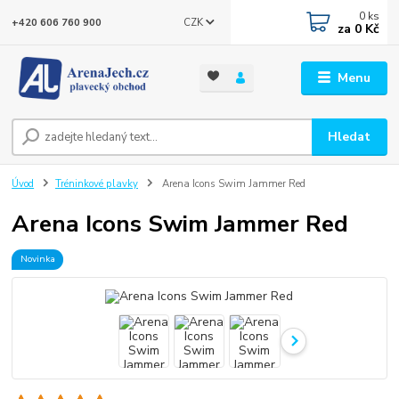
0
ks
CZK
+420 606 760 900
za
0 Kč
Menu
Hledat
Úvod
Tréninkové plavky
Arena Icons Swim Jammer Red
Arena Icons Swim Jammer Red
Novinka