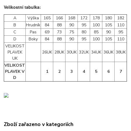
Velikostní tabulka:
A
Výška
165
166
168
172
178
180
182
B
Hrudník
84
88
90
95
100
105
110
C
Pas
69
73
75
80
85
90
95
D
Boky
84
88
90
95
100
105
110
VELIKOST
PLAVEK
26UK
28UK
30UK
32UK
34UK
36UK
38UK
UK
VELIKOST
PLAVEK V
1
2
3
4
5
6
7
D
Zboží zařazeno v kategoriích