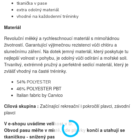
tkanička v pase
extra odolný materiál
vhodné na každodenní tréninky
Materiál
Revoluční měkký a rychleschnoucí materiál s mimořádnou
životností. Garantující výjimečnou rezistenci vůči chlóru a
slunečnímu záření. Na dotek jemný materiál, který poskytuje tu
nejlepší volnost v pohybu, je odolný vůči odírání a mořské soli.
Trvanlivý, extrémně pružný a perfektně sedící materiál, který je
zvlášť vhodný na časté tréninky.
54% POLYESTER
46% POLYESTER PBT
Italian fabric by Carvico
Cílová skupina :
Začínající rekreační i pokročilí plavci, z
ávodní
plavci
V e-shopu uvádíme velikost v D.
Obvod pasu měřte v místě, kde plavky končí a utahují se
tkaničkou - snížený pas