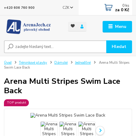
0
ks
CZK
+420 606 760 900
za
0 Kč
Menu
Hledat
Úvod
Tréninkové plavky
Dámské
Jednodílné
Arena Multi Stripes
Swim Lace Back
Arena Multi Stripes Swim Lace
Back
TOP produkt