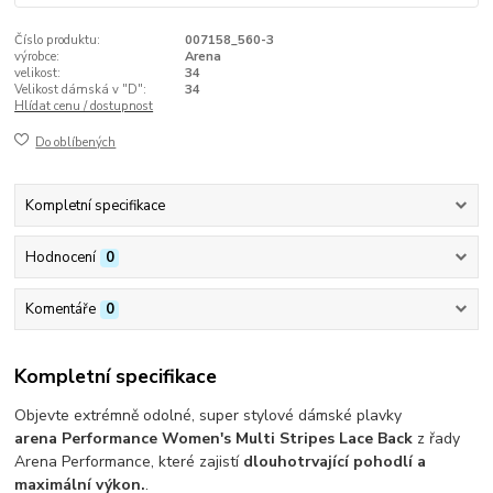
Číslo produktu:
007158_560-3
výrobce:
Arena
velikost:
34
Velikost dámská v "D":
34
Hlídat cenu / dostupnost
Do oblíbených
Kompletní specifikace
Hodnocení
0
Komentáře
0
Kompletní specifikace
Objevte extrémně odolné, super stylové dámské plavky
arena Performance Women's Multi Stripes Lace Back
z řady
Arena Performance, které zajistí
dlouhotrvající pohodlí a
maximální výkon.
.