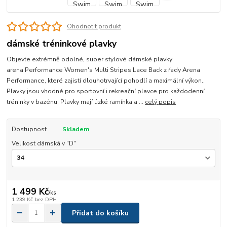
Ohodnotit produkt
dámské tréninkové plavky
Objevte extrémně odolné, super stylové dámské plavky
arena Performance Women's Multi Stripes Lace Back z řady Arena
Performance, které zajistí dlouhotrvající pohodlí a maximální výkon..
Plavky jsou vhodné pro sportovní i rekreační plavce pro každodenní
tréninky v bazénu. Plavky mají úzké ramínka a ...
celý popis
Dostupnost
Skladem
Velikost dámská v "D"
1 499 Kč
/
ks
1 239 Kč
bez DPH
Přidat do košíku