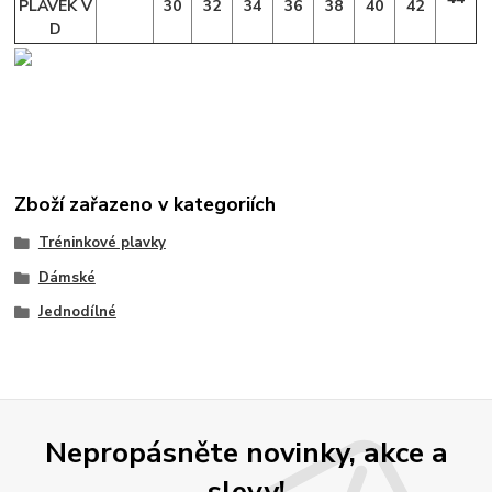
PLAVEK V
30
32
34
36
38
40
42
D
Zboží zařazeno v kategoriích
Tréninkové plavky
Dámské
Jednodílné
Nepropásněte novinky, akce a
slevy!