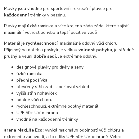
Plavky jsou vhodné pro sportovní i rekreační plavce pro
každodenní
tréninky v bazénu.
Plavky mají
úzké
ramínka a více krojená záda
záda, které zajistí
maximální volnost pohybu a lepší pocit ve vodě
Materiál je
rychleschnoucí
, maximálně odolný vůči chloru.
Příjemný na dotek a poskytuje velkou
volnost pohybu
, je středně
pružný a velmi
dobře sedí.
Je extrémně odolný.
designové plavky pro dívky a ženy
úzké ramínka
přední podšívka
otevřený střih zad - sportovní vzhled
vyšší střih nohaviček
odolné vůči chloru
rychleschnoucí, extrémně odolný materiál
UPF 50+ UV ochrana
vhodné na každodenní tréninky
arena MaxLife Eco:
vyniká maximální odolností vůči chlóru a
extrémní trvanlivostí, a to i díky UPF 50+ UV ochraně. Velmi