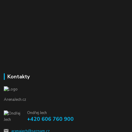
Kontakty
ArenaJech.cz
Ondřej Jech
+420 606 760 900
arenajech@seznam.cz