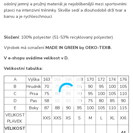
odolný jemný a pružný materiál je nejoblíbenější mezi sportovními
plavci na intenzivní tréninky. Skvěle sedí a dlouhodobě drží tvar a
barvu a je rychleschnoucí.
Složení
: 100% polyester (51-53% recyklovaný polyester).
Výrobek má označení
MADE IN GREEN by OEKO-TEX®.
V e-shopu uvádíme velikost v D.
Velikostní tabulka:
A
Výška
163
165
166
168
170
172
174
176
B
Hrudník
70
75
80
85
90
95
100
105
C
Prsa
75
80
85
90
95
100
105
110
D
Pas
58
63
65
70
75
80
85
90
E
Boky
87
88
90
95
100
105
110
115
VELIKOST
XXS
XXS
XS
S
M
L
XL
XXl
PLAVEK
VELIKOST
44