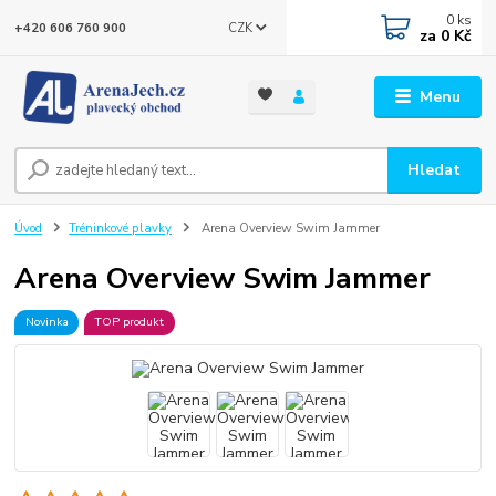
0
ks
CZK
+420 606 760 900
za
0 Kč
Menu
Hledat
Úvod
Tréninkové plavky
Arena Overview Swim Jammer
Arena Overview Swim Jammer
Novinka
TOP produkt