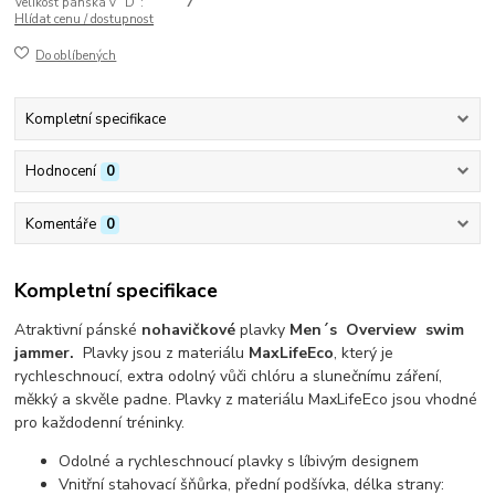
Velikost pánská v "D":
7
Hlídat cenu / dostupnost
Do oblíbených
Kompletní specifikace
Hodnocení
0
Komentáře
0
Kompletní specifikace
Atraktivní pánské
nohavičkové
plavky
Men´s Overview swim
jammer.
Plavky jsou z materiálu
MaxLifeEco
, který je
rychleschnoucí, extra odolný vůči chlóru a slunečnímu záření,
měkký a skvěle padne. Plavky z materiálu MaxLifeEco jsou vhodné
pro každodenní tréninky.
Odolné a rychleschnoucí plavky s líbivým designem
Vnitřní stahovací šňůrka, přední podšívka, délka strany: