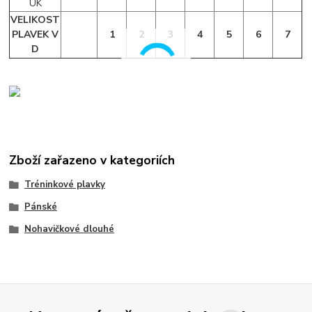
UK
VELIKOST
PLAVEK V
1
2
3
4
5
6
7
D
Zboží zařazeno v kategoriích
Tréninkové plavky
Pánské
Nohavičkové dlouhé