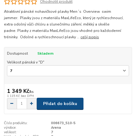
Ohodnotit produkt
Atraktivní pánské nohavičkové plavky Men´s Overview swim
jammer. Plavky jsou z materiálu MaxLifeEco, který je rychleschnoucí,
extra odolný vůči chlóru a slunečnímu záření, měkký a skvěle
padne. Plavky z materiálu MaxLifeEco jsou vhodné pro každodenní
tréninky. Odolné a rychleschnoucí plavky ...
celý popis
Dostupnost
Skladem
Velikost pánská v "D"
1 349 Kč
/
ks
1 115 Kč
bez DPH
Přidat do košíku
Číslo produktu:
006673_510-5
výrobce:
Arena
velikost:
7