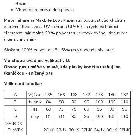
45cm.
Vhodné pro pravidelné plavce
Materiál arena MaxLife Eco
: Maximální odolnost vůči chlóru a
extrémní trvanlivost, UV ochrana UPF 50+ a rychleschnoucí
vlastnosti, minimálně 50 % polyesteru je recyklováno, ideální pro
intenzivní trénink
Složení
: 100% polyester (51-53% recyklovaný polyester)
V e-shopu uvádíme velikost v D.
Obvod pasu měřte v místě, kde plavky končí a utahují se
tkaničkou - snížený pas
Velikostní tabulka:
A
Výška
165
166
168
172
178
180
182
B
Hrudník
84
88
90
95
100
105
110
C
Pas
69
73
75
80
85
90
95
D
Boky
84
88
90
95
100
105
110
VELIKOST
PLAVEK
26UK
28UK
30UK
32UK
34UK
36UK
38UK