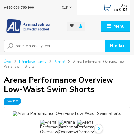
0
ks
CZK
+420 606 760 900
za
0 Kč
Menu
Hledat
Úvod
Tréninkové plavky
Pánské
Arena Performance Overview Low-
Waist Swim Shorts
Arena Performance Overview
Low-Waist Swim Shorts
Novinka