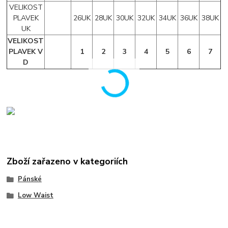
VELIKOST
PLAVEK
26UK
28UK
30UK
32UK
34UK
36UK
38UK
UK
VELIKOST
PLAVEK V
1
2
3
4
5
6
7
D
Zboží zařazeno v kategoriích
Pánské
Low Waist