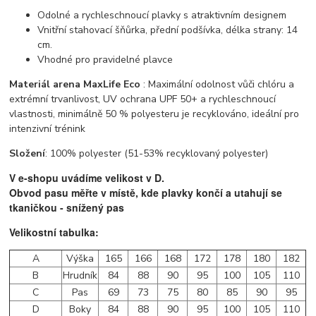
Odolné a rychleschnoucí plavky s atraktivním designem
Vnitřní stahovací šňůrka, přední podšívka, délka strany: 14
cm.
Vhodné pro pravidelné plavce
Materiál arena MaxLife Eco
: Maximální odolnost vůči chlóru a
extrémní trvanlivost, UV ochrana UPF 50+ a rychleschnoucí
vlastnosti, minimálně 50 % polyesteru je recyklováno, ideální pro
intenzivní trénink
Složení
: 100% polyester (51-53% recyklovaný polyester)
V e-shopu uvádíme velikost v D.
Obvod pasu měřte v místě, kde plavky končí a utahují se
tkaničkou - snížený pas
Velikostní tabulka:
A
Výška
165
166
168
172
178
180
182
B
Hrudník
84
88
90
95
100
105
110
C
Pas
69
73
75
80
85
90
95
D
Boky
84
88
90
95
100
105
110