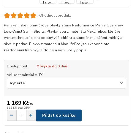
Ohodnotit produkt
Pánské nízké nohavičkové plavky arena Performance Men's Overview
Low-Waist Swim Shorts. Plavky jsou z materiálu MaxLifeEco, který je
rychleschnoucí, extra odolný vůči chlóru a slunečnímu záření, měkký a
skvěle padne. Plavky z materiálu MaxLifeEco jsou vhodné pro
každodenní tréninky. Odolné a rych...
celý popis
Dostupnost
Obvykle do 3 dnů
Velikost pánská v "D"
1 169 Kč
/
ks
966 Kč
bez DPH
Přidat do košíku