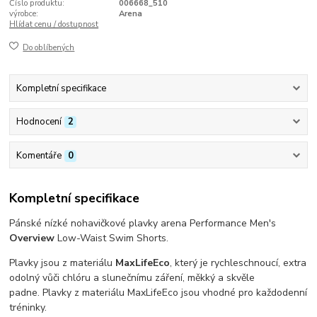
Číslo produktu:
006668_510
výrobce:
Arena
Hlídat cenu / dostupnost
Do oblíbených
Kompletní specifikace
Hodnocení
2
Komentáře
0
Kompletní specifikace
Pánské nízké nohavičkové plavky arena Performance Men's
Overview
Low-Waist Swim Shorts.
Plavky jsou z materiálu
MaxLifeEco
, který je rychleschnoucí, extra
odolný vůči chlóru a slunečnímu záření, měkký a skvěle
padne. Plavky z materiálu MaxLifeEco jsou vhodné pro každodenní
tréninky.