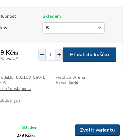
tupnost
Skladem
ikost
9 Kč
/
ks
Přidat do košíku
 Kč
bez DPH
roduktu:
001118_550-1
výrobce:
Arena
:
S
barva:
šedá
cenu / dostupnost
oblíbených
Skladem
Zvolit variantu
279 Kč
/
ks