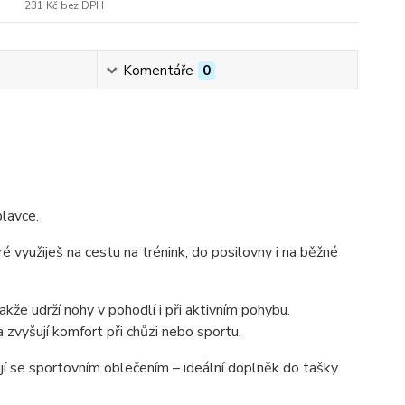
231 Kč
bez DPH
Komentáře
0
plavce.
eré využiješ na cestu na trénink, do posilovny i na běžné
takže udrží nohy v pohodlí i při aktivním pohybu.
 zvyšují komfort při chůzi nebo sportu.
í se sportovním oblečením – ideální doplněk do tašky