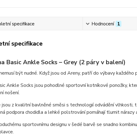
etní specifikace
Hodnocení
1
tní specifikace
a Basic Ankle Socks – Grey (2 páry v balení)
nemusí být nudné.
Když jsou od Areny, patří do výbavy každého 
ic Ankle Socks
jsou pohodlné
sportovní kotníkové ponožky
, kt
í nošení.
jsou z kvalitní
bavlněné směsi s technologií odvádění vlhkosti
, 
aná
podpora chodidla a lehké polstrování
pomáhají tlumit nárazy a
noduchému sportovnímu designu v
šedé
barvě se snadno kombinuj
plavce.