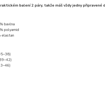
praktickém balení
2 páry
, takže máš vždy jedny připravené do
% bavlna
% polyamid
 elastan
35–38)
39–42)
43–46)