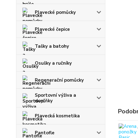
Plavecké pomůcky
Plavecké čepice
Tašky a batohy
Osušky a ručníky
Regenerační pomůcky
Sportovní výživa a
doplňky
Podobn
Plavecká kosmetika
Pantofle