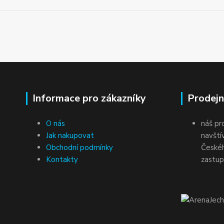
Informace pro zákazníky
Prodejn
O nás
náš pr
Jak nakupovat
navští
Obchodní podmínky
Českéh
Kontakty
zastup