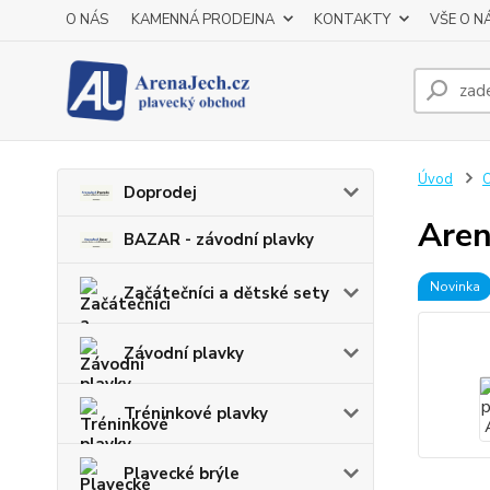
O NÁS
KAMENNÁ PRODEJNA
KONTAKTY
VŠE O N
Úvod
O
Doprodej
Aren
BAZAR - závodní plavky
Novinka
Začátečníci a dětské sety
Závodní plavky
Tréninkové plavky
Plavecké brýle