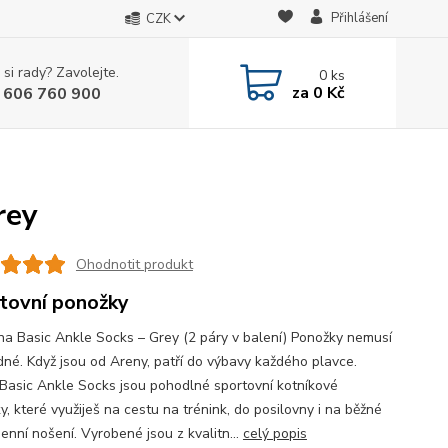
Přihlášení
CZK
 si rady? Zavolejte.
0
ks
za
0 Kč
 606 760 900
rey
Ohodnotit produkt
tovní ponožky
na Basic Ankle Socks – Grey (2 páry v balení) Ponožky nemusí
dné. Když jsou od Areny, patří do výbavy každého plavce.
Basic Ankle Socks jsou pohodlné sportovní kotníkové
, které využiješ na cestu na trénink, do posilovny i na běžné
enní nošení. Vyrobené jsou z kvalitn...
celý popis