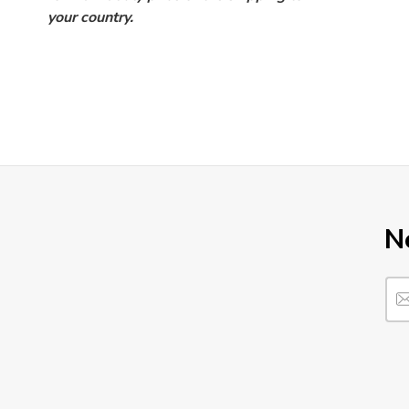
your country.
N