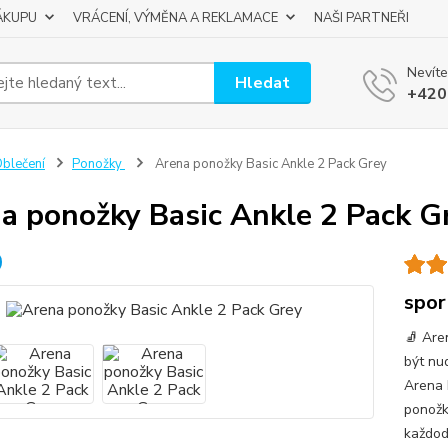
ÁKUPU
VRÁCENÍ, VÝMĚNA A REKLAMACE
NAŠI PARTNEŘI
Nevíte
Hledat
+420
blečení
Ponožky
Arena ponožky Basic Ankle 2 Pack Grey
a ponožky Basic Ankle 2 Pack G
spor
🧦 Are
být nu
Arena 
ponožky
každod