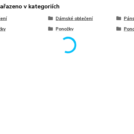
zařazeno v kategoriích
ení
Dámské oblečení
Páns
žky
Ponožky
Pon