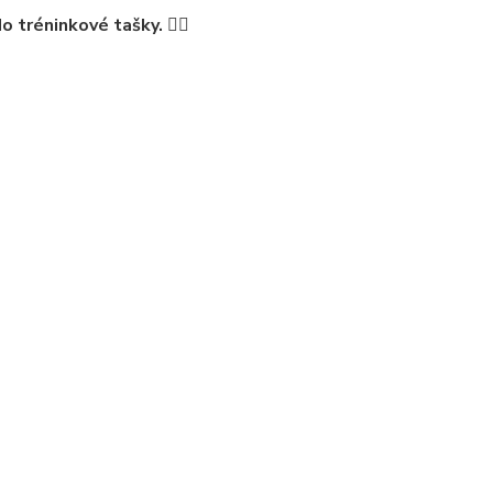
 tréninkové tašky. 🏊‍♂️