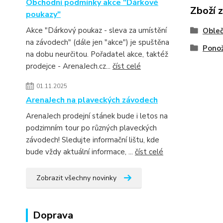
Obchodní podmínky akce "Dárkové
Zboží 
poukazy"
Akce "Dárkový poukaz - sleva za umístění
Obleč
na závodech" (dále jen "akce") je spuštěna
Pono
na dobu neurčitou. Pořadatel akce, taktéž
prodejce - ArenaJech.cz...
číst celé
01.11.2025
ArenaJech na plaveckých závodech
ArenaJech prodejní stánek bude i letos na
podzimním tour po různých plaveckých
závodech! Sledujte informační lištu, kde
bude vždy aktuální informace, ...
číst celé
Zobrazit všechny novinky
Doprava