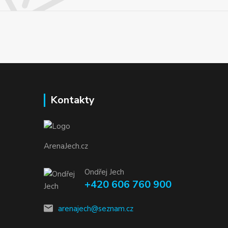
Kontakty
ArenaJech.cz
Ondřej Jech
+420 606 760 900
arenajech@seznam.cz