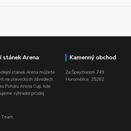
í stánek Arena
Kamenný obchod
odejní stánek Arena můžete
Za Špejcharem 749
vit na plaveckých závodech
Horoměřice, 25262
o Poháru Arena Cup, kde
ujeme výhradní prodej