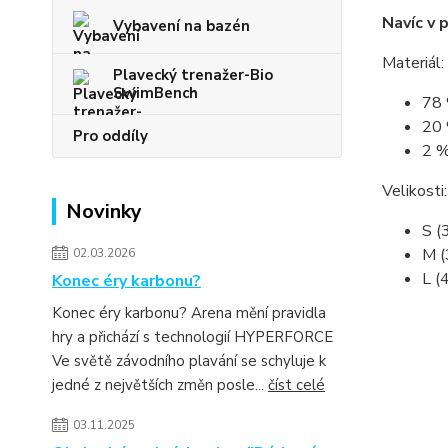
Navíc v 
Vybavení na bazén
Materiál:
Plavecký trenažer-Bio
SwimBench
78 
20 
Pro oddíly
2 %
Velikosti:
Novinky
S (
M (
02.03.2026
L (
Konec éry karbonu?
Konec éry karbonu? Arena mění pravidla
hry a přichází s technologií HYPERFORCE
Ve světě závodního plavání se schyluje k
jedné z největších změn posle...
číst celé
03.11.2025