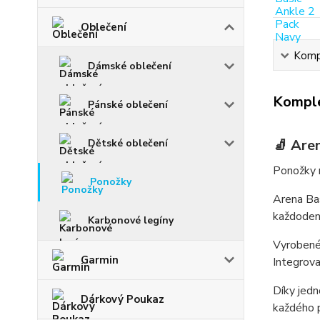
Oblečení
Kompl
Dámské oblečení
Komple
Pánské oblečení
🧦 Aren
Dětské oblečení
Ponožky 
Ponožky
Arena
Bas
každodenn
Karbonové legíny
Vyrobené 
Garmin
Integrov
Díky jed
Dárkový Poukaz
každého 