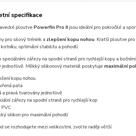
tní specifikace
lavecké ploutve
Powerfin Pro II
jsou ideální pro pokročilé a spo
ny pro silový trénink a
zlepšení kopu nohou
. Kratší ploutve pr
u kotníku, optimální stabilitu a pohodlí.
speciálními zářezy na spodní straně pro rychlejší kopy a bočními
 jednotlivě. Měkký silikonový materiál poskytuje
maximální po
pšení kopu nohou
vřená pata
á a pravá tvarovány jednotlivě
ciální zářezy na spodní straně pro rychlejší kop
z PVC
ký silikon pro maximální pohodlí
d se rozhodujete mezi velikostmi, zvolte raději větší.