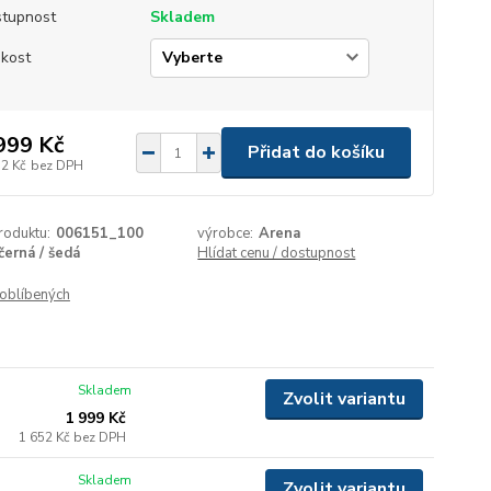
tupnost
Skladem
ikost
999 Kč
Přidat do košíku
52 Kč
bez DPH
roduktu:
006151_100
výrobce:
Arena
černá / šedá
Hlídat cenu / dostupnost
oblíbených
Skladem
Zvolit variantu
1 999 Kč
1 652 Kč
bez DPH
Skladem
Zvolit variantu