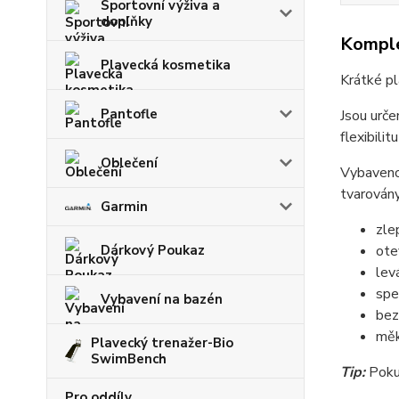
Sportovní výživa a
doplňky
Komple
Plavecká kosmetika
Krátké p
Pantofle
Jsou urče
flexibilit
Oblečení
Vybaveno 
tvarovány
Garmin
zle
Dárkový Poukaz
ote
lev
spe
Vybavení na bazén
be
měk
Plavecký trenažer-Bio
SwimBench
Tip:
Poku
Pro oddíly