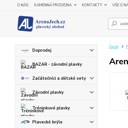
O NÁS
KAMENNÁ PRODEJNA
KONTAKTY
VŠE O N
Úvod
P
Doprodej
Aren
BAZAR - závodní plavky
Začátečníci a dětské sety
Závodní plavky
Tréninkové plavky
Plavecké brýle