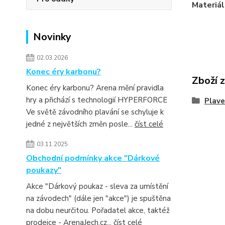
Materiál
Novinky
02.03.2026
Konec éry karbonu?
Zboží 
Konec éry karbonu? Arena mění pravidla
hry a přichází s technologií HYPERFORCE
Plav
Ve světě závodního plavání se schyluje k
jedné z největších změn posle...
číst celé
03.11.2025
Obchodní podmínky akce "Dárkové
poukazy"
Akce "Dárkový poukaz - sleva za umístění
na závodech" (dále jen "akce") je spuštěna
na dobu neurčitou. Pořadatel akce, taktéž
prodejce - ArenaJech.cz...
číst celé