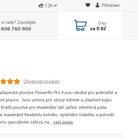
Přihlášení
CZK
 si rady? Zavolejte.
0
ks
za
0 Kč
 606 760 900
Ohodnotit produkt
plavecké ploutve Powerfin Pro II jsou ideální pro pokročilé a
vní plavce. Jsou určeny pro silový trénink a zlepšení kopu
 Kratší ploutve pro maximální tah vpřed, otevřená pata
je maximální flexibilitu kotníku, optimální stabilitu a pohodlí.
no speciálními zářezy na...
celý popis