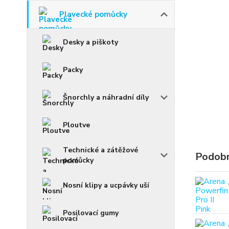
Plavecké pomůcky
Desky a piškoty
Packy
Šnorchly a náhradní díly
Ploutve
Technické a zátěžové
Podobn
pomůcky
Nosní klipy a ucpávky uší
Posilovací gumy