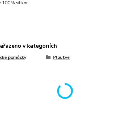
:
100% silikon
zařazeno v kategoriích
ecké pomůcky
Ploutve