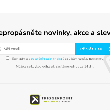
epropásněte novinky, akce a slev
Přihlásit se
Souhlasím se
zpracováním osobních údajů
za účelem rozesílky newsletteru.
Můžete se kdykoli odhlásit. Zasíláme jednou za 14 dní.