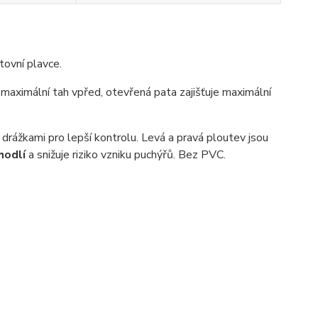
rtovní plavce.
o maximální tah vpřed, otevřená pata zajišťuje maximální
 drážkami pro lepší kontrolu. Levá a pravá ploutev jsou
hodlí
a snižuje riziko vzniku puchýřů. Bez PVC.